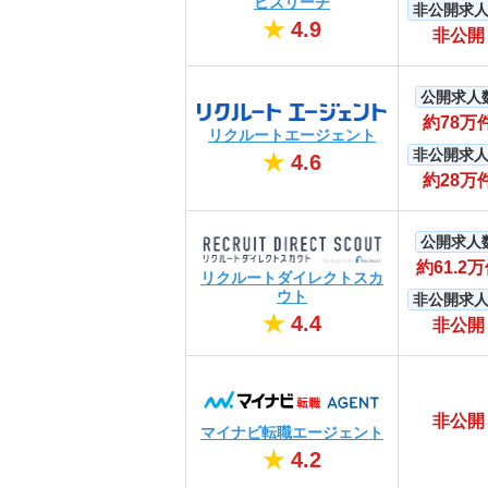
ビズリーチ
非公開求
★
4.9
非公開
公開求人
約78万
リクルートエージェント
非公開求
★
4.6
約28万
公開求人
約61.2
リクルートダイレクトスカ
ウト
非公開求
★
4.4
非公開
非公開
マイナビ転職エージェント
★
4.2