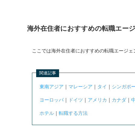
ビズリーチ
リクルートエージェント
リクルートダイレクトスカウト
海外在住者におすすめの転職エージ
マイナビ転職エージェント
ランスタッド
ここでは海外在住者におすすめの転職エージェ
doda X
マイナビ転職グローバル
関連記事
パソナグローバル
Samurai Job
東南アジア
｜
マレーシア
｜
タイ
｜
シンガポ
海外転職に特化した転職エージェントを選ぶ
ヨーロッパ
｜
ドイツ
｜
アメリカ
｜
カナダ
｜
求人数
ホテル
｜
転職する方法
実績
口コミ・評判