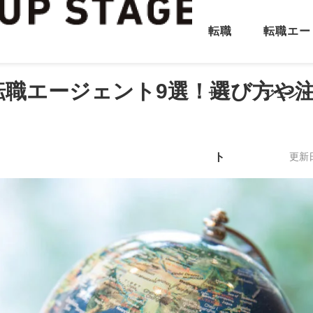
転職
転職エー
転職エージェント9選！選び方や
サイ
ジェント
ト
更新