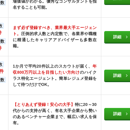
場価値がわかる。優秀なコンサルタントを指
人数
名することも可能。
数
まず必ず登録すべき、業界最大手エージェン
件
ト。
圧倒的求人数と内定数で、各業界や職種
詳細
に精通したキャリアアドバイザーも多数在
人数
籍。
件
数
1か月で平均20件以上のスカウトが届く、
年
万件
収800万円以上を目指したい方向け
のハイク
詳細
ラス特化エージェント。簡単レジュメ登録を
人数
して待つだけでOK。
【とりあえず登録！安心の大手】
特に20～30
代からの支持が高く、有名大手企業から勢い
詳細
のあるベンチャー企業まで、幅広い求人を保
有。