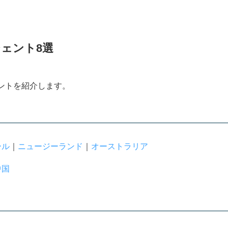
ェント8選
ントを紹介します。
ール
｜
ニュージーランド
｜
オーストラリア
方法
中国