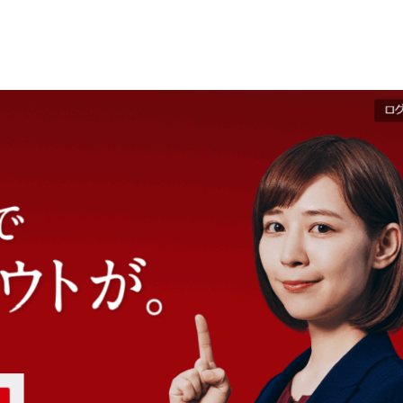
順
イント5つ
る