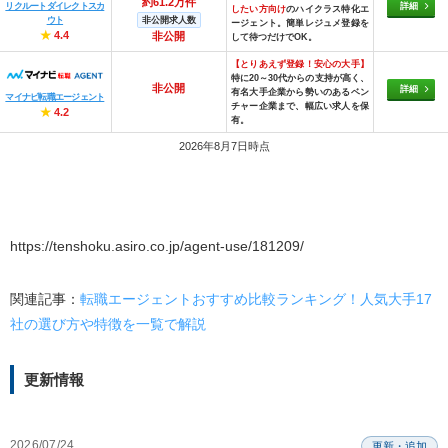
約61.2万件
リクルートダイレクトスカ
詳細
したい方向け
のハイクラス特化エ
ウト
非公開求人数
ージェント。簡単レジュメ登録を
★
4.4
非公開
して待つだけでOK。
【とりあえず登録！安心の大手】
特に20～30代からの支持が高く、
非公開
詳細
有名大手企業から勢いのあるベン
マイナビ転職エージェント
チャー企業まで、幅広い求人を保
★
4.2
有。
2026年8月7日時点
https://tenshoku.asiro.co.jp/agent-use/181209/
関連記事：
転職エージェントおすすめ比較ランキング！人気大手17
社の選び方や特徴を一覧で解説
更新情報
2026/07/24
更新・追加