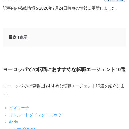
記事内の掲載情報を2026年7月24日時点の情報に更新しました。
目次
[表示]
ヨーロッパでの転職におすすめな転職エージェント10選
ビズリーチ
リクルートダイレクトスカウト
ヨーロッパでの転職におすすめな転職エージェント
10
選
doda
リクナビNEXT
ヨーロッパでの転職におすすめな転職エージェント
10
選を紹介しま
す。
Samurai Job
ロバート・ウォルターズ
ビズリーチ
エンワールド
リクルートダイレクトスカウト
centre people
doda
リクナビ
NEXT