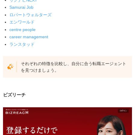
career management
Samurai Job
ランスタッド
ロバートウォルターズ
エンワールド
ヨーロッパでの転職におけるエージェントを選ぶ基準
centre people
ヨーロッパでの取り扱い求人数が豊富である
career management
海外での転職事情に精通している
ランスタッド
海外転職におけるサポートが充実している
ヨーロッパでの転職にエージェントを活用するメリット
それぞれの特徴を比較し、自分に合う転職エージェント
を見つけましょう。
無料で求人紹介してくれる
一般には公開されていない求人に応募できる
年収交渉してくれる
ビズリーチ
日程調整や面接対策してくれる
転職エージェントを活用してヨーロッパで働くまでの流
れ
1.転職エージェントに登録