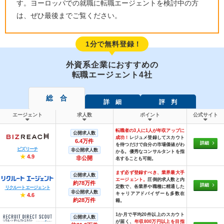
す。ヨーロッパでの就職に転職エージェントを検討中の方
は、ぜひ最後までご覧ください。
1分で無料登録！
外資系企業におすすめの
転職エージェント4社
総 合
詳 細
評 判
エージェント
求人数
ポイント
公式サイト
転職者の3人に1人が年収アップに
公開求人数
成功！
レジュメ登録してスカウト
6.4万件
詳細
を待つだけで自分の市場価値がわ
ビズリーチ
非公開求人数
かる。優秀なコンサルタントを指
★
4.9
非公開
名することも可能。
まず必ず登録すべき、業界最大手
公開求人数
エージェント。
圧倒的求人数と内
約78万件
詳細
定数で、各業界や職種に精通した
リクルートエージェント
非公開求人数
キャリアアドバイザーも多数在
★
4.6
約28万件
籍。
1か月で平均20件以上のスカウト
公開求人数
が届く、
年収800万円以上を目指