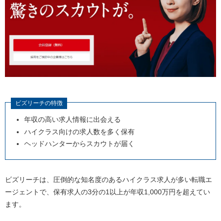
2.エージェントと面談を実施し、ヨーロッパでの勤務
を希望している旨を伝える
3.アドバイスや求人情報をもらい、希望する企業へ応
募
4.オンラインか現地にて面接
5.内定後、書類を用意し、入社準備
6.渡航し、ヨーロッパでの勤務開始
ビズリーチの特徴
転職エージェントを活用してヨーロッパでの転職を成功
させるコツ
年収の高い求人情報に出会える
ハイクラス向けの求人数を多く保有
複数の転職エージェントを利用する
ヘッドハンターからスカウトが届く
海外転職の種類を理解しておく
担当者との相性が悪ければ、変更を申し出る
面接でのフィードバックをエージェントに依頼する
ビズリーチは、圧倒的な知名度のあるハイクラス求人が多い転職エ
ージェントで、保有求人の
3
分の
1
以上が年収
1,000
万円を超えてい
ヨーロッパでの転職活動についてのよくある質問
ます。
ヨーロッパで仕事をするには語学力がどれくらい必