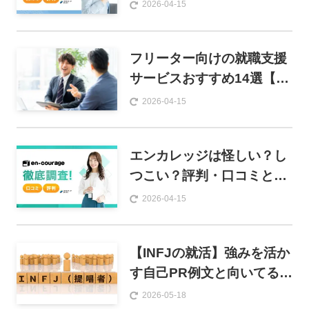
すめ12選【徹底比較】大手
2026-04-15
内定者が使うサービスを紹
介！
フリーター向けの就職支援
サービスおすすめ14選【20
25年最新版】選び方や活用
2026-04-15
テクニックも解説
エンカレッジは怪しい？し
つこい？評判・口コミとメ
ンター制度を徹底解説
2026-04-15
【INFJの就活】強みを活か
す自己PR例文と向いてる仕
事15選
2026-05-18