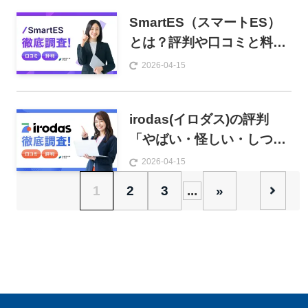
SmartES（スマートES）
とは？評判や口コミと料金
を解説。無料使用の回数制
2026-04-15
限や使い方も紹介
irodas(イロダス)の評判
「やばい・怪しい・しつこ
い」は本当？口コミから徹
2026-04-15
底調査
1
2
3
...
»