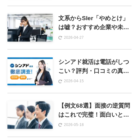
文系からSIer「やめとけ」
は嘘？おすすめ企業や未経
験からの就職方法を解説
2026-04-27
シンアド就活は電話がしつ
こい？評判・口コミの真相
と広告業界への就職活用法
2026-04-15
を解説
【例文68選】面接の逆質問
はこれで完璧！面白いと思
われる質問とNG例、準備
2026-05-18
方法まで徹底解説！