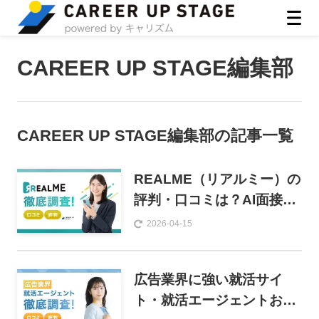
ASIRO inc
CAREER UP STAGE編集部
CAREER UP STAGE編集部
の記事一覧
REALME（リアルミー）の
評判・口コミは？AI面接の
メリット・デメリットと賢
2026-04-15
い使い方を徹底解説
広告業界に強い就活サイ
ト・就活エージェントおす