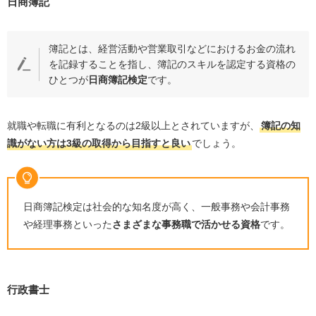
日商簿記
簿記とは、経営活動や営業取引などにおけるお金の流れ
を記録することを指し、簿記のスキルを認定する資格の
ひとつが
日商簿記検定
です。
就職や転職に有利となるのは
2
級以上とされていますが、
簿記の知
識がない方は
3
級の取得から目指すと良い
でしょう。
日商簿記検定は社会的な知名度が高く、一般事務や会計事務
や経理事務といった
さまざまな事務職で活かせる資格
です。
行政書士