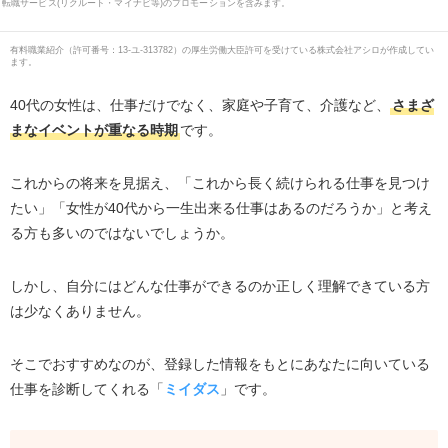
転職サービス(リクルート・マイナビ等)のプロモーションを含みます。
有料職業紹介
（
許可番号：13-ユ-313782
）の厚生労働大臣許可を受けている株式会社アシロが作成してい
ます。
40代の女性は、仕事だけでなく、家庭や子育て、介護など、
さまざ
まなイベントが重なる時期
です。
これからの将来を見据え、「これから長く続けられる仕事を見つけ
たい」「女性が
40
代から一生出来る仕事はあるのだろうか」と考え
る方も多いのではないでしょうか。
しかし、自分にはどんな仕事ができるのか正しく理解できている方
は少なくありません。
そこでおすすめなのが、登録した情報をもとにあなたに向いている
仕事を診断してくれる「
ミイダス
」です。