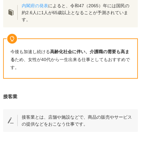
条件面の交渉を代行してくれる
内閣府の
発表
によると、令和
47
（
2065
）年には国民の
約
2.6
人に
1
人が
65
歳以上となることが予測されていま
40代女性におすすめの転職エージェント
す。
ライフシフトラボ
type女性の転職エージェント
リクルートエージェント
今後も加速し続ける
高齢化社会に伴い、介護職の需要も高ま
ビズリーチ
る
ため、女性が
40
代から一生出来る仕事としてもおすすめで
doda
す。
FROM40
LIBZ
エン転職WOMAN
接客業
パソナキャリア
接客業とは、店舗や施設などで、商品の販売やサービス
最後に｜女性が40代から一生出来る仕事を見つけるなら
転職エージェントがおすすめ
の提供などをおこなう仕事です。