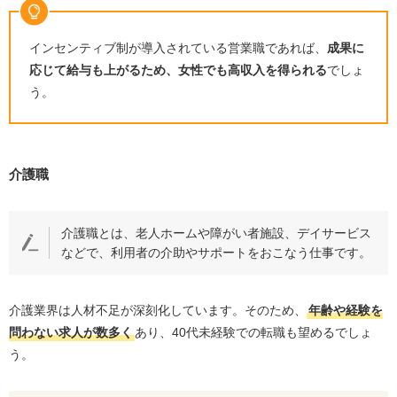
女性が40代から一生出来る仕事の特徴
働く場所や時間を自由に選べる
インセンティブ制が導入されている営業職であれば、
成果に
休みがとりやすい
応じて給与も上がるため、女性でも高収入を得られる
でしょ
業界や職種の将来性がある
う。
専門的なスキルや能力が身に付く
すでに40代以降の女性が活躍している
介護職
40代から一生出来る仕事を探す際に知っておくべきこと
仕事と家庭の両立が懸念材料となる
介護職とは、老人ホームや障がい者施設、デイサービス
40代を対象にした求人が少ない
などで、利用者の介助やサポートをおこなう仕事です。
求められるスキルや経験が高い
転職エージェントを活用するメリット
介護業界は人材不足が深刻化しています。そのため、
年齢や経験を
求人を探す手間が省ける
問わない求人が数多く
あり、
40
代未経験での転職も望めるでしょ
非公開求人の紹介がある
う。
手厚いサポートが受けられる