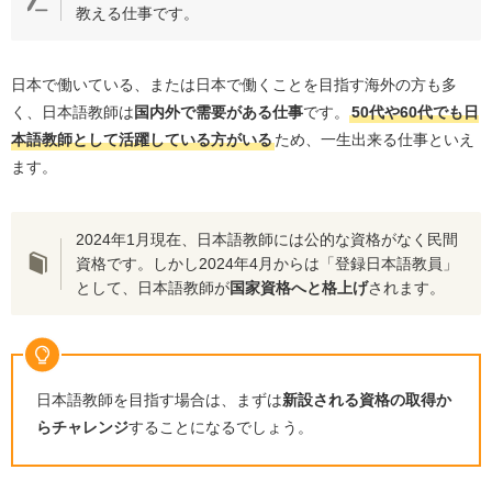
教える仕事です。
日本で働いている、または日本で働くことを目指す海外の方も多
く、日本語教師は
国内外で需要がある仕事
です。
50
代や
60
代でも日
本語教師として活躍している方がいる
ため、一生出来る仕事といえ
ます。
2024
年
1
月現在、日本語教師には公的な資格がなく民間
資格です。しかし
2024
年
4
月からは「登録日本語教員」
として、日本語教師が
国家資格へと格上げ
されます。
日本語教師を目指す場合は、まずは
新設される資格の取得か
らチャレンジ
することになるでしょう。