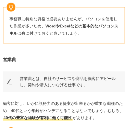
行政書士
FP技能士
栄養士資格
事務職に特別な資格は必要ありませんが、パソコンを使用し
た作業が多いため、
Word
や
Excel
などの基本的なパソコンス
保育士資格
キル
は身に付けておくと良いでしょう。
医療事務
登録販売者
介護職員初任者研修
営業職
賃貸不動産経営管理士
秘書検定
営業職とは、自社のサービスや商品を顧客にアピール
女性が40代から一生出来る仕事を見つける方法
し、契約や購入につなげる仕事です。
転職エージェントを利用する
ハローワークを利用する
顧客に対し、いかに説得力のある提案が出来るかが重要な職種のた
知り合いに紹介してもらう
め、
40
代という年齢がハンデになることはないでしょう。むしろ、
40
代の豊富な経験が有利に働く可能性
があります。
正社員以外の働き方も検討する