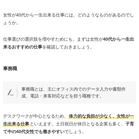
介護職
接客業
女性が
40
代から一生出来る仕事には、どのようなものがあるのでし
ょうか。
日本語教師
ファイナンシャルプランナー
仕事選びの選択肢を増やすためにも、まずは女性が
40
代から一生出
Webライター
来る
おすすめの
仕事
を確認しておきましょう。
保育士
家事代行サービス
事務職
行政書士
エンジニア
事務職とは、主にオフィス内でのデータ入力や書類作
Webデザイナー
成、電話・来客対応などを担う職種です。
登録販売者
女性が40代から一生出来る仕事を見つけるために役立つ
デスクワークが中心となるため、
体力的な負担が少なく、女性が一
資格
生出来る仕事
といえます。土日祝日が休日となる企業も多く、
子育
日商簿記
て中の
40
代女性でも働きやすい
でしょう。