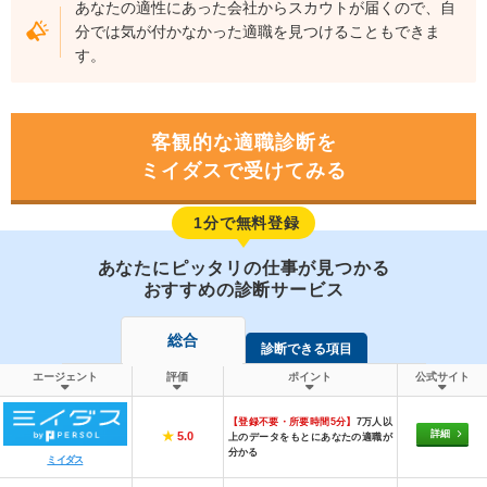
あなたの適性にあった会社からスカウトが届くので、自
分では気が付かなかった適職を見つけることもできま
す。
客観的な適職診断を
ミイダスで受けてみる
1分で無料登録
あなたにピッタリの仕事が見つかる
おすすめの診断サービス
総合
診断できる項目
エージェント
評価
ポイント
公式サイト
【登録不要・所要時間5分】
7万人以
詳細
★
5.0
上のデータをもとにあなたの適職が
分かる
ミイダス