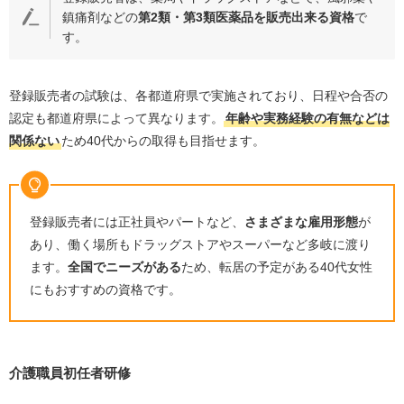
鎮痛剤などの
第
2
類・第
3
類医薬品を販売出来る資格
で
す。
登録販売者の試験は、各都道府県で実施されており、日程や合否の
認定も都道府県によって異なります。
年齢や実務経験の有無などは
関係ない
ため
40
代からの取得も目指せます。
登録販売者には正社員やパートなど、
さまざまな雇用形態
が
あり、働く場所もドラッグストアやスーパーなど多岐に渡り
ます。
全国でニーズがある
ため、転居の予定がある
40
代女性
にもおすすめの資格です。
介護職員初任者研修