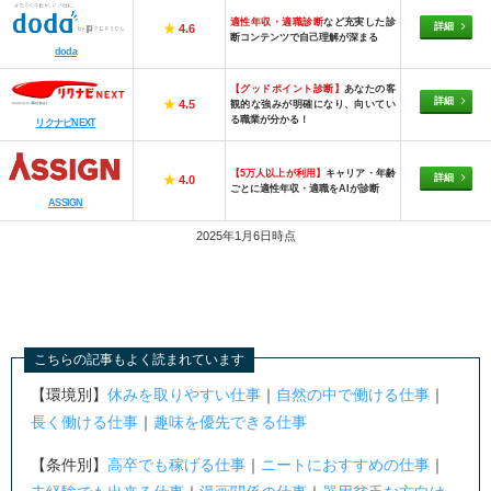
適性年収・適職診断
など充実した診
詳細
★
4.6
断コンテンツで自己理解が深まる
doda
【グッドポイント診断】
あなたの客
詳細
★
4.5
観的な強みが明確になり、向いてい
る職業が分かる！
リクナビNEXT
【5万人以上が利用】
キャリア・年齢
詳細
★
4.0
ごとに適性年収・適職をAIが診断
ASSIGN
2025年1月6日時点
こちらの記事もよく読まれています
【環境別】
休みを取りやすい仕事
｜
自然の中で働ける仕事
｜
長く働ける仕事
｜
趣味を優先できる仕事
【条件別】
高卒でも稼げる仕事
｜
ニートにおすすめの仕事
｜