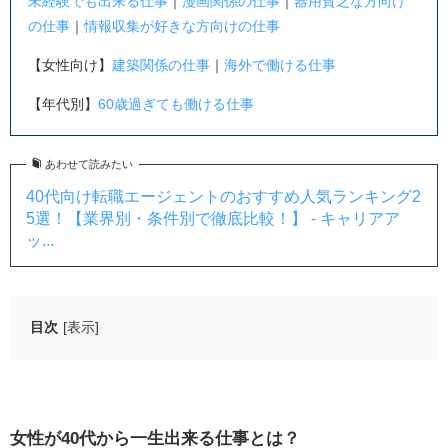
未経験でも出来る仕事
｜
漫画関係の仕事
｜
器用貧乏な方向け
の仕事
｜
情報収集が好きな方向けの仕事
【女性向け】
建築関係の仕事
｜
海外で働ける仕事
【年代別】
60歳過ぎても働ける仕事
あわせて読みたい
40代向け転職エージェントのおすすめ人気ランキング2
5選！【業界別・条件別で徹底比較！】 - キャリアア
ッ...
目次
[表示]
女性が40代から一生出来る仕事とは？
事務職
営業職
女性が
40
代から一生出来る仕事とは？