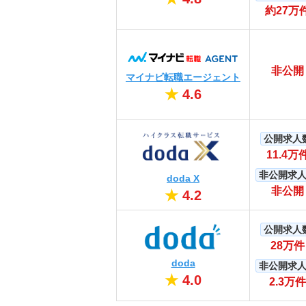
約27万
非公開
マイナビ転職エージェント
★
4.6
公開求人
11.4万
非公開求
doda X
非公開
★
4.2
公開求人
28万件
doda
非公開求
★
4.0
2.3万件