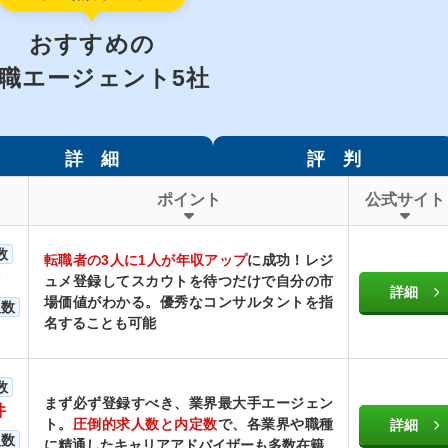
おすすめの
職エージェント5社
詳 細
評 判
ポイント
公式サイト
数
転職者の3人に1人が年収アップ
に成功！レジ
ュメ登録してスカウトを待つだけで自分の市
詳細
場価値がわかる。優秀なコンサルタントを指
人数
名することも可能
数
まず必ず登録すべき、業界最大手エージェン
件
ト。
圧倒的求人数と内定数
で、各業界や職種
詳細
人数
に精通したキャリアアドバイザーも多数在籍