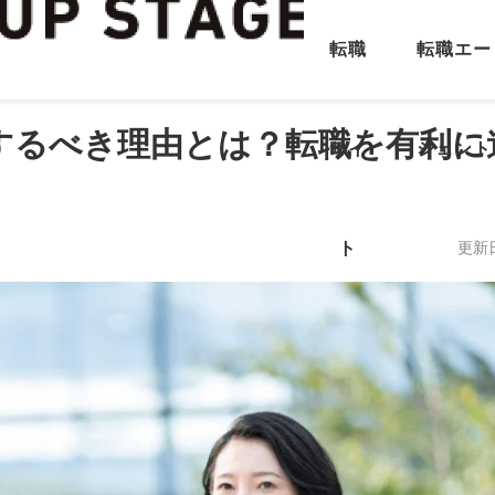
転職
転職エー
するべき理由とは？転職を有利に
サイ
ジェント
ト
更新