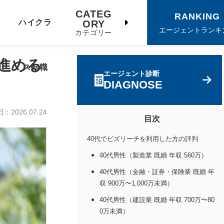
CATEG
RANKING
ハイクラ
ORY
エージェントランキ
カテゴリー
進める
ス転職
エージェント診断
DIAGNOSE
日：
2026.07.24
目次
40代でビズリーチを利用した方の評判
40代男性（製造業 既婚 年収 560万）
40代男性（金融・証券・保険業 既婚 年
収 900万〜1,000万未満）
40代男性（建設業 既婚 年収 700万〜80
0万未満）