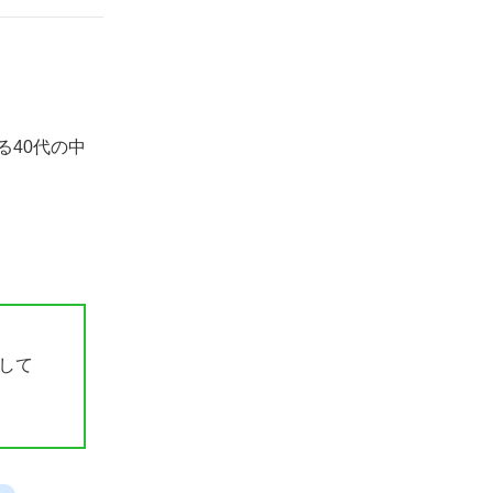
ヘッドハンターによって対応に差がある
スカウトメールが大量に届く
40代がビズリーチと併用して転職エージェ
ントを選ぶ際のポイント
る40代の中
求人案件の数
サポート体制
アドバイザーとの相性
ビズリーチで40代の転職を有利に進めるた
めのコツ
マネジメント経験を積んでおく
して
ポジティブな転職理由であることを伝え
る
40代以上の採用に積極的な企業を探す
転職がうまくいかないなら原因を把握す
る