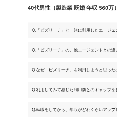
ハイクラス求人を数多く取り扱ってい
40代男性（製造業 既婚 年収 560万
自分にあったヘッドハンターを指名で
企業から直接スカウトが受けられるか
Q.「ビズリーチ」と一緒に利用したエージェ
40代でビズリーチを利用するメリット
自分自身の市場価値を把握できる
Q.「ビズリーチ」の、他エージェントとの違
無料でもサービスを受けられる
自分のペースで転職活動を行える
Q.なぜ「ビズリーチ」を利用しようと思っ
40代でビズリーチを利用するデメリット
キャリアによってはスカウトが来ない
Q.利用してみて感じた利用前とのギャップを
ヘッドハンターによって対応に差があ
スカウトメールが大量に届く
Q.転職をしてから、年収がどれくらいアッ
40代がビズリーチと併用して転職エージェ