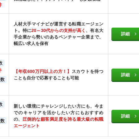
件
人材大手マイナビが運営する転職エージェン
ト。特に
20～30代からの支持が高く
、有名大
詳細
手企業から勢いのあるベンチャー企業まで、
幅広い求人を保有
数
件
【年収600万円以上の方！】
スカウトを待つ
詳細
ことも自分で応募することも可能
人数
数
新しい環境にチャレンジしたい方にも、今ま
でのキャリアを活かしたい方にもおすすめ
詳細
の、
圧倒的な顧客満足度を誇る最大級の転職
人数
エージェント