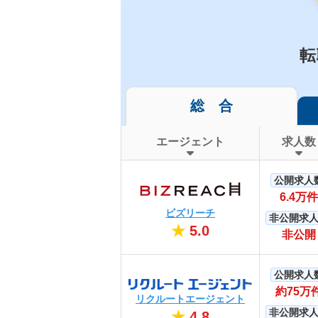
転
総 合
エージェント
求人数
公開求人
6.4万件
ビズリーチ
非公開求
★
5.0
非公開
公開求人
約75万
リクルートエージェント
非公開求
★
4.8