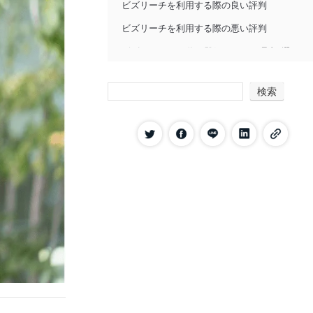
ビズリーチを利用する際の良い評判
ビズリーチを利用する際の悪い評判
ビズリーチに40代が登録するべき理由3選
ハイクラス求人を数多く取り扱っている
から
検索
自分にあったヘッドハンターを指名でき
るから
企業から直接スカウトが受けられるから
40代でビズリーチを利用するメリット
自分自身の市場価値を把握できる
無料でもサービスを受けられる
自分のペースで転職活動を行える
40代でビズリーチを利用するデメリット
キャリアによってはスカウトが来ない場
合もある