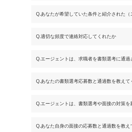
求人案件の数
サポート体制
Q.あなたが希望していた条件と紹介された
アドバイザーとの相性
ビズリーチで40代の転職を有利に進めるた
Q.適切な頻度で連絡対応してくれたか
マネジメント経験を積んでおく
ポジティブな転職理由であることを伝
Q.エージェントは、求職者を書類選考に通
40代以上の採用に積極的な企業を探す
転職がうまくいかないなら原因を把握
Q.あなたの書類選考応募数と通過数を教えて
40代がビズリーチで転職活動をスタート際の
これまでのキャリアで得たスキルを整
Q.エージェントは、書類選考や面接の対策
仕事の内容にこだわりすぎない
本当に転職が必要なのかを考える
Q.あなた自身の面接の応募数と通過数を教え
40代でビズリーチと併用しての利用がおす