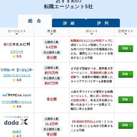
おすすめの
転職エージェント5社
総 合
詳 細
評 判
エージェント
求人数
ポイント
公式サイト
転職者の3人に1人が年収アップ
に
公開求人数
成功！レジュメ登録してスカウト
6.4万件
詳細
を待つだけで自分の市場価値がわ
ビズリーチ
非公開求人数
かる。優秀なコンサルタントを指
★
5.0
非公開
名することも可能
公開求人数
まず必ず登録すべき、業界最大手
約75万件
エージェント。
圧倒的求人数と内
詳細
リクルートエージェント
定数
で、各業界や職種に精通した
非公開求人数
★
4.8
キャリアアドバイザーも多数在籍
約27万件
人材大手マイナビが運営する転職
エージェント。特に
20～30代から
非公開
詳細
の支持が高く
、有名大手企業から
マイナビ転職エージェント
勢いのあるベンチャー企業まで、
★
4.6
幅広い求人を保有
公開求人数
【年収600万円以上の方！】
スカ
11.4万件
詳細
ウトを待つことも自分で応募する
非公開求人数
ことも可能
doda X
非公開
★
4.2