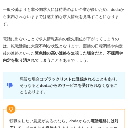
一般公募よりも非公開求人には待遇のよい企業が多いため、
doda
か
ら案内されないままでは魅力的な求人情報を見逃すことになりま
す。
電話に出ないことで求人情報案内の優先順位が下がってしまうの
は、転職活動に大変不利な状況となります。面接の日程調整や内定
後の連絡といった
緊急性の高い連絡を無視した場合だと、不採用や
内定を取り消されてしまう
こともあるでしょう。
悪質な場合は
ブラックリストに登録されることもあり
、
そうなると
doda
からのサービスを受けられなくなる
こ
ともあります。
転職をしたい意思があるのなら、
doda
からの
電話連絡には対