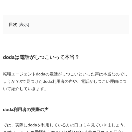
目次
[表示]
dodaは電話がしつこいって本当？
doda利用者の実際の声
dodaの電話がしつこい理由
doda
は電話がしつこいって本当？
dodaが電話をかけてくる理由
転職エージェント
doda
の電話がしつこいといった声は本当なのでし
転職活動の開始時期・スキルの確認
ょうか？
X
で見つけた
doda
利用者の声や、電話がしつこい理由につ
キャリアカウンセリングの予約について
いて紹介していきます。
紹介したい求人がある
転職活動の進捗確認
doda利用者の実際の声
必要な連絡事項がある
dodaが電話をかけてくるタイミング
では、実際に
doda
を利用している方の口コミを見ていきましょう。