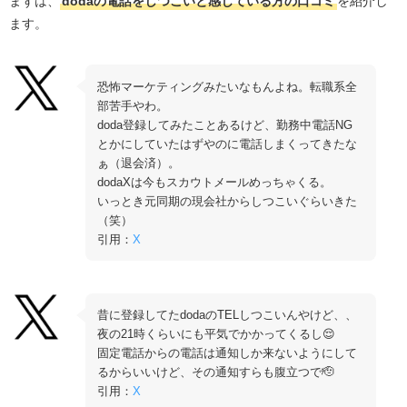
まずは、
doda
の電話をしつこいと感じている方の口コミ
を紹介し
会員登録した後
ます。
求人紹介のとき
求人に応募したとき
恐怖マーケティングみたいなもんよね。転職系全
企業面接の前
部苦手やわ。
企業面接の後
doda登録してみたことあるけど、勤務中電話NG
とかにしていたはずやのに電話しまくってきたな
内定の後
ぁ（退会済）。
dodaXは今もスカウトメールめっちゃくる。
dodaの電話を無視するとどうなる？
いっとき元同期の現会社からしつこいぐらいきた
求人紹介の優先度が下がる場合がある
（笑）
引用：
X
有益な情報を受けとれない
dodaの電話連絡を減らす対処法
担当者に減らすようお願いする
昔に登録してたdodaのTELしつこいんやけど、、
電話対応ができる曜日や時間を連絡する
夜の21時くらいにも平気でかかってくるし😌
固定電話からの電話は通知しか来ないようにして
メール中心でやり取りしたいと申し出る
るからいいけど、その通知すらも腹立つで🫡
転職状況や条件を再度共有する
引用：
X