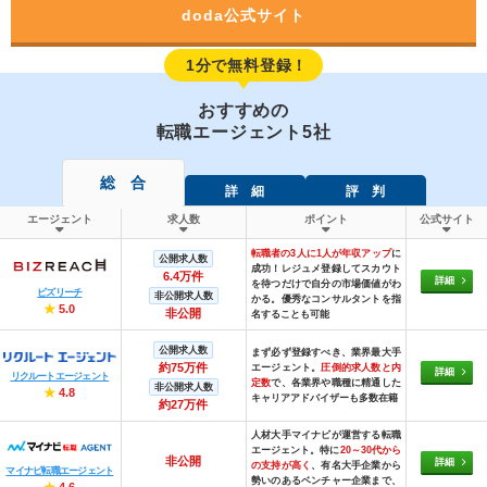
doda公式サイト
1分で無料登録！
おすすめの
転職エージェント5社
総 合
詳 細
評 判
エージェント
求人数
ポイント
公式サイト
転職者の3人に1人が年収アップ
に
公開求人数
成功！レジュメ登録してスカウト
6.4万件
詳細
を待つだけで自分の市場価値がわ
ビズリーチ
非公開求人数
かる。優秀なコンサルタントを指
★
5.0
非公開
名することも可能
公開求人数
まず必ず登録すべき、業界最大手
約75万件
エージェント。
圧倒的求人数と内
詳細
リクルートエージェント
定数
で、各業界や職種に精通した
非公開求人数
★
4.8
キャリアアドバイザーも多数在籍
約27万件
人材大手マイナビが運営する転職
エージェント。特に
20～30代から
非公開
詳細
の支持が高く
、有名大手企業から
マイナビ転職エージェント
勢いのあるベンチャー企業まで、
★
4.6