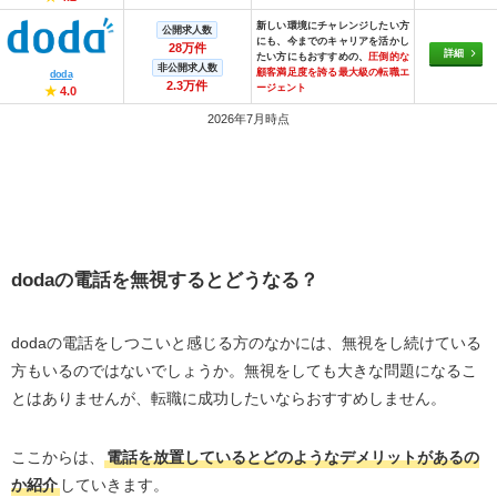
新しい環境にチャレンジしたい方
公開求人数
にも、今までのキャリアを活かし
28万件
詳細
たい方にもおすすめの、
圧倒的な
非公開求人数
顧客満足度を誇る最大級の転職エ
doda
2.3万件
ージェント
★
4.0
2026年7月時点
doda
の電話を無視するとどうなる？
dodaの電話をしつこいと感じる方のなかには、無視をし続けている
方もいるのではないでしょうか。無視をしても大きな問題になるこ
とはありませんが、転職に成功したいならおすすめしません。
ここからは、
電話を放置しているとどのようなデメリットがあるの
か紹介
していきます。