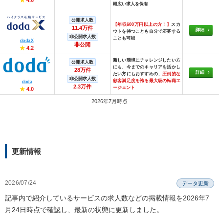
幅広い求人を保有
公開求人数
【年収600万円以上の方！】
スカ
11.4万件
詳細
ウトを待つことも自分で応募する
非公開求人数
ことも可能
doda X
非公開
★
4.2
新しい環境にチャレンジしたい方
公開求人数
にも、今までのキャリアを活かし
28万件
詳細
たい方にもおすすめの、
圧倒的な
非公開求人数
顧客満足度を誇る最大級の転職エ
doda
2.3万件
ージェント
★
4.0
2026年7月時点
更新情報
2026/07/24
データ更新
記事内で紹介しているサービスの求人数などの掲載情報を2026年7
月24日時点で確認し、最新の状態に更新しました。