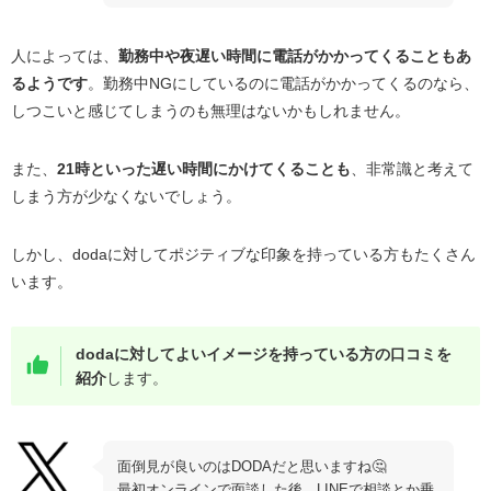
対処をしても変わらない場合
人によっては、
勤務中や夜遅い時間に電話がかかってくることもあ
担当者を変えてもらう
るようです
。勤務中
NG
にしているのに電話がかかってくるのなら、
利用停止手続きをおこなう
しつこいと感じてしまうのも無理はないかもしれません。
退会する
電話連絡が少ない転職エージェントを活用する
また、
21
時といった遅い時間にかけてくることも
、非常識と考えて
しまう方が少なくないでしょう。
最後に｜dodaの電話がしつこいと感じたときは相談して
みよう
しかし、
doda
に対してポジティブな印象を持っている方もたくさん
います。
doda
に対してよいイメージを持っている方の口コミを
紹介
します。
面倒見が良いのはDODAだと思いますね🤔
最初オンラインで面談した後、LINEで相談とか乗