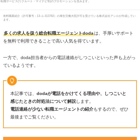
転職サービス(リクルート・マイナビ等)のプロモーションを含みます。
有料職業紹介
（
許可番号：13-ユ-313782
）の厚生労働大臣許可を受けている株式会社アシロが作成してい
ます。
多くの求人を扱う総合転職エージェント
doda
は、手厚いサポート
を無料で利用できることで高い人気を得ています。
一方で、
doda
担当者からの電話連絡がしつこいといった声も上がっ
ているようです。
本記事では、
doda
が電話をかけてくる理由や、しつこいと
感じたときの対処法について解説
します。
電話連絡が少ない転職エージェントの紹介
もするので、ぜひ
最後までご覧ください。