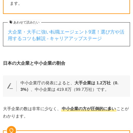
転職で人気の大手企業ランキング
ます。
中小企業から大手企業に転職する前に確認したいこと・
注意点
あわせて読みたい
企業名だけで判断しない
大企業・大手に強い転職エージェント9選！選び方や活
用するコツも解説 - キャリアアップステージ
社員の評判・口コミを確認する
社員の年齢構成や離職率を調べる
求人がずっと出ている企業は要注意
日本の大企業と中小企業の割合
中小企業から大手企業への転職でよくある質問と回答
中小企業から大手企業への転職が向いている人は？
中小企業庁の発表によると、
大手企業は 1.2万社（
0.
大手企業の中途採用率は？
3%
）
、中小企業は 419.8万（99.7万社）です。
中小企業から大企業に転職する理由は？
大手企業に転職するメリットは？
大手企業の数は非常に少なく、
中小企業の方が圧倒的に多い
ことが
大手企業に転職するデメリットは？
わかります。
未経験の職種・業界でも大手企業に転職できる？