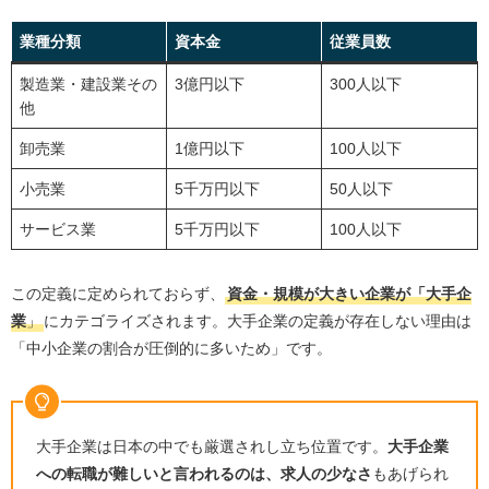
つ
中長期的に転職活動に取り組む
業種分類
資本金
従業員数
大手でなくてはいけない理由を明確にする
製造業・建設業その
3億円以下
300人以下
企業が求める人物像を把握する
他
どのように企業に貢献できるかを明確に述べる
卸売業
1億円以下
100人以下
募集人数が多い企業に応募する
小売業
5千万円以下
50人以下
現職・前職と同じ業種・職種を選択する
サービス業
5千万円以下
100人以下
スキル・経験を磨いてから転職する
大手転職に強いエージェントを併用する
この定義に定められておらず、
資金・規模が大きい企業が「大手企
中小企業から大手企業への転職に強いエージェント4選
業
」
にカテゴライズされます。大手企業の定義が存在しない理由は
「中小企業の割合が圧倒的に多いため」です。
シンシアード
ビズリーチ
リクルートエージェント
大手企業は日本の中でも厳選されし立ち位置です。
大手企業
マイナビ転職エージェント
への転職が難しいと言われるのは、求人の少なさ
もあげられ