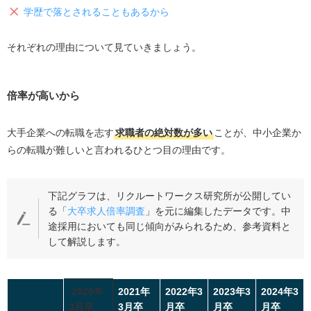
学歴で落とされることもあるから
それぞれの理由について見ていきましょう。
倍率が高いから
大手企業への転職を志す
求職者の絶対数が多い
ことが、中小企業か
らの転職が難しいと言われるひとつ目の理由です。
下記グラフは、リクルートワークス研究所が公開してい
る「
大卒求人倍率調査
」を元に編集したデータです。中
途採用においても同じ傾向がみられるため、参考資料と
して解説します。
2020
年
2021
年
2022
年3
2023年3
2024年3
3月卒
3月卒
月卒
月卒
月卒