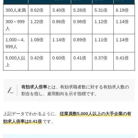
300
人未満
8.62倍
3.40倍
5.28倍
5.31倍
6.19倍
300
～999
1.22倍
0.86倍
0.98倍
1.12倍
1.14倍
人
1,000
～4
,
1.08倍
1.14倍
0.89倍
1.11倍
1.14倍
999
人
5,000
人以
0.42倍
0.60倍
0.41倍
0.37倍
0.41倍
上
有効求人倍率
とは、有効求職者数に対する有効求人数の
割合を指し、雇用動向を示す指標です。
上記データでわかるように、
従業員数5,000人以上の大手企業の有
効求人倍率は0.41倍
です。