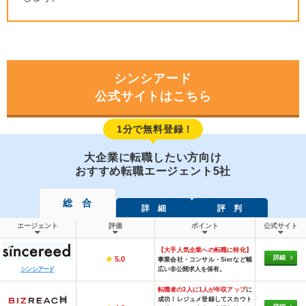
シンシアード
公式サイトはこちら
1分で無料登録！
大企業に転職したい方向け
おすすめ転職エージェント5社
総 合
詳 細
評 判
エージェント
評価
ポイント
公式サイト
【大手人気企業への転職に特化】
詳細
★
5.0
事業会社・コンサル・Sierなど幅
広い非公開求人を保有。
シンシアード
転職者の3人に1人が年収アップ
に
成功！レジュメ登録してスカウト