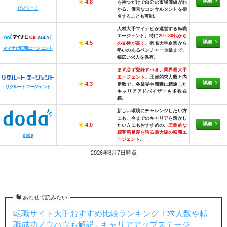
詳細
★
4.8
を待つだけで自分の市場価値がわ
ビズリーチ
かる。優秀なコンサルタントを指
名することも可能。
人材大手マイナビが運営する転職
エージェント。特に
20～30代から
詳細
★
4.5
の支持が高く
、有名大手企業から
マイナビ転職エージェント
勢いのあるベンチャー企業まで、
幅広い求人を保有。
まず必ず登録すべき、業界最大手
エージェント。
圧倒的求人数と内
詳細
★
4.3
定数で、各業界や職種に精通した
リクルートエージェント
キャリアアドバイザーも多数在
籍。
新しい環境にチャレンジしたい方
にも、今までのキャリアを活かし
詳細
★
4.0
たい方にもおすすめの、
圧倒的な
顧客満足度を誇る最大級の転職エ
doda
ージェント
。
2026年8月7日時点
あわせて読みたい
転職サイト大手おすすめ比較ランキング！求人数や転
職成功ノウハウも解説 - キャリアアップステージ