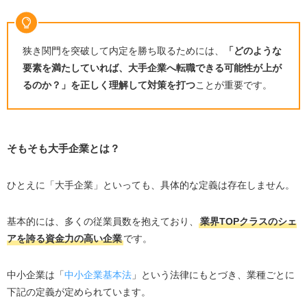
学歴で落とされることもあるから
中小企業から大手企業への転職が難しい中でも成功する
人の特徴5つ
狭き関門を突破して内定を勝ち取るためには、
「どのような
要素を満たしていれば、大手企業へ転職できる可能性が上が
年齢に見合ったスキル・経験がある人
るのか？」を正しく理解して対策を打つ
ことが重要です。
専門性が高い人
志望動機が明確な人
高学歴の人
そもそも
大手企業とは？
大手企業出身の人
中小企業から大手企業への転職が難しい人の特徴4つ
ひとえに「大手企業」といっても、具体的な定義は存在しません。
大手企業への入社が転職の目的になっている人
基本的には、多くの従業員数を抱えており、
業界TOPクラスのシェ
専門性が欠けている人
アを誇る資金力の高い企業
です。
独断で仕事を進めてしまう人
早期離職を繰り返している人
中小企業は「
中小企業基本法
」という法律にもとづき、業種ごとに
下記の定義が定められています。
中小企業から大手企業への転職を可能にするための対策8