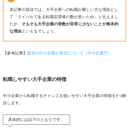
第二新卒で大手に転職するには？
本記事の冒頭では、大手企業への転職が難しい主な理由とし
30代・40代でも大手に転職できる？
て「ライバルである転職志望者の数が多いため」と伝えまし
ベンチャー企業から大手企業に転職するのは難し
たが、
そもそも大手企業の母数が非常に少ないことが根本的
い？
な理由
といえるでしょう。
TOEICの必要点数は？
中小企業から大手企業への転職は難しいからこそ徹底し
た対策を進めよう
【参考記事】
最近の中小企業の景況について（中小企業庁）
転職しやすい大手企業の特徴
中小企業から転職するチャンスを狙いやすい大手企業の特徴を3つ解
説します。
具体的には以下のとおりです。