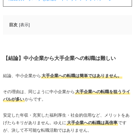
目次
[表示]
【結論】中小企業から大手企業への転職は難しい
そもそも大手企業とは？
日本の大企業と中小企業の割合
【結論】中小企業から大手企業への転職は難しい
転職しやすい大手企業の特徴
結論、中小企業から
大手企業への転職は簡単ではありません。
成長中の事業がある
新規事業の立ち上げをしている
その理由は、同じように中小企業から
大手企業への転職を狙うライ
大手企業の子会社・関連会社
バルが多い
からです。
中小企業から大手企業への転職が難しい理由
安定した年収・充実した福利厚生・社会的信用など、メリットをあ
倍率が高いから
げたらキリがありません。ゆえに
大手企業への転職は高倍率
です
中途採用では実力が重視されるから
が、決して不可能な転職活動ではありません。