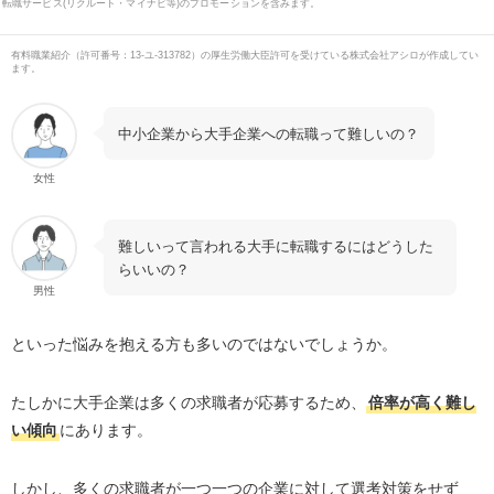
転職サービス(リクルート・マイナビ等)のプロモーションを含みます。
有料職業紹介
（
許可番号：13-ユ-313782
）の厚生労働大臣許可を受けている株式会社アシロが作成してい
ます。
中小企業から
大手企業への転職って難しいの？
女性
難しいって言われる大手に転職するにはどうした
らいいの？
男性
といった悩みを抱える方も多いのではないでしょうか。
たしかに
大手企業は多くの求職者が応募するため、
倍率が高く難し
い傾向
にあります。
しかし、
多くの求職者が一つ一つの企業に対して選考対策をせず