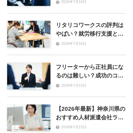
利用するメリットや登録の
2026年7月16日
流れも解説
リタリコワークスの評判は
やばい？就労移行支援とし
ての強みと就職実績を解説
2026年7月16日
フリーターから正社員にな
るのは難しい？成功のコツ
とおすすめ職種を解説
2026年7月15日
【2026年最新】神奈川県の
おすすめ人材派遣会社ラン
キング46選！単発・事務・
2026年7月15日