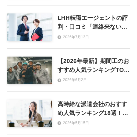
製造別に徹底比較
LHH転職エージェントの評
判・口コミ「連絡来ない」
は本当？年収アップの実情
2026年7月13日
まで徹底調査！
【2026年最新】期間工のお
すすめ人気ランキングTOP
8！目的別の選び方から優
2026年6月2日
良求人サイトまで徹底解説
高時給な派遣会社のおすす
め人気ランキング18選！職
種別の平均時給と失敗しな
2026年5月15日
い選び方