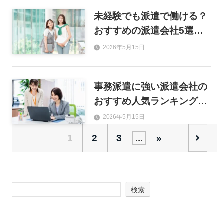
未経験でも派遣で働ける？
おすすめの派遣会社5選と
失敗しない選び方を解説
2026年5月15日
事務派遣に強い派遣会社の
おすすめ人気ランキング15
選！求人数・研修・福利厚
2026年5月15日
生で徹底比較
1
2
3
...
»
検索