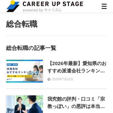
ASIRO inc
総合転職
総合転職
の記事一覧
【2026年最新】愛知県のお
すすめ派遣会社ランキング
44選！働き方・職種・エリ
2026年7月22日
ア別に徹底比較
我究館の評判・口コミ「宗
教っぽい」の悪評は本当？