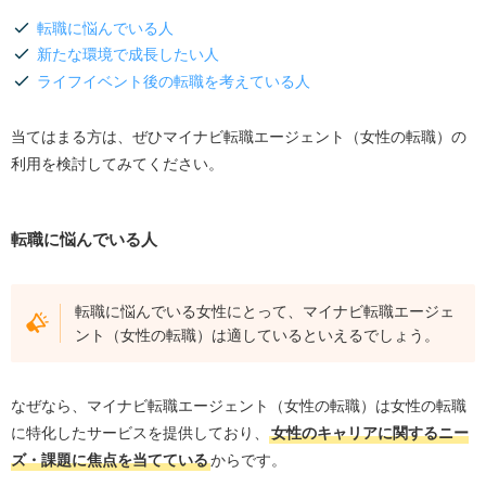
転職に悩んでいる人
新たな環境で成長したい人
ライフイベント後の転職を考えている人
当てはまる方は、ぜひマイナビ転職エージェント（女性の転職）の
利用を検討してみてください。
転職に悩んでいる人
転職に悩んでいる女性にとって、マイナビ転職エージェ
ント（女性の転職）は適しているといえるでしょう。
なぜなら、マイナビ転職エージェント（女性の転職）は女性の転職
に特化したサービスを提供しており、
女性のキャリアに関するニー
ズ・課題に焦点を当てている
からです。