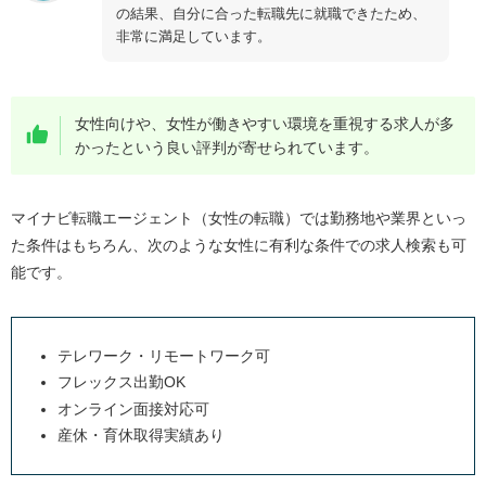
の結果、自分に合った転職先に就職できたため、
非常に満足しています。
女性向けや、女性が働きやすい環境を重視する求人が多
かったという良い評判が寄せられています。
マイナビ転職エージェント（女性の転職）では勤務地や業界といっ
た条件はもちろん、次のような女性に有利な条件での求人検索も可
能です。
テレワーク・リモートワーク可
フレックス出勤OK
オンライン面接対応可
産休・育休取得実績あり