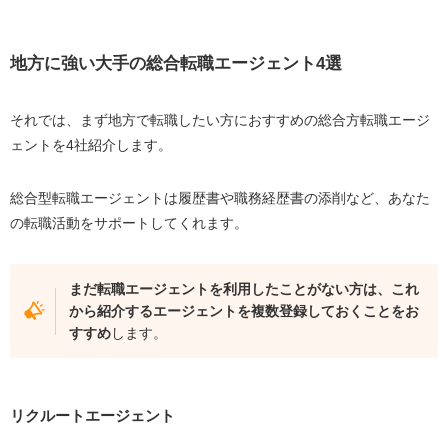
リクルートエージェント
マイナビ転職エージェント
地方に強い大手の総合転職エージェント4選
ビズリーチ
doda
それでは、まず地方で転職したい方におすすめの総合方転職エージ
ェントを4社紹介します。
【地域別】おすすめの地方特化型転職エージェント
総合型転職エージェントは履歴書や職務経歴書の添削など、あなた
地方で転職する場合、転職エージェントは使えないのか
の転職活動をサポートしてくれます。
地方での転職で場合転職エージェントを利用すべき3つの
理由
まだ転職エージェントを利用したことがない方は、これ
プロからのアドバイスを受けられる
から紹介するエージェントを複数登録しておくことをお
企業選びの選択肢を増やせる
すすめ
します。
企業選びに失敗する可能性を減らせる
地方に特化した転職エージェント3つの選び方
リクルートエージェント
大手転職エージェントから選ぶ