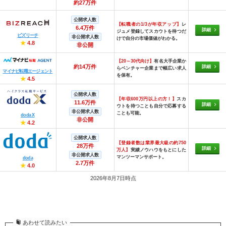
約27万件
公開求人数
【転職者の1/3が年収アップ】
レ
6.4万件
詳細
ジュメ登録してスカウトを待つだ
ビズリーチ
非公開求人数
けで自分の市場価値がわかる。
★
4.8
非公開
【20～30代向け】
有名大手企業か
約14万件
詳細
らベンチャー企業まで幅広い求人
マイナビ転職エージェント
を保有。
★
4.5
公開求人数
【年収600万円以上の方！】
スカ
11.6万件
詳細
ウトを待つことも自分で応募する
非公開求人数
ことも可能。
doda X
非公開
★
4.2
公開求人数
【登録者数は業界最大級の約750
28万件
詳細
万人】
実績ノウハウをもとにした
非公開求人数
マンツーマンサポート。
doda
2.7万件
★
4.0
2026年8月7日時点
あわせて読みたい