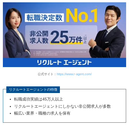
地方特化型の転職エージェントから選ぶ
口コミ・評判が高い転職エージェントから選ぶ
地方への転職で転職エージェントを効果的に活用する9つ
のポイント
希望条件を事前に整理する
相性が悪い担当者は変更をお願いする
推薦文を確認する
スキル・経験・経歴は正確に伝える
スケジュール確認に漏れがないようにする
公式サイト：
https://www.r-agent.com/
不明点や不安があればすぐに相談する
リクルートエージェントの特徴
紹介企業の情報はすべて確認する
転職成功実績は45万人以上
大手・地方特化型・転職サイトを併用する
リクルートエージェントにしかない非公開求人が多数
進展がなくても2週間に1度は連絡する
幅広い業界・職種の求人を保有
地方転職を成功させる3つのコツ