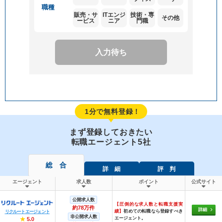
職種
販売・サ
ITエンジ
技術・専
その他
ービス
ニア
門職
入力待ち
1分で無料登録！
まず登録しておきたい
転職エージェント5社
総 合
詳 細
評 判
エージェント
求人数
ポイント
公式サイト
公開求人数
【圧倒的な求人数と転職支援実
約78万件
詳細
績】
初めての転職なら登録すべき
リクルートエージェント
非公開求人数
エージェント。
★
5.0