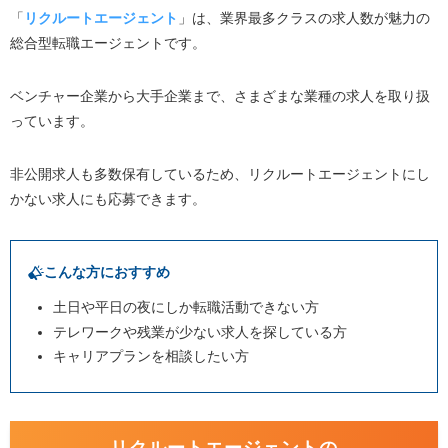
自分の市場価値を把握する
「
リクルートエージェント
」は、業界最多クラスの求人数が魅力の
企業が求める人物像を把握する
総合型転職エージェントです。
採用するメリットを与える
ベンチャー企業から大手企業まで、さまざまな業種の求人を取り扱
地方転職で気を付けるべき3つの注意点
っています。
求人数が少ない
希望条件が叶うとは限らない
非公開求人も多数保有しているため、リクルートエージェントにし
かない求人にも応募できます。
同じ企業に複数の転職エージェントから応募しない
地方転職エージェントでよくある質問
こんな方におすすめ
まとめ|地方で転職するために転職エージェントの力を借
りよう！
土日や平日の夜にしか転職活動できない方
テレワークや残業が少ない求人を探している方
キャリアプランを相談したい方
リクルートエージェントの