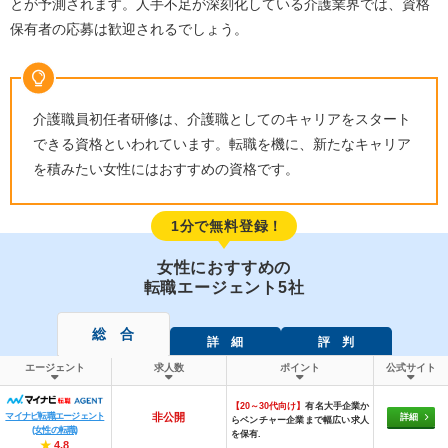
とが予測されます。人手不足が深刻化している介護業界では、資格
保有者の応募は歓迎されるでしょう。
介護職員初任者研修は、介護職としてのキャリアをスタート
できる資格といわれています。転職を機に、新たなキャリア
を積みたい女性にはおすすめの資格です。
1分で無料登録！
女性におすすめの
転職エージェント5社
総 合
詳 細
評 判
エージェント
求人数
ポイント
公式サイト
【20～30代向け】
有名大手企業か
マイナビ転職エージェント
非公開
詳細
らベンチャー企業まで幅広い求人
(女性の転職)
を保有.
★
4.8