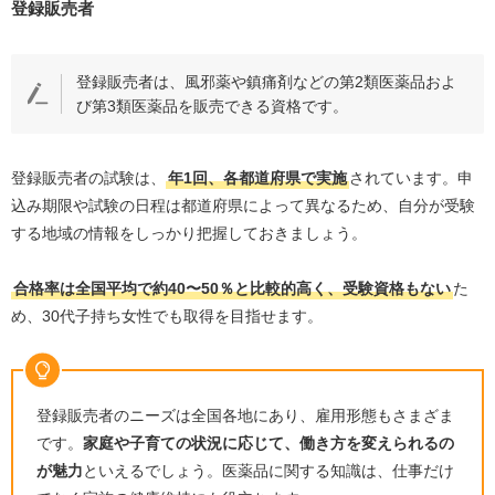
登録販売者
登録販売者は、風邪薬や鎮痛剤などの第
2
類医薬品およ
び第
3
類医薬品を販売できる資格です。
登録販売者の試験は、
年
1
回、各都道府県で実施
されています。申
込み期限や試験の日程は都道府県によって異なるため、自分が受験
する地域の情報をしっかり把握しておきましょう。
合格率は全国平均で約
40
〜
50
％と比較的高く、受験資格もない
た
め、
30
代子持ち女性でも取得を目指せます。
登録販売者のニーズは全国各地にあり、雇用形態もさまざま
です。
家庭や子育ての状況に応じて、働き方を変えられるの
が魅力
といえるでしょう。医薬品に関する知識は、仕事だけ