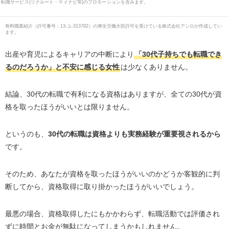
転職サービス(リクルート・マイナビ等)のプロモーションを含みます。
有料職業紹介
（
許可番号：13-ユ-313782
）の厚生労働大臣許可を受けている株式会社アシロが作成してい
ます。
出産や育児によるキャリアの中断により
「30代子持ちでも転職でき
るのだろうか」
と不安に感じる女性
は少なくありません。
結論、30代の転職で有利になる資格はありますが、全ての30代が資
格を取ったほうがいいとは限りません。
というのも、
30代の転職は資格よりも実務経験が重要視されるから
です。
そのため、あなたが資格を取ったほうがいいのかどうか客観的に判
断してから、資格取得に取り掛かったほうがいいでしょう。
最悪の場合、資格取得したにもかかわらず、転職活動では評価され
ずに時間とお金が無駄になってしまうかもしれません。