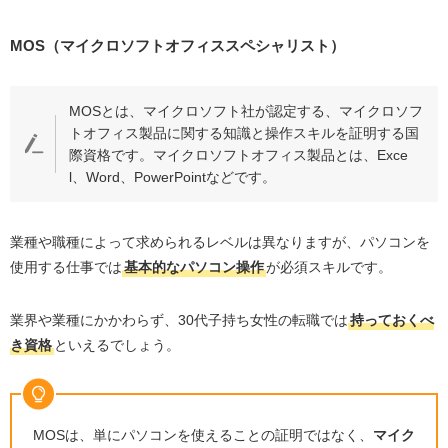
転職エージェントを利用する
MOS（マイクロソフトオフィススペシャリスト）
30代子持ち女性におすすめの転職エージェント
マイナビ転職エージェント女性の転職
MOSとは、マイクロソフト社が認定する、マイクロソフ
リクルートエージェント
トオフィス製品に関する知識と操作スキルを証明する国
アデコ
際資格です。マイクロソフトオフィス製品とは、
Exce
l
、
Word
、
PowerPoint
などです。
ビズリーチ
doda
マイナビ転職
業種や職種によって求められるレベルは異なりますが、パソコンを
使用する仕事では
基本的なパソコン操作
が必須スキルです。
リクナビNEXT
LIBZ
業界や業種にかかわらず、
30
代子持ち女性の転職では
持っておくべ
パソナキャリア
き資格
といえるでしょう。
30代子持ち女性が転職エージェントを利用するメリット
求人検索にかける時間と手間が省ける
MOS
は、単にパソコンを使えることの証明ではなく、
マイク
子持ちならではの懸念材料を相談できる