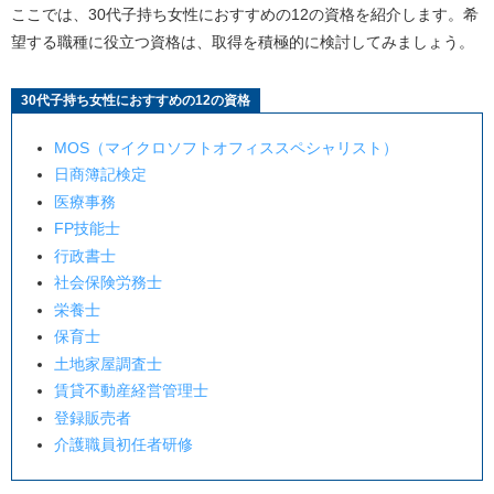
ここでは、
30
代子持ち女性におすすめの
12
の資格を紹介します。希
望する職種に役立つ資格は、取得を積極的に検討してみましょう。
30代子持ち女性が資格を取得する際の注意点
人気の資格と役立つ資格は異なる
30
代子持ち女性におすすめの
12
の資格
必ずしも転職に有利になるとは限らない
MOS
（マイクロソフトオフィススペシャリスト）
30代子持ち女性が選ぶべき転職先の条件
日商簿記検定
子育てに理解がある
医療事務
同世代の子持ち女性が働いている
FP
技能士
行政書士
柔軟な働き方が実施されている
社会保険労務士
30代子持ち女性の転職を成功させるコツ
栄養士
保育士
希望条件を明確にする
土地家屋調査士
スキルや経験を整理する
賃貸不動産経営管理士
子どもに関する質問対策をしておく
登録販売者
利用できるサポートを積極的に活用する
介護職員初任者研修
家族やパートナーの理解を得る