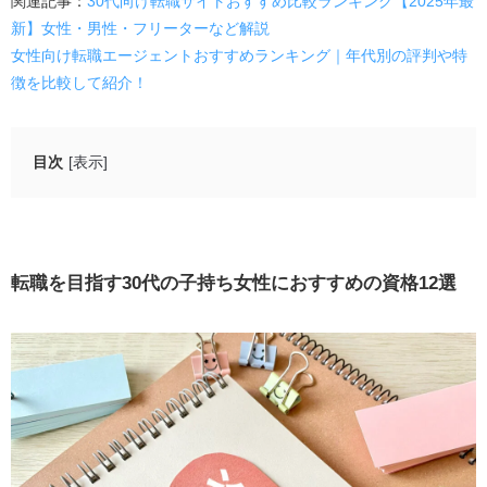
関連記事：
30代向け転職サイトおすすめ比較ランキング【2025年最
新】女性・男性・フリーターなど解説
女性向け転職エージェントおすすめランキング｜年代別の評判や特
徴を比較して紹介！
目次
[表示]
転職を目指す30代の子持ち女性におすすめの資格12選
MOS（マイクロソフトオフィススペシャリスト）
日商簿記検定
転職を目指す
30
代の子持ち女性におすすめの資格
12
選
医療事務
FP技能士
行政書士
社会保険労務士
栄養士
保育士