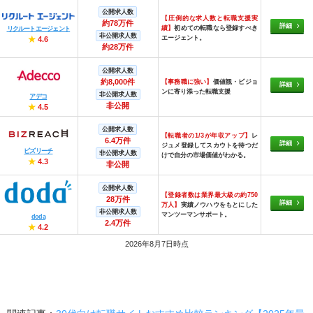
公開求人数
【圧倒的な求人数と転職支援実
約78万件
詳細
績】
初めての転職なら登録すべき
リクルートエージェント
非公開求人数
エージェント。
★
4.6
約28万件
公開求人数
約8,000件
【事務職に強い】
価値観・ビジョ
詳細
ンに寄り添った転職支援
非公開求人数
アデコ
非公開
★
4.5
公開求人数
【転職者の1/3が年収アップ】
レ
6.4万件
詳細
ジュメ登録してスカウトを待つだ
ビズリーチ
非公開求人数
けで自分の市場価値がわかる。
★
4.3
非公開
公開求人数
【登録者数は業界最大級の約750
28万件
詳細
万人】
実績ノウハウをもとにした
非公開求人数
マンツーマンサポート。
doda
2.4万件
★
4.2
2026年8月7日時点