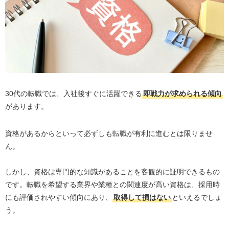
土地家屋調査士
賃貸不動産経営管理士
登録販売者
介護職員初任者研修
30代子持ち女性の資格の選び方
30代の転職では、入社後すぐに活躍できる
即戦力が求められる傾向
受験資格を満たしているか
があります。
需要があるか
自分の適性がある
資格があるからといって必ずしも転職が有利に進むとは限りませ
難易度はどのくらいか
ん。
取得までにかかる時間
しかし、資格は専門的な知識があることを客観的に証明できるもの
30代子持ち女性が資格を取得するメリット
です。転職を希望する業界や業種との関連度が高い資格は、採用時
スキルの証明となる
にも評価されやすい傾向にあり、
取得して損はない
といえるでしょ
う。
転職先の選択肢が増える
自分に自信がつく