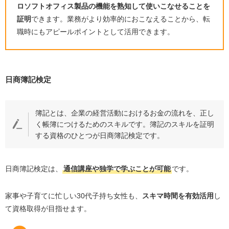
ロソフトオフィス製品の機能を熟知して使いこなせることを
手厚いサポートが受けられる
証明
できます。業務がより効率的におこなえることから、転
条件交渉などを代行してくれる
職時にもアピールポイントとして活用できます。
最後に｜30代子持ち女性は転職エージェントを活用して
転職成功を目指そう！
日商簿記検定
簿記とは、企業の経営活動におけるお金の流れを、正し
く帳簿につけるためのスキルです。簿記のスキルを証明
する資格のひとつが日商簿記検定です。
日商簿記検定は、
通信講座や独学で学ぶことが可能
です。
家事や子育てに忙しい
30
代子持ち女性も、
スキマ時間を有効活用
し
て資格取得が目指せます。