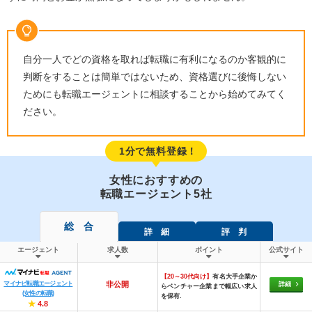
自分一人でどの資格を取れば転職に有利になるのか客観的に
判断をすることは簡単ではないため、資格選びに後悔しない
ためにも転職エージェントに相談することから始めてみてく
ださい。
1分で無料登録！
女性におすすめの
転職エージェント5社
総 合
詳 細
評 判
エージェント
求人数
ポイント
公式サイト
【20～30代向け】
有名大手企業か
マイナビ転職エージェント
非公開
詳細
らベンチャー企業まで幅広い求人
(女性の転職)
を保有.
★
4.8