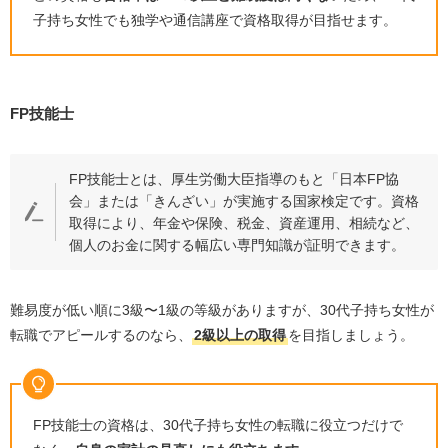
子持ち女性でも独学や通信講座で資格取得が目指せます。
FP技能士
FP技能士とは、厚生労働大臣指導のもと「日本
FP
協
会」または「きんざい」が実施する国家検定です。資格
取得により、年金や保険、税金、資産運用、相続など、
個人のお金に関する幅広い専門知識が証明できます。
難易度が低い順に
3
級〜
1
級の等級がありますが、
30
代子持ち女性が
転職でアピールするのなら、
2
級以上の取得
を目指しましょう。
FP
技能士の資格は、
30
代子持ち女性の転職に役立つだけで