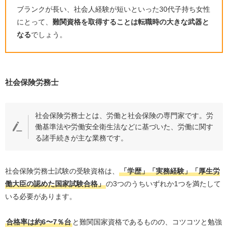
ブランクが長い、社会人経験が短いといった
30
代子持ち女性
にとって、
難関資格を取得することは転職時の大きな武器と
なる
でしょう。
社会保険労務士
社会保険労務士とは、労働と社会保険の専門家です。労
働基準法や労働安全衛生法などに基づいた、労働に関す
る諸手続きが主な業務です。
社会保険労務士試験の受験資格は、
「学歴」「実務経験」「厚生労
働大臣の認めた国家試験合格」
の
3
つのうちいずれか
1
つを満たして
いる必要があります。
合格率は約
6
〜
7
％台
と難関国家資格であるものの、コツコツと勉強