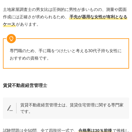
土地家屋調査士の男女比は圧倒的に男性が多いものの、測量や図面
作成には正確さが求められるため、
手先が器用な女性が有利となる
ケース
があります。
専門職のため、手に職をつけたいと考える
30
代子持ち女性に
おすすめの資格です。
賃貸不動産経営管理士
賃貸不動産経営管理士は、賃貸住宅管理に関する専門家
です。
試験問題は全
50
問、全て四肢択一式で、
合格率は
30
％前後
で推移し