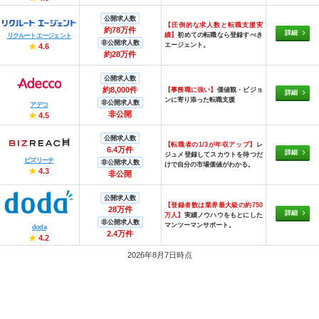
公開求人数
【圧倒的な求人数と転職支援実
約78万件
詳細
績】
初めての転職なら登録すべき
リクルートエージェント
非公開求人数
エージェント。
★
4.6
約28万件
公開求人数
約8,000件
【事務職に強い】
価値観・ビジョ
詳細
ンに寄り添った転職支援
非公開求人数
アデコ
非公開
★
4.5
公開求人数
【転職者の1/3が年収アップ】
レ
6.4万件
詳細
ジュメ登録してスカウトを待つだ
ビズリーチ
非公開求人数
けで自分の市場価値がわかる。
★
4.3
非公開
公開求人数
【登録者数は業界最大級の約750
28万件
詳細
万人】
実績ノウハウをもとにした
非公開求人数
マンツーマンサポート。
doda
2.4万件
★
4.2
2026年8月7日時点