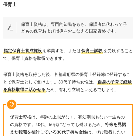
保育士
保育士資格は、専門的知識をもち、保護者に代わって子
どもの保育および指導をおこなえる国家資格です。
指定保育士養成施設
を卒業する、または
保育士試験
を受験すること
で、保育士資格を取得できます。
保育士資格を取得した後、各都道府県の保育士登録簿に登録するこ
とで保育士として働けます。
30
代子持ち女性は、
自身の子育て経験
を資格取得に活かせる
ため、有利な立場といえるでしょう。
保育士資格は、年齢の上限がなく、有効期限もない一生もの
の資格です。
40
代、
50
代になっても働けるため、
将来を見据
えた転職を検討している
30
代子持ち女性
は、ぜひ取得したい