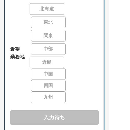
北海道
東北
関東
中部
希望
勤務地
近畿
中国
四国
九州
入力待ち