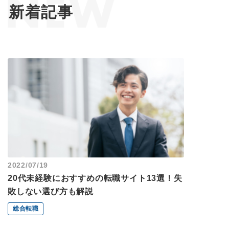
新着記事
2022/07/19
2026/08/06
判
20代未経験におすすめの転職サイト13選！失
就活塾おす
敗しない選び方も解説
総合転職
新卒・第二新