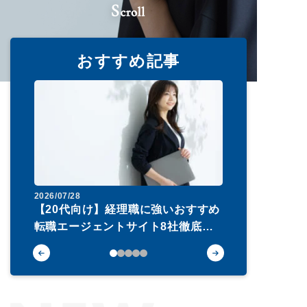
おすすめ記事
2026/07/28
2026/08/03
お
【20代向け】経理職に強いおすすめ
就活エージ
・
転職エージェントサイト8社徹底比
キング20選
較
卒】