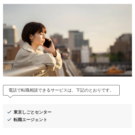
電話で転職相談できるおすすめ転職エージェント3選
ビズリーチ
マイナビ転職エージェント
リクルートエージェント
転職の相談は電話・対面・メールどれがおすすめ？
電話で転職相談をする3つのメリット
電話で転職相談をするデメリット
電話相談以外の相談方法
転職の電話相談をする前に整理しておきたい情報
電話で転職相談できるサービスは、下記のとおりです。
現在の状況と転職を決めた理由
自分のスキルや強み
転職先に望む条件
東京しごとセンター
転職エージェント
転職相談は身近な人にしても問題ない？
家族