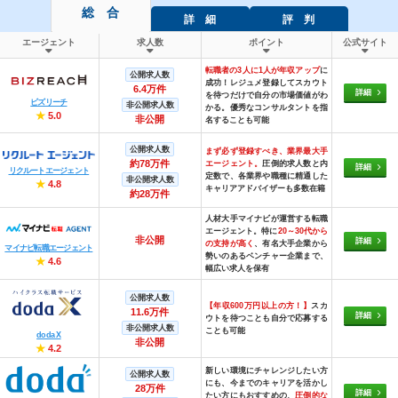
総 合
詳 細
評 判
エージェント
求人数
ポイント
公式サイト
転職者の3人に1人が年収アップ
に
公開求人数
成功！レジュメ登録してスカウト
6.4万件
詳細
を待つだけで自分の市場価値がわ
ビズリーチ
非公開求人数
かる。優秀なコンサルタントを指
★
5.0
非公開
名することも可能
公開求人数
まず必ず登録すべき、業界最大手
約78万件
エージェント。
圧倒的求人数と内
詳細
リクルートエージェント
定数で、各業界や職種に精通した
非公開求人数
★
4.8
キャリアアドバイザーも多数在籍
約28万件
人材大手マイナビが運営する転職
エージェント。特に
20～30代から
非公開
詳細
の支持が高く
、有名大手企業から
マイナビ転職エージェント
勢いのあるベンチャー企業まで、
★
4.6
幅広い求人を保有
公開求人数
【年収600万円以上の方！】
スカ
11.6万件
詳細
ウトを待つことも自分で応募する
非公開求人数
ことも可能
doda X
非公開
★
4.2
新しい環境にチャレンジしたい方
公開求人数
にも、今までのキャリアを活かし
28万件
詳細
たい方にもおすすめの、
圧倒的な