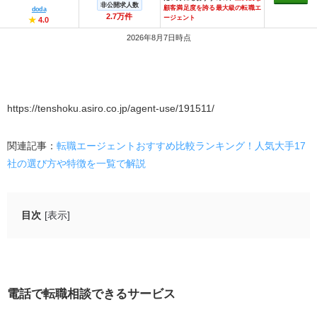
非公開求人数
顧客満足度を誇る最大級の転職エ
doda
2.7万件
ージェント
★
4.0
2026年8月7日時点
https://tenshoku.asiro.co.jp/agent-use/191511/
関連記事：
転職エージェントおすすめ比較ランキング！人気大手17
社の選び方や特徴を一覧で解説
目次
[表示]
電話で転職相談できるサービス
東京しごとセンター
転職エージェント
電話で転職相談できるサービス