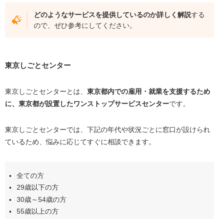
友人
どのようなサービスを提供しているのか詳しく解説
する
同僚
ので、ぜひ参考にしてください。
電話での転職相談サービスを使いこなすための注意点
相談する目的を明確にする
東京しごとセンター
電話相談で全ての問題を解決するのは難しい
自分に合った転職サービスを見極める
東京しごとセンターとは、
東京
都内での雇用・就業を支援するため
に、東京都が設置したワンストップサービスセンター
です。
転職相談の電話で相性の良いエージェントを見極める方
法
東京しごとセンターでは、下記の年代や状況ごとに窓口が設けられ
志望する業界・職種の支援実績があるか
ているため、悩みに応じてすぐに相談できます。
自分の経歴やスキルと合っているか
口コミ・評判は良いか
全ての方
電話での転職相談に関するよくある質問
29歳以下の方
30歳～54歳の方
まとめ｜転職相談を電話でするならエージェントに頼る
55歳以上の方
べき