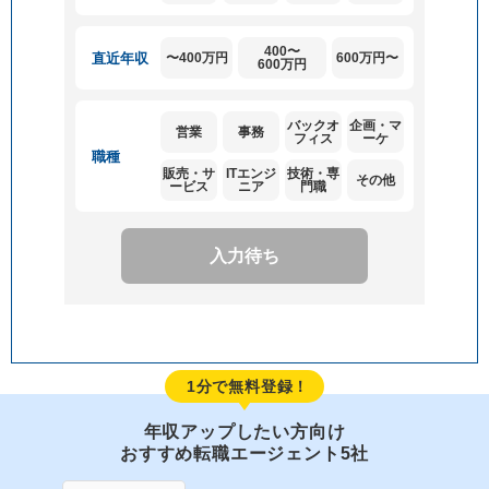
400〜
直近
年収
〜400万円
600万円〜
600万円
バックオ
企画・マ
営業
事務
フィス
ーケ
職種
販売・サ
ITエンジ
技術・専
その他
ービス
ニア
門職
入力待ち
1分で無料登録！
年収アップしたい方向け
おすすめ転職エージェント5社