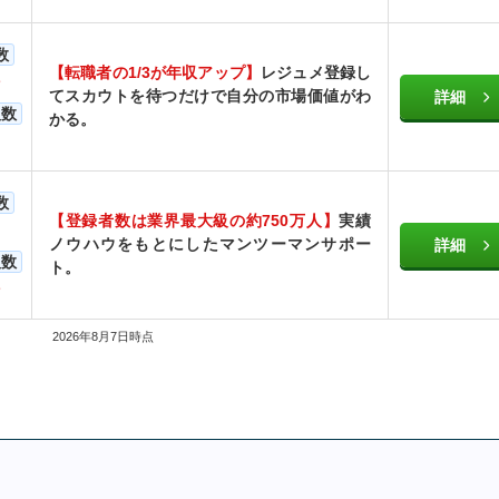
数
【転職者の1/3が年収アップ】
レジュメ登録し
てスカウトを待つだけで自分の市場価値がわ
詳細
人数
かる。
数
【登録者数は業界最大級の約750万人】
実績
ノウハウをもとにしたマンツーマンサポー
詳細
人数
ト。
2026年8月7日時点