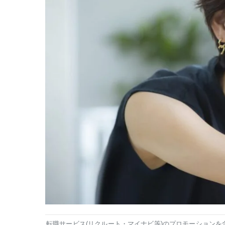
転職サービス(リクルート・マイナビ等)のプロモーションを