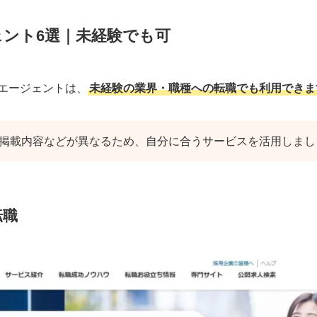
ェント6選｜未経験でも可
エージェントは、
未経験の業界・職種への転職でも利用できま
由
掲載内容などが異なるため、自分に合うサービスを活用しまし
転職
メリット
3選
る