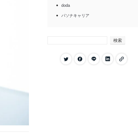
doda
パソナキャリア
30代女性が転職エージェントを利用すべき
理由
検索
スキマ時間に転職活動できる
30代女性向けの求人が見つかる
採用に積極的なケースがある
30代女性が転職エージェントを利用するデ
メリット
30代女性が転職を成功させるためのポイン
ト3選
自分を雇うメリットを企業へ売り込む
募集内容が自分に適しているか確認する
協調性のあることをアピールする