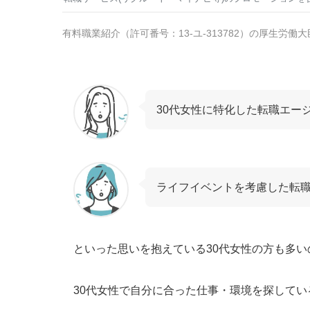
有料職業紹介
（
許可番号：13-ユ-313782
）の厚生労働大
30代女性に特化した転職エー
ライフイベントを考慮した転
といった思いを抱えている30代女性の方も多
30代女性で自分に合った仕事・環境を探してい