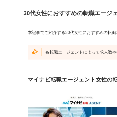
リクルートエージェント
アデコ
30代女性におすすめの転職エージ
ビズリーチ
doda
本記事でご紹介する30代女性におすすめの転職
パソナキャリア
30代女性が転職エージェントを利用すべき理
各転職エージェントによって求人数や
スキマ時間に転職活動できる
30代女性向けの求人が見つかる
採用に積極的なケースがある
マイナビ転職エージェント女性の
30代女性が転職エージェントを利用するデ
30代女性が転職を成功させるためのポイント
自分を雇うメリットを企業へ売り込む
募集内容が自分に適しているか確認す