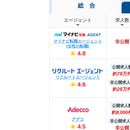
総 合
エージェント
求人数
マイナビ転職エージェント
非公開
(女性の転職)
★
4.8
公開求人
約78万
リクルートエージェント
非公開求
★
4.6
約28万
公開求人
約8,000
アデコ
非公開求
★
4.5
非公開