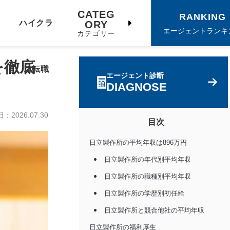
CATEG
RANKING
ハイクラ
ORY
エージェントランキ
カテゴリー
を徹底
ス転職
エージェント診断
DIAGNOSE
日：
2026.07.30
目次
日立製作所の平均年収は896万円
日立製作所の年代別平均年収
日立製作所の職種別平均年収
日立製作所の学歴別初任給
日立製作所と競合他社の平均年収
日立製作所の福利厚生