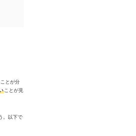
うことが分
い
ことが見
う。以下で