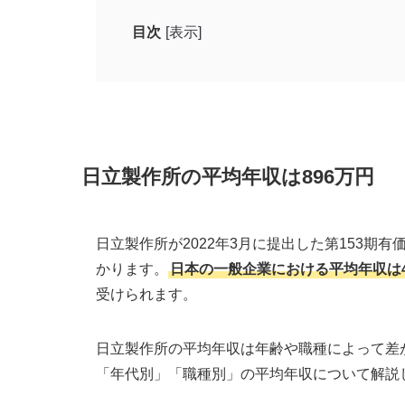
目次
[表示]
日立製作所の平均年収は896万円
日立製作所の年代別平均年収
日立製作所の職種別平均年収
日立製作所の学歴別初任給
日立製作所の平均年収は
896
万円
日立製作所と競合他社の平均年収
日立製作所の福利厚生
日立製作所が
2022
年
3
月に提出した第
153
期有
かります。
日本の一般企業における平均年収は4
日立製作所に転職する際のポイントや注意点
受けられます。
求人の目的や求められる人材像を理解
転職理由を明確にしておく
日立製作所の平均年収は年齢や職種によって差
転職エージェントを利用する
「年代別」「職種別」の平均年収について解説