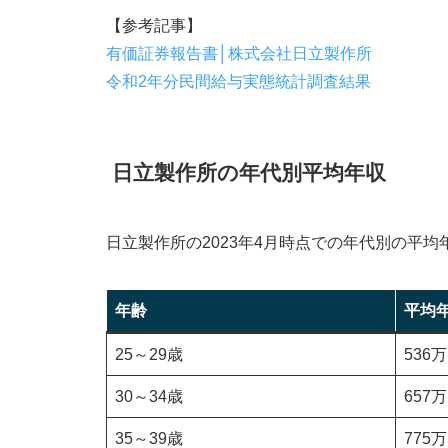
日立製作所への転職でよくある質問
【参考記事】
日立製作所は高卒でも応募できる？
有価証券報告書│株式会社日立製作所
日立製作所の面接について知りたい
令和2年分民間給与実態統計調査結果
日立製作所で転勤はある？
日立製作所への転職におすすめのエージェン
日立製作所の年代別平均年収
ビズリーチ
リクルートエージェント
日立製作所の
2023
年4月時点での年代別の平均
まとめ
年齢
平均
25～29歳
536
30～34歳
657
35～39歳
775