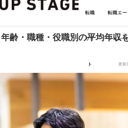
転職
転職エー
？年齢・職種・役職別の平均年収
サイ
ジェント
ト
更新