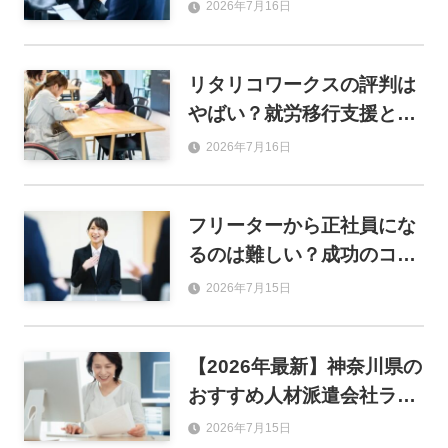
利用するメリットや登録の
2026年7月16日
流れも解説
リタリコワークスの評判は
やばい？就労移行支援とし
ての強みと就職実績を解説
2026年7月16日
フリーターから正社員にな
るのは難しい？成功のコツ
とおすすめ職種を解説
2026年7月15日
【2026年最新】神奈川県の
おすすめ人材派遣会社ラン
キング46選！単発・事務・
2026年7月15日