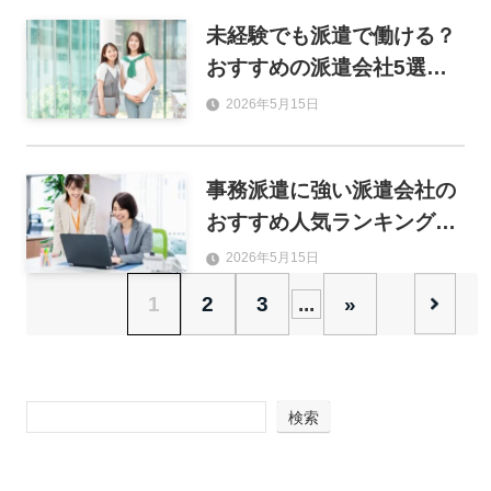
未経験でも派遣で働ける？
おすすめの派遣会社5選と
失敗しない選び方を解説
2026年5月15日
事務派遣に強い派遣会社の
おすすめ人気ランキング15
選！求人数・研修・福利厚
2026年5月15日
生で徹底比較
1
2
3
...
»
検索