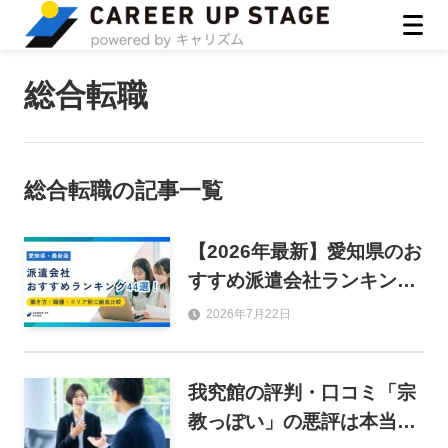
ASIRO inc
総合転職
総合転職
の記事一覧
【2026年最新】愛知県のお
すすめ派遣会社ランキング
44選！働き方・職種・エリ
2026年7月22日
ア別に徹底比較
我究館の評判・口コミ「宗
教っぽい」の悪評は本当？