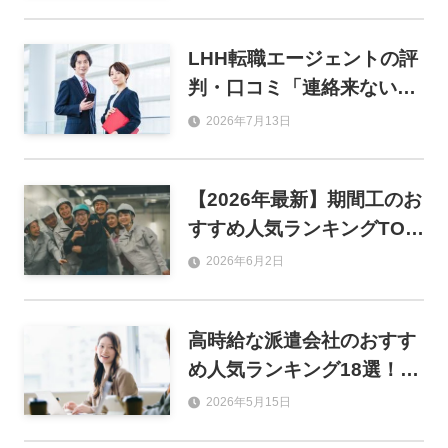
製造別に徹底比較
LHH転職エージェントの評
判・口コミ「連絡来ない」
は本当？年収アップの実情
2026年7月13日
まで徹底調査！
【2026年最新】期間工のお
すすめ人気ランキングTOP
8！目的別の選び方から優
2026年6月2日
良求人サイトまで徹底解説
高時給な派遣会社のおすす
め人気ランキング18選！職
種別の平均時給と失敗しな
2026年5月15日
い選び方