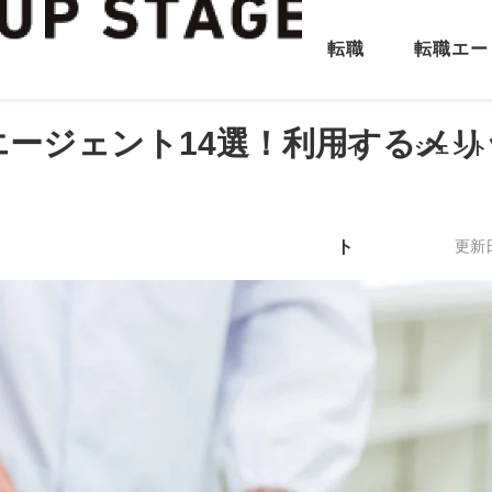
転職
転職エー
ージェント14選！利用するメリ
サイ
ジェント
ト
更新