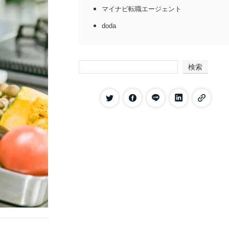
マイナビ転職エージェント
doda
ジョブメドレー
コメディカルドットコム
検索
フーズラボ
フードコネクト
クックビズ
プラスナビクック
栄養士・調理師求人ナビ
キャリアメニュー
希望条件別｜調理師におすすめの転職エージ
ェント
飲食店で働きたい調理師向け
病院や福祉施設で働きたい調理師向け