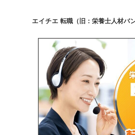
ジョブメドレー
コメディカルドットコム
エイチエ 転職（旧：栄養士人材バ
フーズラボ
フードコネクト
クックビズ
プラスナビクック
栄養士・調理師求人ナビ
キャリアメニュー
希望条件別｜調理師におすすめの転職エージ
飲食店で働きたい調理師向け
病院や福祉施設で働きたい調理師向け
学校や保育園で働きたい調理師向け
正社員として働きたい調理師向け