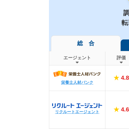
転
総 合
エージェント
評価
★
4.8
栄養士人材バンク
★
4.6
リクルートエージェント