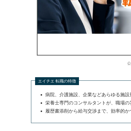
調理師が転職エージェントを利用するメリッ
内定獲得率が上がる
転職活動の効率が上がる
調理師としてのキャリアプランを相談
求人に掲載されていない独自情報を教
公
調理師が転職エージェントを利用するデメリ
担当者によってはサポートの質が悪い
エイチエ 転職の特徴
自分のペースで転職を進められない
病院、介護施設、企業などあらゆる施設
調理師におすすめな転職エージェントの選び
栄養士専門のコンサルタントが、職場の
調理師の求人数が多い転職エージェン
履歴書添削から給与交渉まで、効率的か
希望する業界に知見がある転職エージ
調理師が転職エージェントを使う流れ