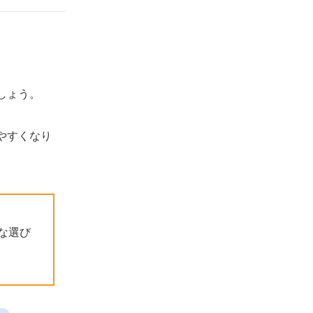
学校や保育園で働きたい調理師向け
正社員として働きたい調理師向け
調理師が転職エージェントを利用するメリッ
ト
しょう。
内定獲得率が上がる
転職活動の効率が上がる
やすくなり
調理師としてのキャリアプランを相談で
きる
求人に掲載されていない独自情報を教え
てもらえる
調理師が転職エージェントを利用するデメリ
な選び
ット
担当者によってはサポートの質が悪い
自分のペースで転職を進められない
調理師におすすめな転職エージェントの選び