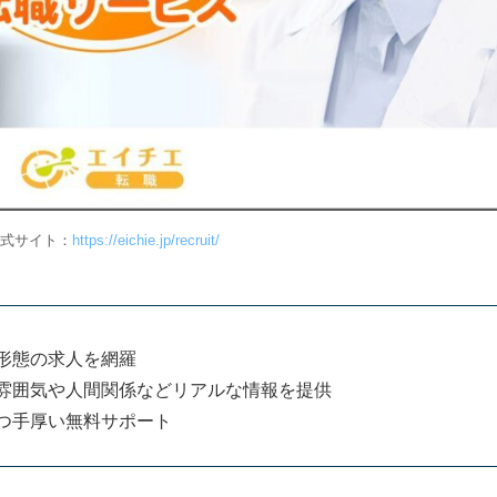
ト
できる
えてもらえる
式サイト：
https://eichie.jp/recruit/
ット
形態の求人を網羅
方
雰囲気や人間関係などリアルな情報を提供
トを選ぶ
つ手厚い無料サポート
ェントを選ぶ