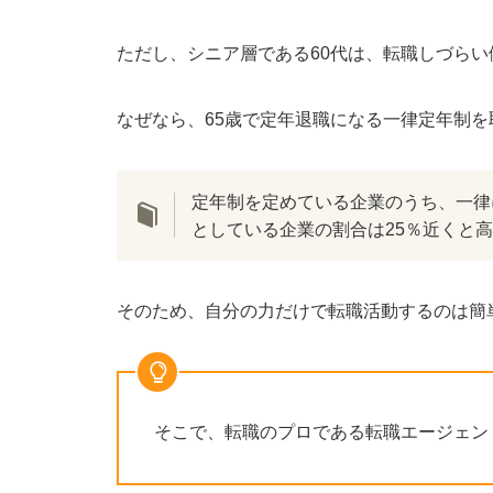
FROM40
ただし、シニア層である60代は、転職しづらい
パソナキャリア
リクルートダイレクトスカウト
なぜなら、65歳で定年退職になる一律定年制
60代向けの転職エージェントの選び方
60代向けの求人が豊富か
定年制を定めている企業のうち、一律
60代の転職支援実績があるか
としている企業の割合は25％近くと
60代の転職に特化しているか
60代が転職エージェントを利用するメリット
そのため、自分の力だけで転職活動するのは簡
職務経歴書を添削してもらえる
非公開求人を紹介してもらえる
年収交渉してもらえる
そこで、転職のプロである転職エージェン
企業に推薦してもらえる