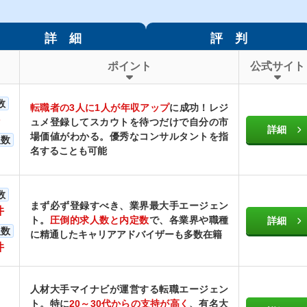
詳 細
評 判
ポイント
公式サイト
数
転職者の3人に1人が年収アップ
に成功！レジ
ュメ登録してスカウトを待つだけで自分の市
詳細
場価値がわかる。優秀なコンサルタントを指
人数
名することも可能
数
まず必ず登録すべき、業界最大手エージェン
件
ト。
圧倒的求人数と内定数
で、各業界や職種
詳細
人数
に精通したキャリアアドバイザーも多数在籍
件
人材大手マイナビが運営する転職エージェン
ト。特に
20～30代からの支持が高く
、有名大