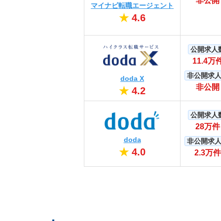
非公開
マイナビ転職エージェント
★
4.6
公開求人
11.4万
非公開求
doda X
非公開
★
4.2
公開求人
28万件
doda
非公開求
★
4.0
2.3万件