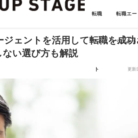
転職
転職エー
ージェントを活用して転職を成功
サイ
ジェント
しない選び方も解説
ト
更新