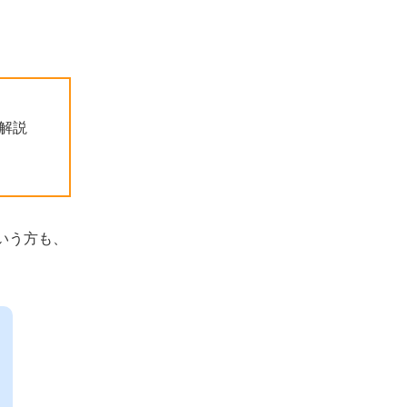
転職エージェントの利用方法
公式サイトから登録
転職エージェントと面談
求人紹介
解説
書類添削・面接対策
選考
内定・年収交渉
60代で転職エージェントを活用するうえで
いう方も、
のよくある質問
転職エージェントの担当者と相性が悪い
場合、どうすればいいですか？
転職エージェント以外に転職する方法は
ありますか？
60代でも転職しやすい職種はあります
か？