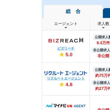
総 合
エージェント
求人数
公開求人
6.4万件
ビズリーチ
非公開求
★
5.0
非公開
公開求人
約75万
リクルートエージェント
非公開求
★
4.8
約27万