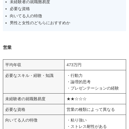
未経験者の就職難易度
年収700万円台の仕事
必要な資格
年収600万円台の仕事
向いてる人の特徴
年収500万円台の仕事
男性と女性のどちらにおすすめか
年収400万円台の仕事
60歳以降も安定して稼ぐためのコツ5選
営業
人脈を活用する
健康管理を徹底する
平均年収
473万円
業務に必要な知識を勉強する
必要なスキル・経験・知識
・行動力
新しいスキルも勉強する
・論理的思考
コミュニケーションスキルを上げる
・プレゼンテーションの経験
未経験者の就職難易度
★★☆☆☆
まとめ｜60歳から稼げる仕事に向けて転職活動を始めよ
う
必要な資格
営業の種類によって異なる
向いてる人の特徴
・粘り強い
・ストレス耐性がある