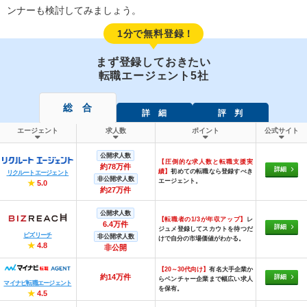
ンナーも検討してみましょう。
1分で無料登録！
まず登録しておきたい
転職エージェント5社
総 合
詳 細
評 判
エージェント
求人数
ポイント
公式サイト
公開求人数
【圧倒的な求人数と転職支援実
約78万件
詳細
績】
初めての転職なら登録すべき
リクルートエージェント
非公開求人数
エージェント。
★
5.0
約27万件
公開求人数
【転職者の1/3が年収アップ】
レ
6.4万件
詳細
ジュメ登録してスカウトを待つだ
ビズリーチ
非公開求人数
けで自分の市場価値がわかる。
★
4.8
非公開
【20～30代向け】
有名大手企業か
約14万件
詳細
らベンチャー企業まで幅広い求人
マイナビ転職エージェント
を保有。
★
4.5