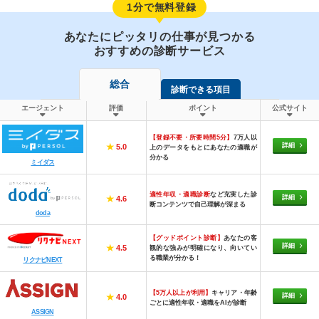
1分で無料登録
あなたにピッタリの仕事が見つかる
おすすめの診断サービス
総合
診断できる項目
エージェント
評価
ポイント
公式サイト
【登録不要・所要時間5分】
7万人以
詳細
★
5.0
上のデータをもとにあなたの適職が
分かる
ミイダス
適性年収・適職診断
など充実した診
詳細
★
4.6
断コンテンツで自己理解が深まる
doda
【グッドポイント診断】
あなたの客
詳細
★
4.5
観的な強みが明確になり、向いてい
る職業が分かる！
リクナビNEXT
【5万人以上が利用】
キャリア・年齢
詳細
★
4.0
ごとに適性年収・適職をAIが診断
ASSIGN