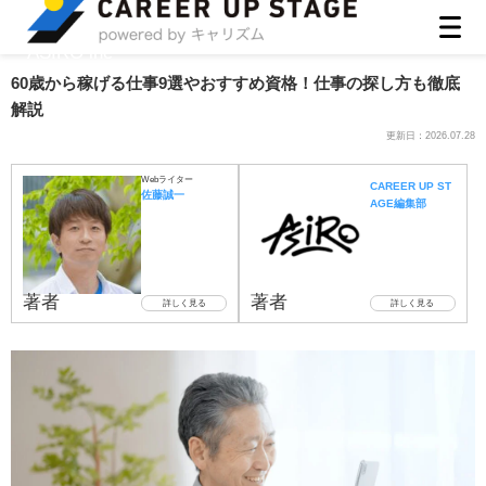
ASIRO inc
60歳から稼げる仕事9選やおすすめ資格！仕事の探し方も徹底
解説
更新日：
2026.07.28
Webライター
CAREER UP ST
佐藤誠一
AGE編集部
著者
著者
詳しく見る
詳しく見る