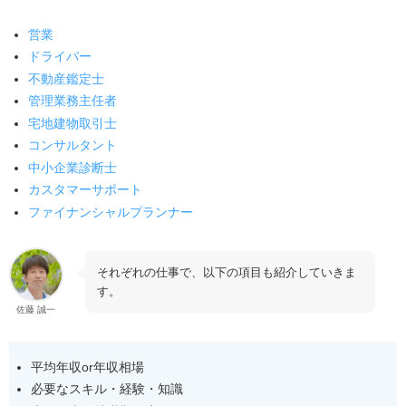
中小企業診断士
営業
カスタマーサポート
ドライバー
不動産鑑定士
ファイナンシャルプランナー
管理業務主任者
60歳から稼げる仕事の探し方5選
宅地建物取引士
コンサルタント
転職サイト
中小企業診断士
知人の紹介
カスタマーサポート
ハローワーク
ファイナンシャルプランナー
シルバー人材センター
転職エージェント
それぞれの仕事で、以下の項目も紹介していきま
す。
60歳におすすめの転職相談先
佐藤 誠一
【参考】60歳で年収が高い仕事TOP50｜月30万も可能
年収1,000万円以上の仕事
平均年収or年収相場
必要なスキル・経験・知識
年収800万円台の仕事