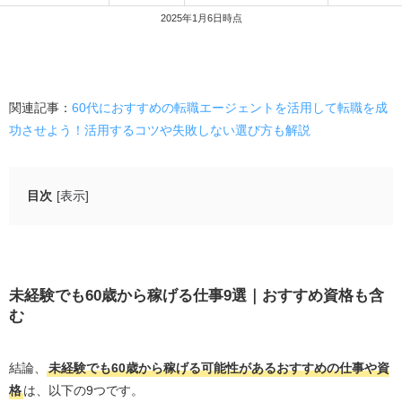
2025年1月6日時点
関連記事：
60代におすすめの転職エージェントを活用して転職を成
功させよう！活用するコツや失敗しない選び方も解説
目次
[表示]
未経験でも60歳から稼げる仕事9選｜おすすめ資格も含む
営業
ドライバー
未経験でも60歳から稼げる仕事9選｜おすすめ資格も含
む
不動産鑑定士
管理業務主任者
結論、
未経験でも60歳から稼げる可能性があるおすすめの仕事や資
宅地建物取引士
格
は、以下の9つです。
コンサルタント