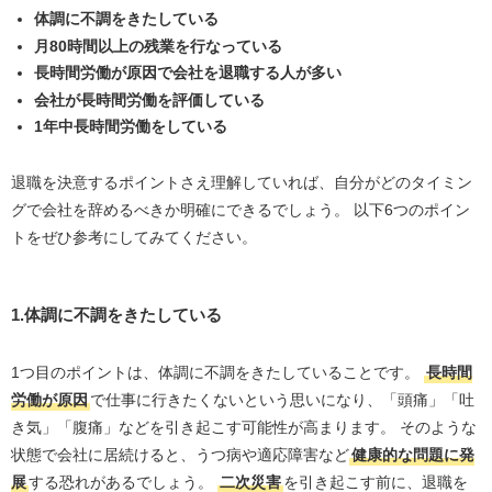
長時間労働が原因で会社を辞めたい場合に確認するべき
体調に不調をきたしている
こと
月80時間以上の残業を行なっている
長時間労働が原因で会社を退職する人が多い
失業保険を受け取れるか
会社が長時間労働を評価している
未払いの賃金や残業代はあるか
1年中長時間労働をしている
転職先はすでに決まっているか
退職を決意するポイントさえ理解していれば、自分がどのタイミン
長時間労働が原因で会社を辞めたい人が頼るべき相談先
グで会社を辞めるべきか明確にできるでしょう。 以下6つのポイン
労働基準監督署
トをぜひ参考にしてみてください。
労働組合
転職エージェント
1.体調に不調をきたしている
弁護士
長時間労働を転職理由にしても大丈夫？例文を解説
1つ目のポイントは、体調に不調をきたしていることです。
長時間
労働が原因
で仕事に行きたくないという思いになり、「頭痛」「吐
長時間労働で会社を辞めたい人におすすめの転職エージ
き気」「腹痛」などを引き起こす可能性が高まります。 そのような
ェント5選
状態で会社に居続けると、うつ病や適応障害など
健康的な問題に発
リクルートエージェント
展
する恐れがあるでしょう。
二次災害
を引き起こす前に、退職を