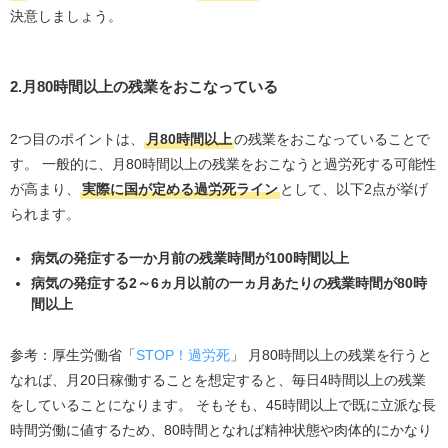
マイナビ転職エージェント
決意しましょう。
ビズリーチ
doda
2.月80時間以上の残業をおこなっている
doda X
2つ目のポイントは、
月80時間以上
の残業をおこなっていることで
まとめ
す。 一般的に、月80時間以上の残業をおこなうと過労死する可能性
が高まり、
実際に国が定める過労死ライン
として、以下2点が挙げ
られます。
病気の発症する一か月前の残業時間が100時間以上
病気の発症する2～6ヵ月以前の一ヵ月あたりの残業時間が80時
間以上
参考：厚生労働省「
STOP！過労死
」 月80時間以上の残業を行うと
なれば、月20日稼働することを想定すると、毎日4時間以上の残業
をしていることになります。 そもそも、45時間以上で既に立派な長
時間労働に値するため、80時間となれば精神状態や肉体的にかなり