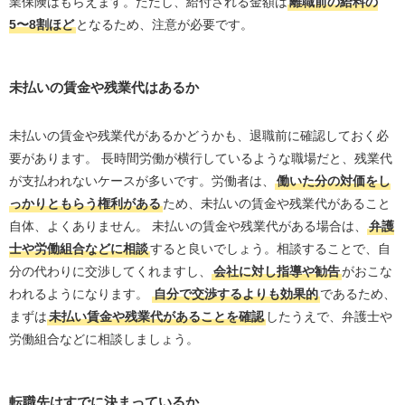
業保険はもらえます。ただし、給付される金額は
離職前の給料の
5〜8割ほど
となるため、注意が必要です。
未払いの賃金や残業代はあるか
未払いの賃金や残業代があるかどうかも、退職前に確認しておく必
要があります。 長時間労働が横行しているような職場だと、残業代
が支払われないケースが多いです。労働者は、
働いた分の対価をし
っかりともらう権利がある
ため、未払いの賃金や残業代があること
自体、よくありません。 未払いの賃金や残業代がある場合は、
弁護
士や労働組合などに相談
すると良いでしょう。相談することで、自
分の代わりに交渉してくれますし、
会社に対し指導や勧告
がおこな
われるようになります。
自分で交渉するよりも効果的
であるため、
まずは
未払い賃金や残業代があることを確認
したうえで、弁護士や
労働組合などに相談しましょう。
転職先はすでに決まっているか