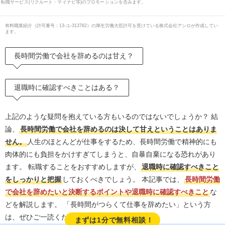
転職サービス(リクルート・マイナビ等)のプロモーションを含みます。
有料職業紹介
（
許可番号：13-ユ-313782
）の厚生労働大臣許可を受けている株式会社アシロが作成してい
ます。
長時間労働で会社を辞めるのは甘え？
退職時に確認すべきことはある？
上記のような疑問を抱えている方もいるのではないでしょうか？ 結
論、
長時間労働で会社を辞めるのは決して甘えということはありま
せん。
人生のほとんどが仕事をするため、長時間労働で精神的にも
肉体的にも負担をかけすぎてしまうと、自暴自棄になる恐れがあり
ます。 転職することをおすすめしますが、
退職時に確認すべきこと
をしっかりと把握
しておくべきでしょう。 本記事では、
長時間労働
で会社を辞めたいと決断するポイントや退職時に確認すべきこと
な
どを解説します。 「長時間がつらくて仕事を辞めたい」という方
は、ぜひご一読ください。
まずは1分で無料相談！