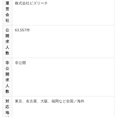
運
株式会社ビズリーチ
営
会
社
公
63,557件
開
求
人
数
非
非公開
公
開
求
人
数
対
東京、名古屋、大阪、福岡など全国／海外
応
地