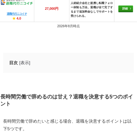
人材紹介会社と提携し転職フォロ
ー体制も万全。退職が全て完了す
27,000円
詳細
るまで追加料金なしでサポートを
退職代行ニコイチ
受けられる。
★
4.0
2026年8月時点
目次
[表示]
長時間労働で辞めるのは甘え？退職を決意する5つのポイ
ント
1.体調に不調をきたしている
長時間労働で辞めるのは甘え？退職を決意する5つのポイ
2.月80時間以上の残業をおこなっている
ント
3.長時間労働が原因で会社を退職する人が多い
4.会社が長時間労働を評価している
長時間労働で辞めたいと感じる場合、退職を決意するポイントは以
下5つです。
5.1年中長時間労働をしている