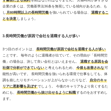
企業の多くは、労働基準法36条を無視している傾向があるため、も
し
月80時間以上の長時間労働
を強いられている場合は、
退職するこ
とを決意
しましょう。
3.長時間労働が原因で会社を退職する人が多い
3つ目のポイントは、
長時間労働が原因で会社を退職する人が多い
ことです。 毎年のように退職者が出ていて、その理由が「長時間労
働」の場合は、決して良い会社とはいえません。
退職する原因を会
社側で分析ができていない
と考えられるため、
今後も改善されな
可
能性が高いです。 長時間労働を強いられる環境で仕事をしても、体
調を崩したりモチベーションが上がらなかったりなど、
自分のキャ
リアに悪影響を及ぼす
でしょう。 今後のキャリアをより良くするた
めにも、
長時間労働から抜け出せるように転職
するのをおすすめし
ます。