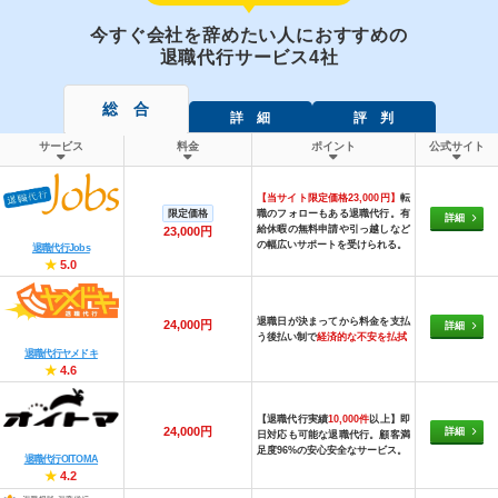
今すぐ会社を辞めたい人におすすめの
退職代行サービス4社
総 合
詳 細
評 判
サービス
料金
ポイント
公式サイト
【当サイト限定価格23,000円】
転
限定価格
職のフォローもある退職代行。有
詳細
給休暇の無料申請や引っ越しなど
23,000円
の幅広いサポートを受けられる。
退職代行Jobs
★
5.0
退職日が決まってから料金を支払
24,000円
詳細
う後払い制で
経済的な不安を払拭
退職代行ヤメドキ
★
4.6
【退職代行実績
10,000件
以上】即
24,000円
詳細
日対応も可能な退職代行。顧客満
足度96%の安心安全なサービス。
退職代行OITOMA
★
4.2