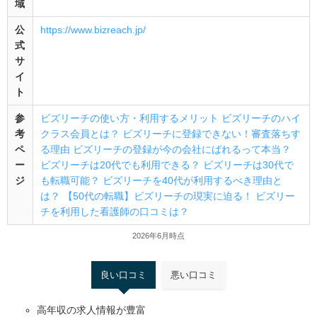
域
公
https://www.bizreach.jp/
式
サ
イ
ト
参
ビズリーチの使い方・利用するメリット
ビズリーチのハイ
考
クラス会員とは？
ビズリーチに登録できない！審査落ちす
ペ
る理由
ビズリーチの登録が今の会社にばれるって本当？
ー
ビズリーチは20代でも利用できる？
ビズリーチは30代で
ジ
も転職可能？
ビズリーチを40代が利用するべき理由と
は？
【50代の転職】ビズリーチの現実に迫る！
ビズリー
チを利用した看護師の口コミは？
2026年6月時点
良い口コミ
悪い口コミ
高年収の求人情報が豊富