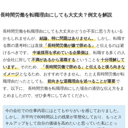
長時間労働を転職理由にしても大丈夫？例文を解説
長時間労働を転職理由にしても大丈夫かどうか不安に思う方もいる
かもしれませんが、
結論、特に問題はありません。
しかし、転職す
る際の選考時には直接
「長時間労働が嫌で辞める」
と伝えるのは避
けるべきです。
中途採用を求めている企業側は
、転職する多くの人
が会社に対して
不満があるから退職する
ということを
十分理解して
います。
そのため、
「長時間労働で辞める」と伝えると後ろ向きな
イメージ
となるため、おすすめできません。 たとえ長時間労働が転
職理由だったとしても、
前向きな退職理由を述べることが重要
で
す。以下に、 長時間労働を転職理由にした場合の適切な伝え方をま
とめましたので、ぜひ参考にしてみてください。
今の会社での仕事内容にはとてもやりがいを感じておりました。
しかし、月平均で80時間以上の残業が常態化しており、もっとス
キルアップをして自分の価値を高めたいと思っていた私にとっ