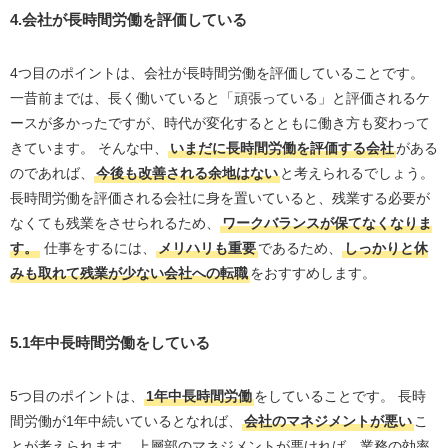
4.会社が長時間労働を評価している
4つ目のポイントは、会社が長時間労働を評価していることです。
一昔前までは、長く働いていると「頑張っている」と評価されるケ
ースが多かったですが、時代が変化するとともに働き方も変わって
きています。 そんな中、
いまだに長時間労働を評価する会社
がある
のであれば、
今後も改善される余地はない
と考えられるでしょう。
長時間労働を評価される会社に身を置いていると、残業する必要が
なくても残業をさせられるため、
ワークバランスが保てなくなりま
す。
仕事をするには、
メリハリも重要
であるため、
しっかりと休
みも取れて残業が少ない会社への転職
をおすすめします。
5.1年中長時間労働をしている
5つ目のポイントは、
1年中長時間労働
をしていることです。 長時
間労働が1年中続いているとなれば、
会社のマネジメントが悪い
こ
とが考えられます。上層部のマネジメントが悪ければ、業務の効率