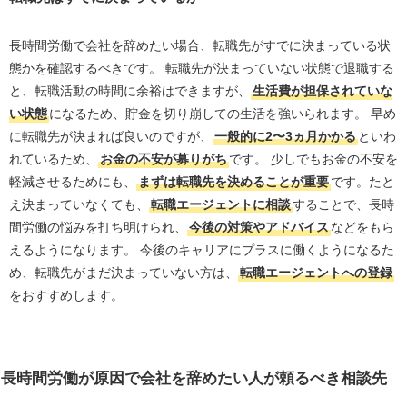
長時間労働で会社を辞めたい場合、転職先がすでに決まっている状
態かを確認するべきです。 転職先が決まっていない状態で退職する
と、転職活動の時間に余裕はできますが、
生活費が担保されていな
い状態
になるため、貯金を切り崩しての生活を強いられます。 早め
に転職先が決まれば良いのですが、
一般的に2〜3ヵ月かかる
といわ
れているため、
お金の不安が募りがち
です。 少しでもお金の不安を
軽減させるためにも、
まずは転職先を決めることが重要
です。たと
え決まっていなくても、
転職エージェントに相談
することで、長時
間労働の悩みを打ち明けられ、
今後の対策やアドバイス
などをもら
えるようになります。 今後のキャリアにプラスに働くようになるた
め、転職先がまだ決まっていない方は、
転職エージェントへの登録
をおすすめします。
長時間労働が原因で会社を辞めたい人が頼るべき相談先