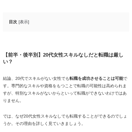
目次
[表示]
【前半・後半別】20代女性スキルなしだと転職は厳し
い？
20代前半ならポテンシャル採用が期待できる
【前半・後半別】
20
代女性スキルなしだと転職は厳し
20代後半でも若手人材と判断される
い？
30代になると転職のハードルは高くなる
結論、20代でスキルがない女性でも
転職を成功させることは可能
で
【20代女性後半でも大丈夫！】転職を成功させるコツを
す。専門的なスキルや資格をもつことで転職の可能性は高められま
紹介
すが、特別なスキルがないからといって転職ができないわけではあ
もっているスキルや強みを洗い出す
りません。
応募先企業の企業研究をおこなう
志望動機や転職理由を明確にする
では、なぜ20代女性スキルなしでも転職することができるのでしょ
キャリアプランを明確にしておく
うか。その理由を詳しく見ていきましょう。
未経験転職に強い転職エージェントを活用する