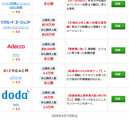
【20～30代向け】
有名大手企業か
マイナビ転職エージェント
非公開
詳細
らベンチャー企業まで幅広い求人
(女性の転職)
を保有.
★
4.8
公開求人数
【圧倒的な求人数と転職支援実
約78万件
詳細
績】
初めての転職なら登録すべき
リクルートエージェント
非公開求人数
エージェント。
★
4.6
約28万件
公開求人数
約8,000件
【事務職に強い】
価値観・ビジョ
詳細
ンに寄り添った転職支援
非公開求人数
アデコ
非公開
★
4.5
公開求人数
【転職者の1/3が年収アップ】
レ
6.4万件
詳細
ジュメ登録してスカウトを待つだ
ビズリーチ
非公開求人数
けで自分の市場価値がわかる。
★
4.3
非公開
公開求人数
【登録者数は業界最大級の約750
28万件
詳細
万人】
実績ノウハウをもとにした
非公開求人数
マンツーマンサポート。
doda
2.4万件
★
4.2
2026年8月7日時点