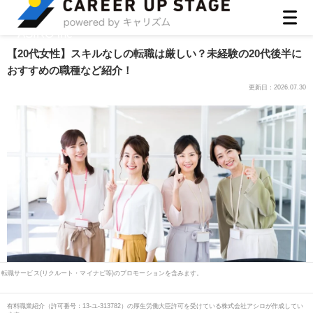
ASIRO inc
【20代女性】スキルなしの転職は厳しい？未経験の20代後半に
おすすめの職種など紹介！
更新日：
2026.07.30
転職サービス(リクルート・マイナビ等)のプロモーションを含みます。
有料職業紹介
（
許可番号：13-ユ-313782
）の厚生労働大臣許可を受けている株式会社アシロが作成してい