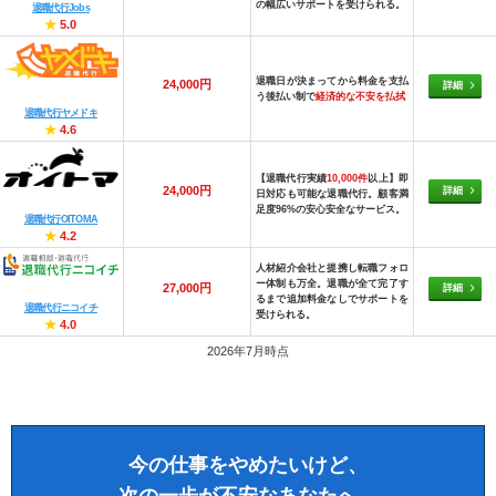
の幅広いサポートを受けられる。
退職代行Jobs
★
5.0
退職日が決まってから料金を支払
24,000円
詳細
う後払い制で
経済的な不安を払拭
退職代行ヤメドキ
★
4.6
【退職代行実績
10,000件
以上】即
24,000円
詳細
日対応も可能な退職代行。顧客満
足度96%の安心安全なサービス。
退職代行OITOMA
★
4.2
人材紹介会社と提携し転職フォロ
ー体制も万全。退職が全て完了す
27,000円
詳細
るまで追加料金なしでサポートを
退職代行ニコイチ
受けられる。
★
4.0
2026年7月時点
今の仕事をやめたいけど、