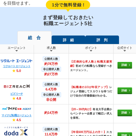
を目指せます。
1分で無料登録！
まず登録しておきたい
転職エージェント5社
総 合
詳 細
評 判
エージェント
求人数
ポイント
公式サイト
公開求人数
【圧倒的な求人数と転職支援実
約78万件
詳細
績】
初めての転職なら登録すべき
リクルートエージェント
非公開求人数
エージェント。
★
5.0
約27万件
公開求人数
【転職者の1/3が年収アップ】
レ
6.4万件
詳細
ジュメ登録してスカウトを待つだ
ビズリーチ
非公開求人数
けで自分の市場価値がわかる。
★
4.8
非公開
【20～30代向け】
有名大手企業か
約14万件
詳細
らベンチャー企業まで幅広い求人
マイナビ転職エージェント
を保有。
★
4.5
公開求人数
【年収600万円以上の方！】
スカ
11.6万件
詳細