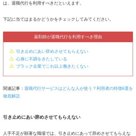
は、退職代行を利用すべきだといえます。
上司や同僚と顔を合わせずに辞められる
自分で言いにくいことを言うストレスがない
下記に当てはまるかどうかをチェックしてみてください。
即日で辞められる
交渉や書類手続きなどのサポートが受けられる
薬剤師が退職代行を利用すべき理由
薬剤師が退職代行を利用するデメリット
引き止めにあい辞めさせてもらえない
転職に影響する可能性がある
心身に不調をきたしている
ブラック企業でこれ以上働きたくない
代行費用がかかる
薬剤師が退職代行を利用して辞める手順
関連記事：
退職代行サービスはどんな人が使う？利用者の特徴6選を
1.利用する業者を決めて申し込む
徹底解説
2.料金を支払う
3.業者に退職意思を伝えてもらう
4.必要書類の提出や貸与品の返却をする
引き止めにあい辞めさせてもらえない
5.書類を受け取り退職する
人手不足が顕著な職場では、引き止めにあって辞めさせてもらえな