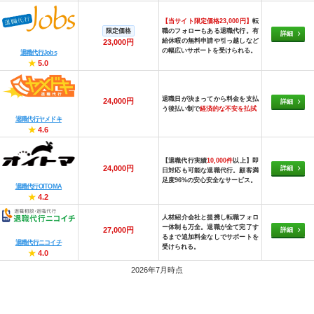
【当サイト限定価格23,000円】
転
限定価格
職のフォローもある退職代行。有
詳細
給休暇の無料申請や引っ越しなど
23,000円
の幅広いサポートを受けられる。
退職代行Jobs
★
5.0
退職日が決まってから料金を支払
24,000円
詳細
う後払い制で
経済的な不安を払拭
退職代行ヤメドキ
★
4.6
【退職代行実績
10,000件
以上】即
24,000円
詳細
日対応も可能な退職代行。顧客満
足度96%の安心安全なサービス。
退職代行OITOMA
★
4.2
人材紹介会社と提携し転職フォロ
ー体制も万全。退職が全て完了す
27,000円
詳細
るまで追加料金なしでサポートを
退職代行ニコイチ
受けられる。
★
4.0
2026年7月時点