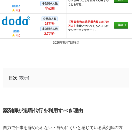
ウトを待つことも自分で応募する
非公開求人数
ことも可能。
doda X
非公開
★
4.2
公開求人数
【登録者数は業界最大級の約750
28万件
詳細
万人】
実績ノウハウをもとにした
非公開求人数
マンツーマンサポート。
doda
2.7万件
★
4.0
2026年8月7日時点
目次
[表示]
薬剤師が退職代行を利用すべき理由
引き止めにあい辞めさせてもらえない
心身に不調をきたしている
薬剤師が退職代行を利用すべき理由
ブラック企業でこれ以上働きたくない
自力で仕事を辞められない・辞めにくいと感じている薬剤師の方
薬剤師が退職代行を利用するメリット