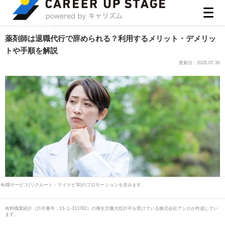
ASIRO inc
薬剤師は退職代行で辞められる？利用するメリット・デメリッ
トや手順を解説
更新日：
2026.07.30
転職サービス(リクルート・マイナビ等)のプロモーションを含みます。
有料職業紹介
（
許可番号：13-ユ-313782
）の厚生労働大臣許可を受けている株式会社アシロが作成してい
ます。