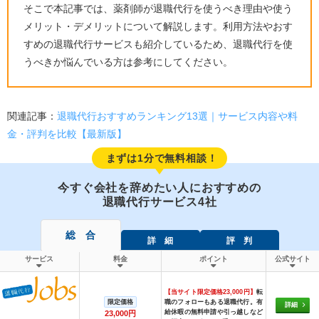
そこで本記事では、薬剤師が退職代行を使うべき理由や使う
メリット・デメリットについて解説します。利用方法やおす
すめの退職代行サービスも紹介しているため、退職代行を使
うべきか悩んでいる方は参考にしてください。
関連記事：
退職代行おすすめランキング13選｜サービス内容や料
金・評判を比較【最新版】
まずは1分で無料相談！
今すぐ会社を辞めたい人におすすめの
退職代行サービス4社
総 合
詳 細
評 判
サービス
料金
ポイント
公式サイト
【当サイト限定価格23,000円】
転
限定価格
職のフォローもある退職代行。有
詳細
給休暇の無料申請や引っ越しなど
23,000円