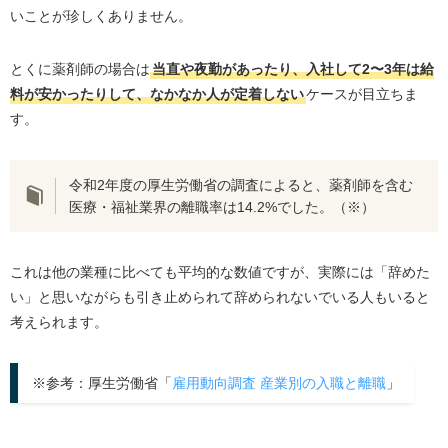
薬剤師におすすめの退職代行サービス2選
いことが珍しくありません。
退職代行Jobs
とくに薬剤師の場合は
当直や夜勤があったり、入社して2〜3年は給
退職代行OITOMA
料が安かったりして、なかなか人が定着しない
ケースが目立ちま
薬剤師が退職代行を利用する際によくある質問
す。
退職代行で本当に退職できる？
薬剤師はどんな退職代行を選べばいい？
令和2年度の厚生労働省の調査によると、薬剤師を含む
会社から連絡がきたらどうする？
医療・福祉業界の離職率は14.2%でした。（※）
まとめ
これは他の業種に比べても平均的な数値ですが、実際には「辞めた
い」と思いながらも引き止められて辞められないでいる人もいると
考えられます。
※参考：厚生労働省「
雇用動向調査 産業別の入職と離職
」