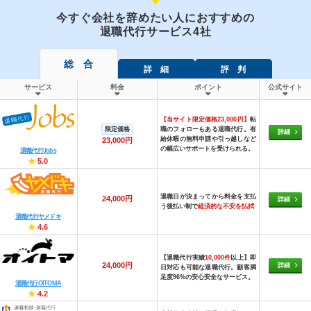
今すぐ会社を辞めたい人におすすめの
退職代行サービス4社
総 合
詳 細
評 判
サービス
料金
ポイント
公式サイト
【当サイト限定価格23,000円】
転
限定価格
職のフォローもある退職代行。有
詳細
給休暇の無料申請や引っ越しなど
23,000円
の幅広いサポートを受けられる。
退職代行Jobs
★
5.0
退職日が決まってから料金を支払
24,000円
詳細
う後払い制で
経済的な不安を払拭
退職代行ヤメドキ
★
4.6
【退職代行実績
10,000件
以上】即
24,000円
詳細
日対応も可能な退職代行。顧客満
足度96%の安心安全なサービス。
退職代行OITOMA
★
4.2