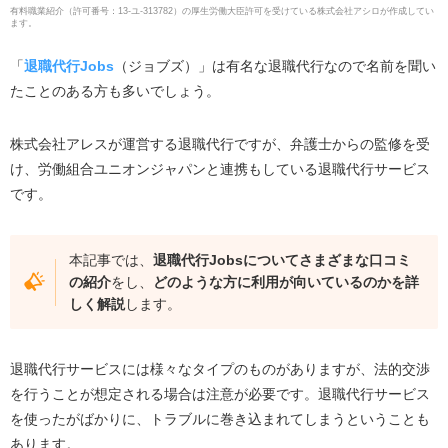
有料職業紹介
（
許可番号：13-ユ-313782
）の厚生労働大臣許可を受けている株式会社アシロが作成してい
ます。
「
退職代行Jobs
（ジョブズ）」は有名な退職代行なので名前を聞い
たことのある方も多いでしょう。
株式会社アレスが運営する退職代行ですが、弁護士からの監修を受
け、労働組合ユニオンジャパンと連携もしている退職代行サービス
です。
本記事では、
退職代行Jobsについてさまざまな口コミ
の紹介
をし、
どのような方に利用が向いているのかを詳
しく解説
します。
退職代行サービスには様々なタイプのものがありますが、法的交渉
を行うことが想定される場合は注意が必要です。退職代行サービス
を使ったがばかりに、トラブルに巻き込まれてしまうということも
あります。