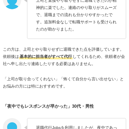
上司と直接やり取りせずに退職できたのが精
退職代行Jobsを利用する際の注意点
神的に楽でした。連絡のやり取りがスムーズ
弁護士監修と弁護士運営の違い｜訴訟を想定してい
で、退職までの流れも分かりやすかったで
る人は要注意
す。追加料金なしで転職サポートも受けられ
料金体系に注意
たのが助かりました。
退職代行Jobsと他の退職代行サービスとの違いを比較
この方は、上司とやり取りせずに退職できた点を評価しています。
【Q&A】退職代行Jobsに関するよくある質問
依頼後は
基本的に担当者がすべて代行
してくれるため、依頼者が会
後任が見つかるまで退職しないでほしいと言われま
社へ申し出たり連絡したりする必要はありません。
す
今月分の給料もちゃんともらえますか？
「上司が取り合ってくれない」「怖くて自分から言い出せない」と
会社から自分に連絡はきませんか？
お悩みの方には特におすすめです。
残業代と休日出勤の分の給料が支払われていません
が取り戻せますか？
「夜中でもレスポンスが早かった」30代・男性
会社を辞めたくてお困りの方は退職代行Jobsに相談しよ
う！
退職代行Jobsを利用しましたが、夜中であっ