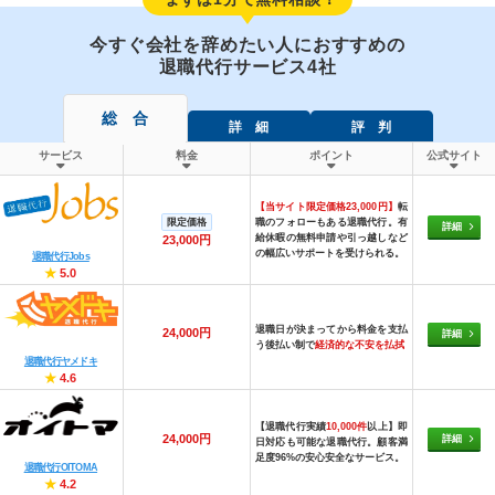
今すぐ会社を辞めたい人におすすめの
退職代行サービス4社
総 合
詳 細
評 判
サービス
料金
ポイント
公式サイト
【当サイト限定価格23,000円】
転
限定価格
職のフォローもある退職代行。有
詳細
給休暇の無料申請や引っ越しなど
23,000円
の幅広いサポートを受けられる。
退職代行Jobs
★
5.0
退職日が決まってから料金を支払
24,000円
詳細
う後払い制で
経済的な不安を払拭
退職代行ヤメドキ
★
4.6
【退職代行実績
10,000件
以上】即
24,000円
詳細
日対応も可能な退職代行。顧客満
足度96%の安心安全なサービス。
退職代行OITOMA
★
4.2