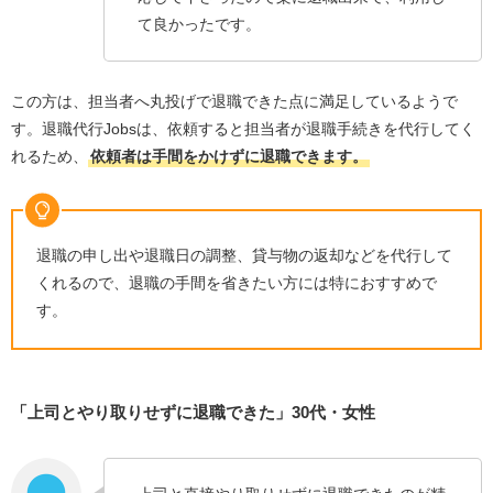
退職代行Jobsのサービス情報や特徴
て良かったです。
24時間365日いつでも即日退職が可能
弁護士監修×労働組合連携のため、有給交渉などを行
うことができる
この方は、担当者へ丸投げで退職できた点に満足しているようで
退職前後のフォローが充実している
す。退職代行Jobsは、依頼すると担当者が退職手続きを代行してく
れるため、
依頼者は手間をかけずに退職できます。
退職代行Jobsはこんな人におすすめ！
「明日、いや今日中にでも退職したい！」という人
未消化の有給休暇が残ってしまっている人
退職の申し出や退職日の調整、貸与物の返却などを代行して
転職活動までテンポよく行いたい人
くれるので、退職の手間を省きたい方には特におすすめで
す。
退職代行Jobsを利用して実際に退職するまでの流れ
ステップ１：Jobsに連絡して退職代行を依頼する
ステップ２：退職の日取りなどを相談して決める
「上司とやり取りせずに退職できた」30代・女性
ステップ３：退職の手続きと備品返却
ステップ４：退職完了