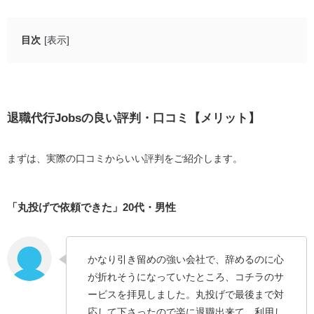
目次
[表示]
退職代行Jobsの良い評判・口コミ【メリット】
「丸投げで依頼できた」20代・男性
「上司とやり取りせずに退職できた」30代・女性
退職代行Jobsの良い評判・口コミ【メリット】
「夜中でもレスポンスが早かった」30代・男性
「依頼した翌日には退職できた」30代・男性
まずは、実際の口コミからいい評判をご紹介します。
「有給休暇を取得できた」30代・女性
「丸投げで依頼できた」20代・男性
退職代行Jobsの悪い評判・口コミ【デメリット】
「退職後に上司から連絡があった」30代・男性
「法律トラブルには対応できない」30代・女性
かなり引き留めの強い会社で、辞めるのに心
「思っていたよりも退職までに時間がかかった」40
が折れそうになっていたところ、コチラのサ
代・女性
ービスを拝見しました。丸投げで最後まで対
応して下さったので楽に退職出来て、利用し