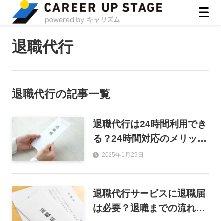
ASIRO inc
退職代行
退職代行
の記事一覧
退職代行は24時間利用でき
る？24時間対応のメリット
やデメリットを徹底解説！
2025年1月29日
退職代行サービスに退職届
は必要？退職までの流れや