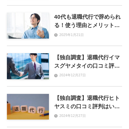
40代も退職代行で辞められ
る！使う理由とメリット・
デメリットを解説
2025年1月21日
【独自調査】退職代行イマ
スグヤメタイの口コミ評判
はどう？メリット・デメリ
2024年12月27日
ットを解説
【独自調査】退職代行ヒト
ヤスミの口コミ評判はい
い？メリット・デメリット
2024年12月27日
を解説