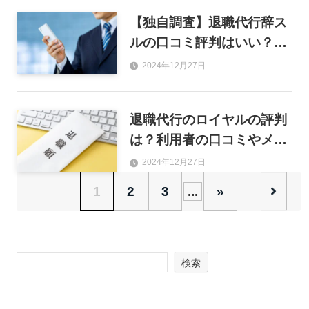
【独自調査】退職代行辞ス
ルの口コミ評判はいい？メ
リット・デメリットやおす
2024年12月27日
すめな人を解説
退職代行のロイヤルの評判
は？利用者の口コミやメリ
ット・デメリットを調査
2024年12月27日
1
2
3
...
»
検索