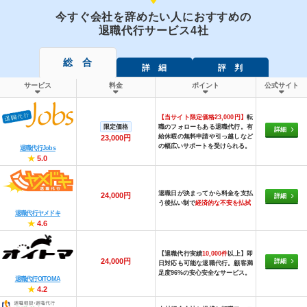
今すぐ会社を辞めたい人におすすめの
退職代行サービス4社
総 合
詳 細
評 判
サービス
料金
ポイント
公式サイト
【当サイト限定価格23,000円】
転
限定価格
職のフォローもある退職代行。有
詳細
給休暇の無料申請や引っ越しなど
23,000円
の幅広いサポートを受けられる。
退職代行Jobs
★
5.0
退職日が決まってから料金を支払
24,000円
詳細
う後払い制で
経済的な不安を払拭
退職代行ヤメドキ
★
4.6
【退職代行実績
10,000件
以上】即
24,000円
詳細
日対応も可能な退職代行。顧客満
足度96%の安心安全なサービス。
退職代行OITOMA
★
4.2