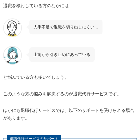
引き止めにあっている人
退職を検討している方のなかには
ブラック企業で働いている人
退職代行サービスの利用者に多い職種
人手不足で退職を切り出しにくい...
退職代行サービスを利用する3つのメリット
職場の人と会うことなく退職できる
上司から引き止めにあっている
依頼当日から会社に行かなくて済む
退職への心理的ハードルが下がる
と悩んでいる方も多いでしょう。
退職代行サービスを利用する3つのデメリット
お金がかかる
このような方の悩みを解決するのが退職代行サービスです。
業者によって質にバラつきがある
職場の人との関係が切れる可能性がある
ほかにも退職代行サービスでは、以下のサポートを受けられる場合
があります。
退職代行サービスを実際に利用した方の体験談
退職代行サービスの選び方
退職代行サービスのサポート