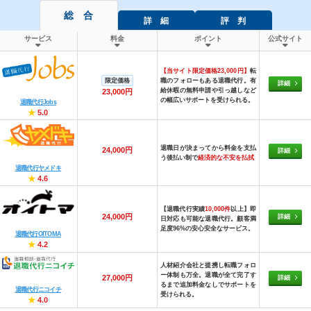
総 合
詳 細
評 判
サービス
料金
ポイント
公式サイト
【当サイト限定価格23,000円】
転
限定価格
職のフォローもある退職代行。有
詳細
給休暇の無料申請や引っ越しなど
23,000円
の幅広いサポートを受けられる。
退職代行Jobs
★
5.0
退職日が決まってから料金を支払
24,000円
詳細
う後払い制で
経済的な不安を払拭
退職代行ヤメドキ
★
4.6
【退職代行実績
10,000件
以上】即
24,000円
詳細
日対応も可能な退職代行。顧客満
足度96%の安心安全なサービス。
退職代行OITOMA
★
4.2
人材紹介会社と提携し転職フォロ
ー体制も万全。退職が全て完了す
27,000円
詳細
るまで追加料金なしでサポートを
退職代行ニコイチ
受けられる。
★
4.0