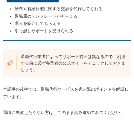
料金で選ぶ
給料や有給休暇に関する交渉を代行してくれる
運営元で選ぶ
退職届のテンプレートがもらえる
口コミで選ぶ
求人を紹介してもらえる
引っ越しサポートを受けられる
おすすめの退職代行サービス2選
退職代行Jobs
退職代行OITOMA
退職代行業者によってサポート範囲は異なるので、利用
する前に必ず各業者の公式サイトをチェックしておきま
退職代行の利用を検討している方によくある質問
しょう。
まとめ
本記事の後半では、退職代行サービスを選ぶ際のポイントを解説し
ています。
退職に失敗したくない方は、このまま読み進めてみてください。