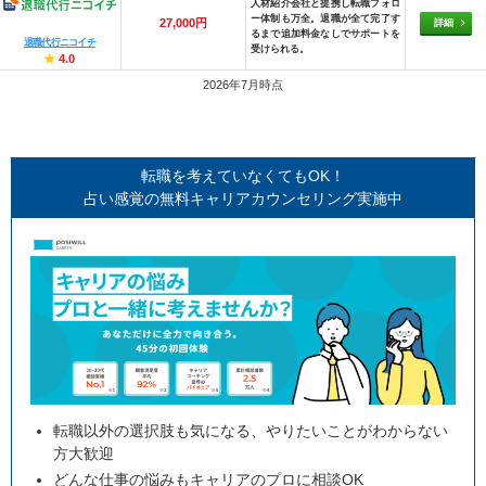
人材紹介会社と提携し転職フォロ
ー体制も万全。退職が全て完了す
27,000円
詳細
るまで追加料金なしでサポートを
退職代行ニコイチ
受けられる。
★
4.0
2026年7月時点
転職を考えていなくてもOK！
占い感覚の無料キャリアカウンセリング実施中
転職以外の選択肢も気になる、やりたいことがわからない
方大歓迎
どんな仕事の悩みもキャリアのプロに相談OK