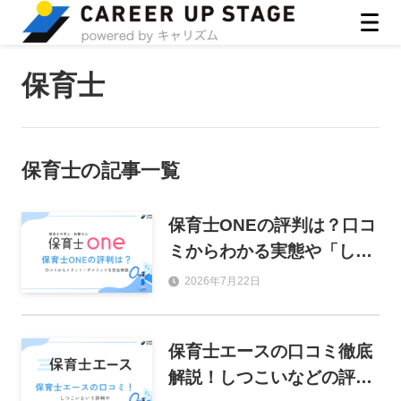
ASIRO inc
保育士
保育士
の記事一覧
保育士ONEの評判は？口コ
ミからわかる実態や「しつ
こい」噂の真相を徹底解説
2026年7月22日
保育士エースの口コミ徹底
解説！しつこいなどの評判