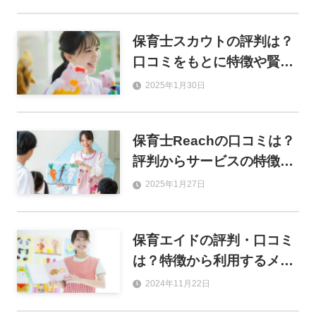
方も徹底比較
保育士スカウトの評判は？
口コミをもとに特徴や賢い
使い方を解説
2025年1月30日
保育士Reachの口コミは？
評判からサービスの特徴を
解説！
2025年1月27日
保育エイドの評判・口コミ
は？特徴から利用するメリ
ットまでを紹介
2024年11月22日