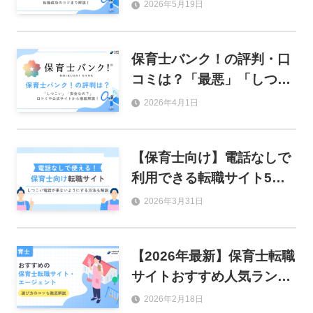
やおすすめの人を解説
2026年5月19日
保育士バンク！の評判・口
コミは？「最悪」「しつこ
い」と言われる理由を徹底
2026年4月1日
解説！
【保育士向け】電話なしで
利用できる転職サイト5
選！連絡がしつこい場合の
2026年3月31日
対処法も徹底解説
【2026年最新】保育士転職
サイトおすすめ人気ランキ
ング24選！失敗しない選び
2026年2月18日