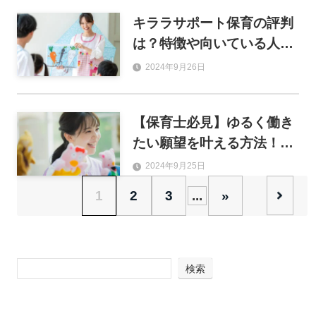
キララサポート保育の評判
は？特徴や向いている人も
紹介！
2024年9月26日
【保育士必見】ゆるく働き
たい願望を叶える方法！お
すすめの職種・職場7選を
2024年9月25日
解説！
1
2
3
...
»
検索