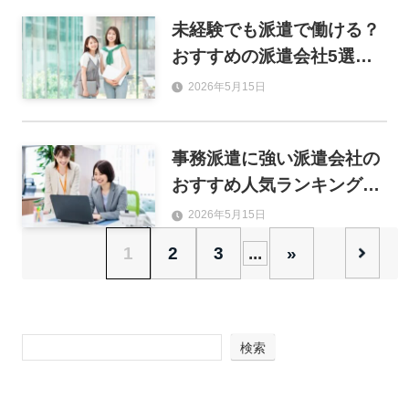
未経験でも派遣で働ける？
おすすめの派遣会社5選と
失敗しない選び方を解説
2026年5月15日
事務派遣に強い派遣会社の
おすすめ人気ランキング15
選！求人数・研修・福利厚
2026年5月15日
生で徹底比較
1
2
3
...
»
検索