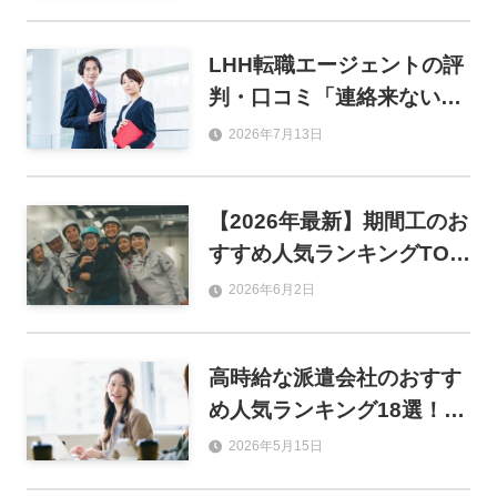
製造別に徹底比較
LHH転職エージェントの評
判・口コミ「連絡来ない」
は本当？年収アップの実情
2026年7月13日
まで徹底調査！
【2026年最新】期間工のお
すすめ人気ランキングTOP
8！目的別の選び方から優
2026年6月2日
良求人サイトまで徹底解説
高時給な派遣会社のおすす
め人気ランキング18選！職
種別の平均時給と失敗しな
2026年5月15日
い選び方