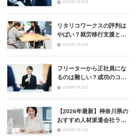
利用するメリットや登録の
2026年7月16日
流れも解説
リタリコワークスの評判は
やばい？就労移行支援とし
ての強みと就職実績を解説
2026年7月16日
フリーターから正社員にな
るのは難しい？成功のコツ
とおすすめ職種を解説
2026年7月15日
【2026年最新】神奈川県の
おすすめ人材派遣会社ラン
キング46選！単発・事務・
2026年7月15日