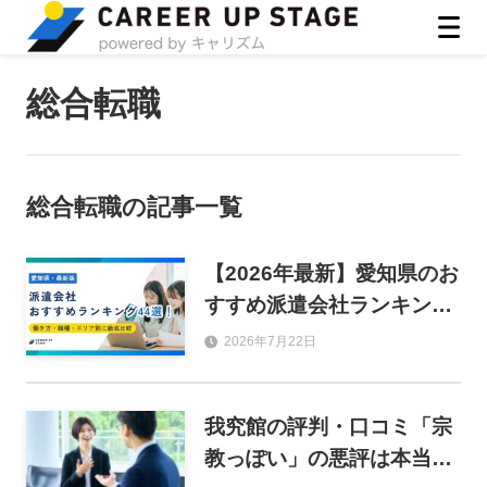
ASIRO inc
総合転職
総合転職
の記事一覧
【2026年最新】愛知県のお
すすめ派遣会社ランキング
44選！働き方・職種・エリ
2026年7月22日
ア別に徹底比較
我究館の評判・口コミ「宗
教っぽい」の悪評は本当？