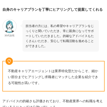
なぜ不動産業界への転職を希望するのか明確にして
おく
自身のキャリアプランを丁寧にヒアリングして提案してくれる
不動産キャリアエージェントを使う流れ
1.会員登録
担当者の方には、私の希望やキャリアプランをじ
2.個別面談で希望条件をヒアリング
っくりと聞いていただき、常に親身になってサポ
ートしていただきました。的確なアドバイスもた
30代女性
3.求人紹介
くさんいただき、安心して転職活動を進めること
4.気になる企業へ応募
ができました。
5.選考
6.内定・入社
評判を見て「自分に合わないかも」と思ったら？他にも
不動産キャリアエージェントは業界特化型だからこそ、細か
不動産転職でおすすめのエージェントをチェックしよう
い部分までヒアリングし求職者にマッチした企業を紹介でき
る可能性が高いです。
不動産キャリアエージェントを使う際によくある質問
利用料は発生する？
具体的にどのような職種の求人が掲載されている？
アドバイスの的確さも評価されており、不動産業界への転職を考え
不動産関係の資格がなくても利用できる？