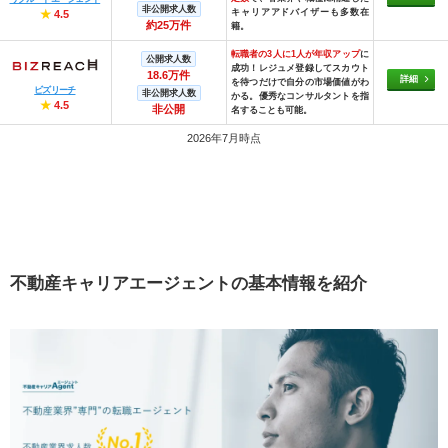
非公開求人数
キャリアアドバイザーも多数在
★
4.5
約25万件
籍。
転職者の3人に1人が年収アップ
に
公開求人数
成功！レジュメ登録してスカウト
18.6万件
詳細
を待つだけで自分の市場価値がわ
ビズリーチ
非公開求人数
かる。優秀なコンサルタントを指
★
4.5
非公開
名することも可能。
2026年7月時点
不動産キャリアエージェントの基本情報を紹介