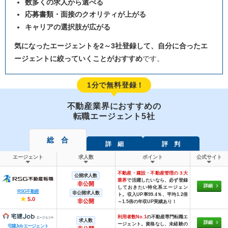
数多くの求人から選べる
応募書類・面接のクオリティが上がる
キャリアの選択肢が広がる
気になったエージェントを2～3社登録して、自分に合ったエ
ージェントに絞っていくことがおすすめ
です。
1分で無料登録！
不動産業界におすすめの
転職エージェント5社
総 合
詳 細
評 判
エージェント
求人数
ポイント
公式サイト
不動産・建設・不動産管理の３大
公開求人数
業界
で活躍したいなら、必ず登録
非公開
詳細
しておきたい特化系エージェン
RSG不動産
非公開求人数
ト。収入UP率99.4％、平均1.2倍
★
5.0
非公開
～1.5倍の年収UP実績あり！
利用者数No.1
の不動産専門転職エ
求人数
詳細
ージェント。資格なし、未経験の
宅建Jobエージェント