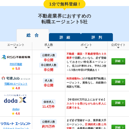
1分で無料登録！
不動産業界におすすめの
転職エージェント5社
総 合
詳 細
評 判
エージェント
求人数
ポイント
公式サイト
不動産・建設・不動産管理の３大
公開求人数
業界
で活躍したいなら、必ず登録
非公開
詳細
しておきたい特化系エージェン
RSG不動産
非公開求人数
ト。収入UP率99.4％、平均1.2倍
★
5.0
非公開
～1.5倍の年収UP実績あり！
利用者数No.1
の不動産専門転職エ
求人数
詳細
ージェント。資格なし、未経験の
宅建Jobエージェント
非公開
相談も可能。
★
4.8
【年収600万円以上におすすめ】
保有求人
詳細
スカウトを受けながら自ら求人に
11.4万件
応募できる。
dodax
★
4.6
まず必ず登録すべき、業界最大手
公開求人数
エージェント。
圧倒的求人数と内
約75万件
詳細
定数
で、各業界や職種に精通した
リクルートエージェント