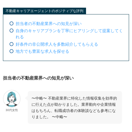
不動産キャリアエージェントのネガティブな評判
不動産キャリアエージェントのポジティブな評判
スカウトの条件が希望に見合っていない
担当者の不動産業界への知見が深い
不動産キャリアエージェントの基本情報を紹介
自身のキャリアプランを丁寧にヒアリングして提案してく
れる
不動産キャリアエージェントを使うメリット
好条件の非公開求人を多数紹介してもらえる
「不動産業界特化」としては最大級の約3万件前後の
地方でも豊富な求人を探せる
求人をチェックできる
紹介求人の平均年収が高い
非公開求人や隠れた優良企業を紹介してもらえる
担当者の不動産業界への知見が深い
充実した検索条件で求人を絞れる
確度の高いスカウトメールが届く
〜中略〜 不動産業界に特化した情報収集を効率的
不動産への転職サポート経験が豊富なエージェント
に行えた点が助かりました。業界動向や企業情報
から的確なアドバイスをもらえる
はもちろん、転職成功者の体験談なども参考にな
30代女性
りました。 〜中略〜
不動産キャリアエージェントは「大手サービスより口コ
ミが少ない」という点に注意しよう