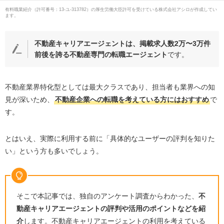
有料職業紹介
（
許可番号：13-ユ-313782
）の厚生労働大臣許可を受けている株式会社アシロが作成してい
ます。
不動産キャリアエージェントは、掲載求人数2万〜3万件
前後を誇る不動産専門の転職エージェント
です。
不動産業界特化型としては最大クラスであり、担当者も業界への知
見が深いため、
不動産企業への転職を考えている方にはおすすめ
で
す。
とはいえ、実際に利用する前に「具体的なユーザーの評判を知りた
い」という方も多いでしょう。
そこで本記事では、独自のアンケート調査からわかった、
不
動産キャリアエージェントの評判や活用のポイントなどを紹
介
します。不動産キャリアエージェントの利用を考えている