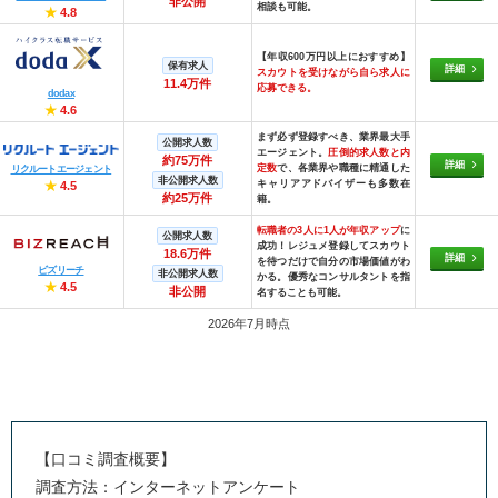
非公開
相談も可能。
★
4.8
【年収600万円以上におすすめ】
保有求人
詳細
スカウトを受けながら自ら求人に
11.4万件
応募できる。
dodax
★
4.6
まず必ず登録すべき、業界最大手
公開求人数
エージェント。
圧倒的求人数と内
約75万件
詳細
定数
で、各業界や職種に精通した
リクルートエージェント
非公開求人数
キャリアアドバイザーも多数在
★
4.5
約25万件
籍。
転職者の3人に1人が年収アップ
に
公開求人数
成功！レジュメ登録してスカウト
18.6万件
詳細
を待つだけで自分の市場価値がわ
ビズリーチ
非公開求人数
かる。優秀なコンサルタントを指
★
4.5
非公開
名することも可能。
2026年7月時点
【口コミ調査概要】
調査方法：インターネットアンケート