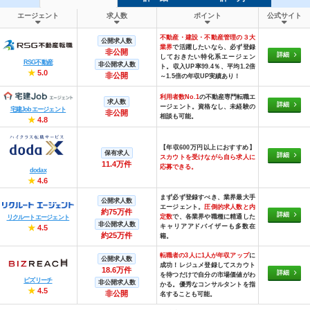
エージェント
求人数
ポイント
公式サイト
不動産・建設・不動産管理の３大
公開求人数
業界
で活躍したいなら、必ず登録
非公開
詳細
しておきたい特化系エージェン
RSG不動産
非公開求人数
ト。収入UP率99.4％、平均1.2倍
★
5.0
非公開
～1.5倍の年収UP実績あり！
利用者数No.1
の不動産専門転職エ
求人数
詳細
ージェント。資格なし、未経験の
宅建Jobエージェント
非公開
相談も可能。
★
4.8
【年収600万円以上におすすめ】
保有求人
詳細
スカウトを受けながら自ら求人に
11.4万件
応募できる。
dodax
★
4.6
まず必ず登録すべき、業界最大手
公開求人数
エージェント。
圧倒的求人数と内
約75万件
詳細
定数
で、各業界や職種に精通した
リクルートエージェント
非公開求人数
キャリアアドバイザーも多数在
★
4.5
約25万件
籍。
転職者の3人に1人が年収アップ
に
公開求人数
成功！レジュメ登録してスカウト
18.6万件
詳細
を待つだけで自分の市場価値がわ
ビズリーチ
非公開求人数
かる。優秀なコンサルタントを指
★
4.5
非公開
名することも可能。