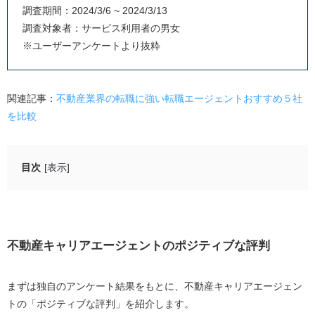
調査期間：2024/3/6 ~ 2024/3/13
調査対象者：サービス利用者の男女
※ユーザーアンケートより抜粋
関連記事：
不動産業界の転職に強い転職エージェントおすすめ５社
を比較
目次
[表示]
不動産キャリアエージェントのポジティブな評判
担当者の不動産業界への知見が深い
自身のキャリアプランを丁寧にヒアリングして提案
不動産キャリアエージェントのポジティブな評判
してくれる
好条件の非公開求人を多数紹介してもらえる
まずは独自のアンケート結果をもとに、不動産キャリアエージェン
地方でも豊富な求人を探せる
トの「ポジティブな評判」を紹介します。