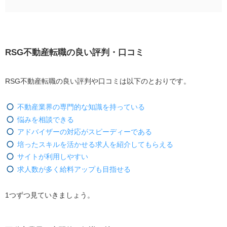
RSG不動産転職の良い評判・口コミ
不動産業界の専門的な知識を持っている
転職の悩みを相談できる
RSG不動産転職の良い評判・口コミ
アドバイザーの対応がスピーディーである
培ったスキルを活かせる求人を紹介してもらえる
RSG不動産転職の良い評判や口コミは以下のとおりです。
サイトが利用しやすい
不動産業界の専門的な知識を持っている
求人数が多く給料アップも目指せる
悩みを相談できる
アドバイザーの対応がスピーディーである
RSG不動産転職の悪い評判・口コミ
培ったスキルを活かせる求人を紹介してもらえる
求人の地域に偏りがある
サイトが利用しやすい
連絡回数が多く、夜にかかってくることもある
求人数が多く給料アップも目指せる
気になる求人の問い合わせをしても返答がないこと
がある
1つずつ見ていきましょう。
RSG不動産転職の5つの特徴
不動産業界に精通したキャリアコンサルタントに対