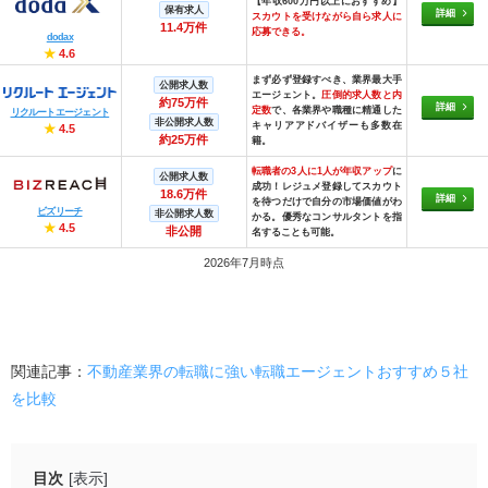
【年収600万円以上におすすめ】
保有求人
詳細
スカウトを受けながら自ら求人に
11.4万件
応募できる。
dodax
★
4.6
まず必ず登録すべき、業界最大手
公開求人数
エージェント。
圧倒的求人数と内
約75万件
詳細
定数
で、各業界や職種に精通した
リクルートエージェント
非公開求人数
キャリアアドバイザーも多数在
★
4.5
約25万件
籍。
転職者の3人に1人が年収アップ
に
公開求人数
成功！レジュメ登録してスカウト
18.6万件
詳細
を待つだけで自分の市場価値がわ
ビズリーチ
非公開求人数
かる。優秀なコンサルタントを指
★
4.5
非公開
名することも可能。
2026年7月時点
関連記事：
不動産業界の転職に強い転職エージェントおすすめ５社
を比較
目次
[表示]