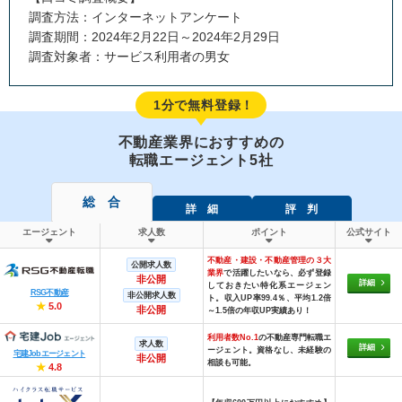
調査方法：インターネットアンケート
調査期間：2024年2月22日～2024年2月29日
調査対象者：サービス利用者の男女
1分で無料登録！
不動産業界におすすめの
転職エージェント5社
総 合
詳 細
評 判
エージェント
求人数
ポイント
公式サイト
不動産・建設・不動産管理の３大
公開求人数
業界
で活躍したいなら、必ず登録
非公開
詳細
しておきたい特化系エージェン
RSG不動産
非公開求人数
ト。収入UP率99.4％、平均1.2倍
★
5.0
非公開
～1.5倍の年収UP実績あり！
利用者数No.1
の不動産専門転職エ
求人数
詳細
ージェント。資格なし、未経験の
宅建Jobエージェント
非公開
相談も可能。
★
4.8