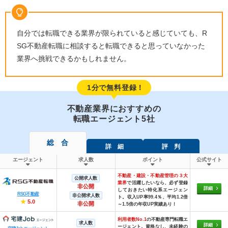
自分では転職できる業界が限られていると感じていても、
R
SG
不動産転職に相談すると転職できると思っていなかった
業界へ挑戦できるかもしれません。
1分で無料登録！
不動産業界におすすめの
転職エージェント5社
総 合
詳 細
評 判
エージェント
求人数
ポイント
公式サイト
不動産・建設・不動産管理の３大
公開求人数
業界
で活躍したいなら、必ず登録
非公開
詳細
しておきたい特化系エージェン
RSG不動産
非公開求人数
ト。収入UP率99.4％、平均1.2倍
★
5.0
非公開
～1.5倍の年収UP実績あり！
利用者数No.1
の不動産専門転職エ
求人数
詳細
ージェント。資格なし、未経験の