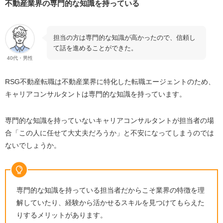
不動産業界の専門的な知識を持っている
応してもらえる
月収・年収アップを目指せる
担当の方は専門的な知識が高かったので、信頼し
転職サポートが充実している
て話を進めることができた。
求人数が多い
40代・男性
培ったスキルから働く業種の視野を広げられる
RSG不動産転職は不動産業界に特化した転職エージェントのため、
RSG不動産転職の利用が向いている方
キャリアコンサルタントは専門的な知識を持っています。
高年収で働きたい
専門的な知識を持っていないキャリアコンサルタントが担当者の場
自分のスキルに自信がない
合「この人に任せて大丈夫だろうか」と不安になってしまうのでは
キャリアアップを目指している
ないでしょうか。
平日に時間を作ることが難しい
仕事が忙しく自分で情報収集できない
RSG不動産転職の利用方法
専門的な知識を持っている担当者だからこそ業界の特徴を理
解していたり、経験から活かせるスキルを見つけてもらえた
無料の転職サポートに必要事項を入力して登録
りするメリットがあります。
カウンセリング