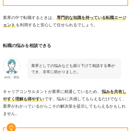
求人の紹介・応募
面接
業界の中で転職するときは、
専門的な知識を持っている転職エージ
ェント
を利用すると安心して任せられるでしょう。
内定
RSG不動産転職を利用するときの3つの注意点
転職の悩みを相談できる
地域によっては求人が少ない
不動産業界以外の求人は少ない
ゆっくり転職を検討している方にはおすすめできな
業界としての悩みなども掘り下げて相談する事が
い
でき、非常に助かりました。
40代・男性
RSG不動産転職を利用するときのポイント
キャリアコンサルタントが業界に精通しているため、
悩みを共有し
働きたい職種を決めておく
やすく理解も得やすい
です。悩みに共感してもらえるだけでなく、
自分の中で条件を決める
業界がわかっているからこその解決策を提示してもらえるかもしれ
キャリアコンサルタントからの連絡には早く対応す
ません。
る
RSG不動産と併用したい転職エージェント