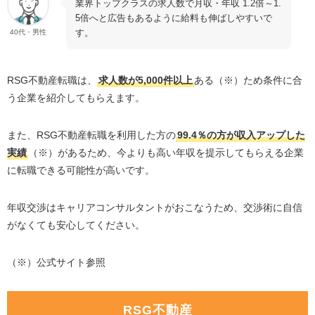
業界トップクラスの求人数で月収・年収
1.2
倍～
1.
5
倍へと広告もあるように給料も伸ばしやすいで
す。
40代・男性
RSG不動産転職は、
求人数が
5,000
件以上
ある（※）ため条件に合
う企業を紹介してもらえます。
また、
RSG
不動産転職を利用した方の
99.4
％の方が収入アップした
実績
（※）があるため、今よりも高い年収を提示してもらえる企業
に転職できる可能性が高いです。
年収交渉はキャリアコンサルタントがおこなうため、交渉術に自信
がなくても安心してください。
（※）公式サイト参照
RSG不動産