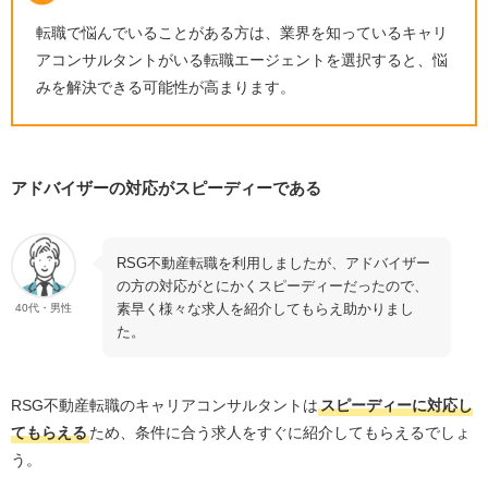
宅建Jobエージェント
転職で悩んでいることがある方は、業界を知っているキャリ
doda X
アコンサルタントがいる転職エージェントを選択すると、悩
みを解決できる可能性が高まります。
リクルートエージェント
ビズリーチ
RSG不動産転職の口コミや利用するときによくある質問
アドバイザーの対応がスピーディーである
RSG不動産転職は利用にお金がかかる？
RSG不動産を利用するなら必ず転職しないといけな
い？
RSG不動産転職を利用しましたが、アドバイザー
の方の対応がとにかくスピーディーだったので、
不動産に関係する資格を持っていないけど大丈夫？
素早く様々な求人を紹介してもらえ助かりまし
40代・男性
不動産業界の経験はないけど転職できる？
た。
RSG不動産転職を利用して内定が出たら必ず入社す
る必要がある？
RSG不動産転職のキャリアコンサルタントは
スピーディーに対応し
RSG不動産転職の評判を知ったうえで転職活動を進めよ
てもらえる
ため、条件に合う求人をすぐに紹介してもらえるでしょ
う
う。