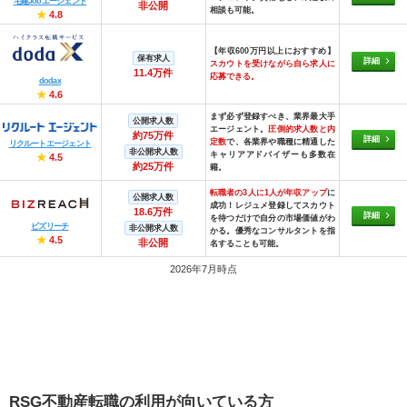
宅建Jobエージェント
非公開
相談も可能。
★
4.8
【年収600万円以上におすすめ】
保有求人
詳細
スカウトを受けながら自ら求人に
11.4万件
応募できる。
dodax
★
4.6
まず必ず登録すべき、業界最大手
公開求人数
エージェント。
圧倒的求人数と内
約75万件
詳細
定数
で、各業界や職種に精通した
リクルートエージェント
非公開求人数
キャリアアドバイザーも多数在
★
4.5
約25万件
籍。
転職者の3人に1人が年収アップ
に
公開求人数
成功！レジュメ登録してスカウト
18.6万件
詳細
を待つだけで自分の市場価値がわ
ビズリーチ
非公開求人数
かる。優秀なコンサルタントを指
★
4.5
非公開
名することも可能。
2026年7月時点
RSG不動産転職の利用が向いている方