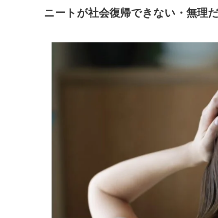
ニート期間が長いから
ニートが社会復帰できない・無理
心身の健康に不安があるから
社会復帰できない？無理？ニートから社会復
ハローワークを利用する
アルバイトや派遣社員として働く
自分の強みを把握する
就職エージェントを活用する
ニートから社会復帰できない人の特徴
行動力がない人
失敗するのが怖い人
こだわりが強くプライドが高い人
考え方がネガティブな人
過去を引きずっている人