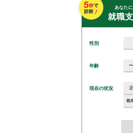
あなたに
就職
性別
〜
年齢
現在の状況
既卒