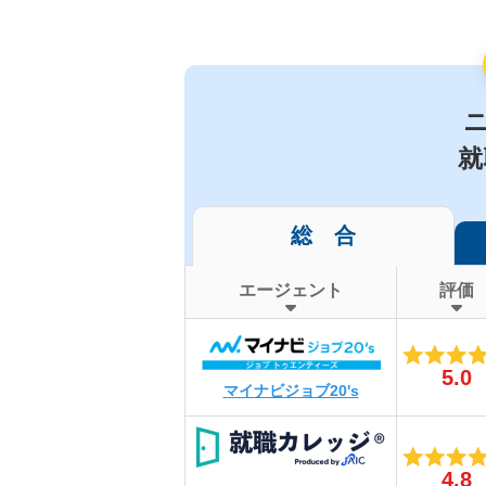
就
総 合
エージェント
評価
5.0
マイナビジョブ20's
4.8