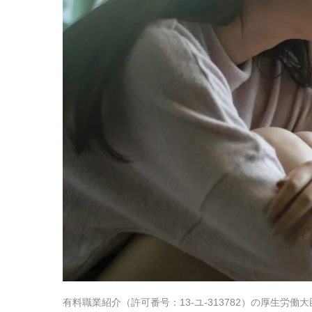
有料職業紹介
（
許可番号：13-ユ-313782
）の厚生労働大