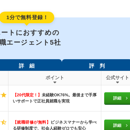
1分で無料登録！
ニートにおすすめの
職エージェント5社
詳 細
評 判
ポイント
公式サイト
【20代限定！】
未経験OK76%。最後まで手厚
詳細
いサポートで正社員就職を実現
【就職研修が無料】
ビジネスマナーから学べ
詳細
る研修制度で、社会人経験ゼロでも安心