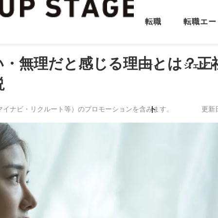
転職
転職エー
い・無理だと感じる理由とは？正
サイ
ジェント
説
マイナビ・リクルート等）のプロモーションを含みます。
ト
更新