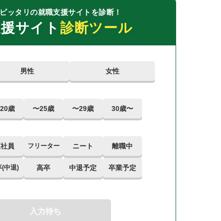
ピッタリの就職支援サイトを診断！
支援サイト
診断ツール
男性
女性
20歳
〜25歳
〜29歳
30歳〜
正社員
フリーター
ニート
離職中
(中退)
高卒
中退予定
卒業予定
入力待ち