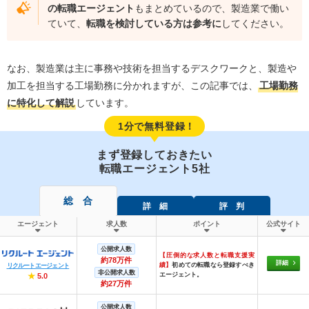
の転職エージェント
もまとめているので、製造業で働い
ていて、
転職を検討している方は参考に
してください。
なお、製造業は主に事務や技術を担当するデスクワークと、製造や
加工を担当する工場勤務に分かれますが、この記事では、
工場勤務
に特化して解説
しています。
1分で無料登録！
まず登録しておきたい
転職エージェント5社
総 合
詳 細
評 判
エージェント
求人数
ポイント
公式サイト
公開求人数
【圧倒的な求人数と転職支援実
約78万件
詳細
績】
初めての転職なら登録すべき
リクルートエージェント
非公開求人数
エージェント。
★
5.0
約27万件
公開求人数