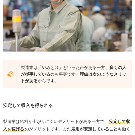
製造業は「やめとけ」といった声がある一方、
多くの人
が従事している
のも事実です。
理由は次のようなメリッ
トがある
からです。
安定して収入を得られる
製造業は給料が上がりにくいデメリットがある一方で、
安定して収
入を稼げる
のがメリットです。また
雇用が安定していること
も働く