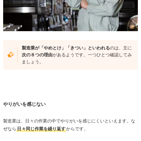
安定して収入を得られる
未経験からでも働ける
頑張りでキャリアアップを目指せる
福利厚生が充実している
製造業が「やめとけ」「きつい」といわれる
のは、主に
製造業で働くのに向いている方の特徴
次の８つの理由
があるようです。一つひとつ確認してみ
未経験から稼ぎたい方
ましょう。
人との関わりが苦手な方
コツコツとした作業が得意な方
体力に自信がある方
こんな製造業会社はやめとけ？将来性のない会社とは
やりがいを感じない
設備投資をしない
生産管理システムがない
製造業は、日々の作業の中でやりがいを感じにくいといえます。な
ぜなら
日々同じ作業を繰り返す
からです。
新しい技術に否定的
ペーパーレス化が進んでいない