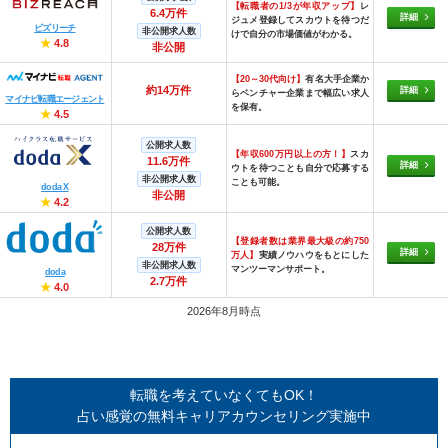
【転職者の1/3が年収アップ】
レ
6.4万件
詳細
ジュメ登録してスカウトを待つだ
ビズリーチ
非公開求人数
けで自分の市場価値がわかる。
★
4.8
非公開
【20～30代向け】
有名大手企業か
約14万件
詳細
らベンチャー企業まで幅広い求人
マイナビ転職エージェント
を保有。
★
4.5
公開求人数
【年収600万円以上の方！】
スカ
11.6万件
詳細
ウトを待つことも自分で応募する
非公開求人数
ことも可能。
doda X
非公開
★
4.2
公開求人数
【登録者数は業界最大級の約750
28万件
詳細
万人】
実績ノウハウをもとにした
非公開求人数
マンツーマンサポート。
doda
2.7万件
★
4.0
2026年8月時点
転職を考えていなくてもOK！
占い感覚の無料キャリアカウンセリング実施中