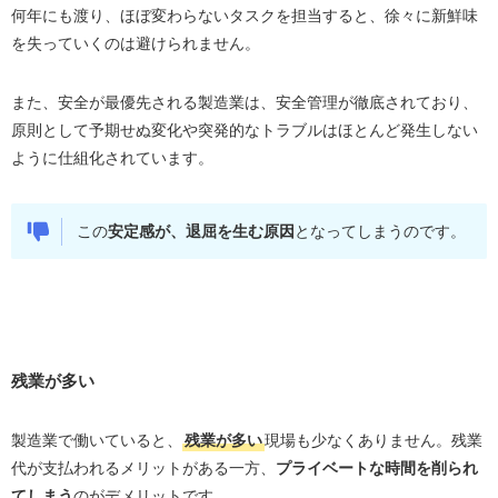
何年にも渡り、ほぼ変わらないタスクを担当すると、徐々に新鮮味
製造業を「やめたい」と感じたら｜転職におすすめの業
を失っていくのは避けられません。
種
営業職
また、安全が最優先される製造業は、安全管理が徹底されており、
原則として予期せぬ変化や突発的なトラブルはほとんど発生しない
システムエンジニア
ように仕組化されています。
事務職
サービス業
この
安定感が、退屈を生む原因
となってしまうのです。
製造業で働いている方におすすめの転職エージェント
リクルートエージェント
マイナビ転職エージェント
ビズリーチ
残業が多い
まとめ
製造業で働いていると、
残業が多い
現場も少なくありません。残業
代が支払われるメリットがある一方、
プライベートな時間を削られ
てしまう
のがデメリットです。