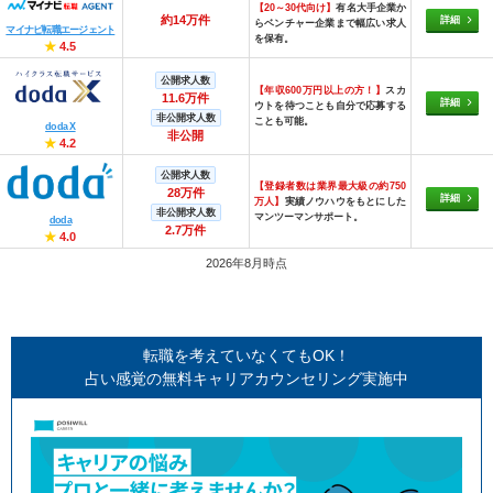
【20～30代向け】
有名大手企業か
約14万件
詳細
らベンチャー企業まで幅広い求人
マイナビ転職エージェント
を保有。
★
4.5
公開求人数
【年収600万円以上の方！】
スカ
11.6万件
詳細
ウトを待つことも自分で応募する
非公開求人数
ことも可能。
doda X
非公開
★
4.2
公開求人数
【登録者数は業界最大級の約750
28万件
詳細
万人】
実績ノウハウをもとにした
非公開求人数
マンツーマンサポート。
doda
2.7万件
★
4.0
2026年8月時点
転職を考えていなくてもOK！
占い感覚の無料キャリアカウンセリング実施中