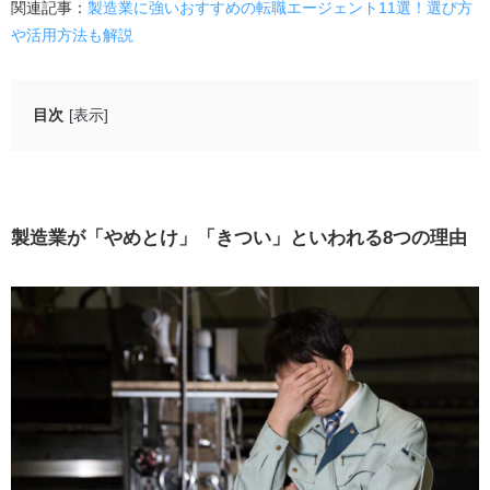
関連記事：
製造業に強いおすすめの転職エージェント11選！選び方
や活用方法も解説
目次
[表示]
製造業が「やめとけ」「きつい」といわれる8つの理由
やりがいを感じない
残業が多い
製造業が「やめとけ」「きつい」といわれる8つの理由
労働環境が厳しい
給与が上がりにくい
スキルが身につかない
生活リズムが整いにくい
ミスが大きな問題に発展する
けがをするリスクがある
製造業は本当にやめとけ？働くメリットとは