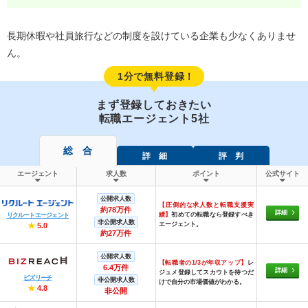
長期休暇や社員旅行などの制度を設けている企業も少なくありませ
ん。
1分で無料登録！
まず登録しておきたい
転職エージェント5社
総 合
詳 細
評 判
エージェント
求人数
ポイント
公式サイト
公開求人数
【圧倒的な求人数と転職支援実
約78万件
詳細
績】
初めての転職なら登録すべき
リクルートエージェント
非公開求人数
エージェント。
★
5.0
約27万件
公開求人数
【転職者の1/3が年収アップ】
レ
6.4万件
詳細
ジュメ登録してスカウトを待つだ
ビズリーチ
非公開求人数
けで自分の市場価値がわかる。
★
4.8
非公開