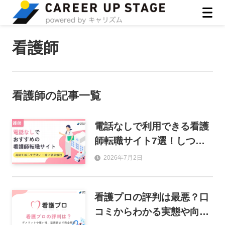
ASIRO inc
看護師
看護師
の記事一覧
電話なしで利用できる看護
師転職サイト7選！しつこ
い連絡を減らす方法も解
2026年7月2日
説！
看護プロの評判は最悪？口
コミからわかる実態や向い