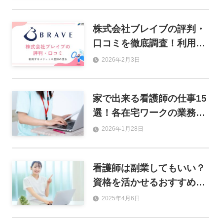
社を紹介
株式会社ブレイブの評判・
口コミを徹底調査！利用す
るメリットや登録の流れも
2026年2月3日
解説
家で出来る看護師の仕事15
選！各在宅ワークの業務内
容や給料、求人の探し方を
2026年1月28日
解説
看護師は副業してもいい？
資格を活かせるおすすめ副
業12選と注意点を解説
2025年4月6日