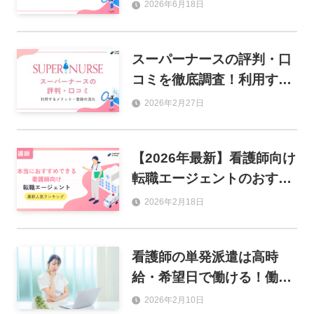
ている人を徹底解説！
2026年6月18日
スーパーナースの評判・口
コミを徹底調査！利用する
メリットや登録の流れも解
2026年2月27日
説
【2026年最新】看護師向け
転職エージェントのおすす
め人気ランキング17選
2026年2月18日
看護師の単発派遣は高時
給・希望日で働ける！働き
方のコツとおすすめ派遣会
2026年2月10日