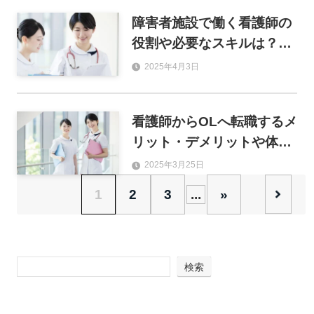
障害者施設で働く看護師の
役割や必要なスキルは？転
職時にチェックすべき項目
2025年4月3日
も解説
看護師からOLへ転職するメ
リット・デメリットや体験
談を解説
2025年3月25日
1
2
3
...
»
検索