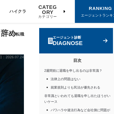
CATEG
RANKING
ハイクラ
ORY
エージェントランキ
カテゴリー
に辞め
ス転職
エージェント診断
DIAGNOSE
日：
2026.07.24
目次
2週間前に退職を申し出るのは非常識？
法律上の問題はない
就業規則よりも民法が優先される
非常識といわれても退職を申し出たほうがい
いケース
パワハラや違法行為など会社側に問題が