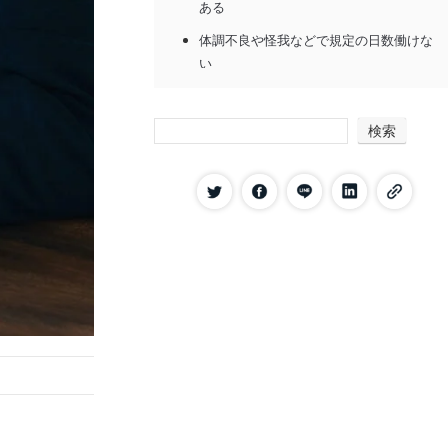
ある
体調不良や怪我などで規定の日数働けな
い
2週間前に退職を申し出るのは非常識と言わ
れる理由
検索
退職の1ヶ月から2ヶ月以上前に申し出る
ことが多いため
引き継ぎや人員補充に時間がかかるため
退職のルールが就業規則に書いてあるこ
とがあるため
2週間前に退職を申し出ると非常識になりや
すいケース
年俸制の場合
契約社員や派遣社員の場合
2週間前に退職を申し出る際の注意点