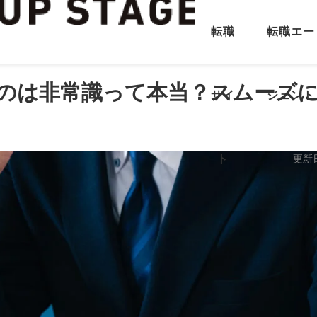
転職
転職エー
るのは非常識って本当？スムーズ
サイ
ジェント
ト
更新