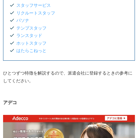
はたらこねっと
スタッフサービス
リクルートスタッフ
群馬県に根差した派遣会社
パソナ
SCOOT
テンプスタッフ
アイビーエス株式会社
ランスタッド
ホットスタッフ
ゼロワン
はたらこねっと
サンヴァーテックス
株式会社ケースタッフ
群馬総合スタッフ
ひとつずつ特徴を解説するので、派遣会社に登録するときの参考に
してください。
アイコム
A・サポート
アデコ
群馬県で単発・スポット求人のある派遣会社
群馬県の職業別派遣会社
事務
IT