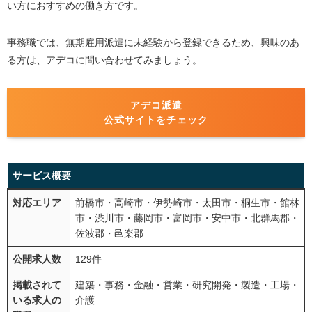
い方におすすめの働き方です。
2.求人を探す
事務職では、無期雇用派遣に未経験から登録できるため、興味のあ
3.見学・面接
る方は、アデコに問い合わせてみましょう。
4.内定
派遣会社を利用するときの注意点
アデコ派遣
正社員と待遇や福利厚生が異なる
公式サイトをチェック
必ず更新してもらえるとは限らない
1ヵ所で働ける期間は3年までである
サービス概要
以前働いていた企業には派遣が禁止されている
単発・スポット求人の派遣で働くときは条件が決ま
対応エリア
前橋市・高崎市・伊勢崎市・太田市・桐生市・館林
っている
市・渋川市・藤岡市・富岡市・安中市・北群馬郡・
佐波郡・邑楽郡
派遣には一般派遣と紹介予定派遣の2種類がある
公開求人数
129件
一般派遣
掲載されて
建築・事務・金融・営業・研究開発・製造・工場・
紹介予定派遣
いる求人の
介護