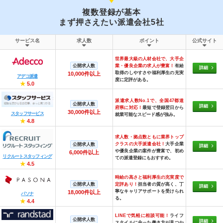
複数登録が基本
まず押さえたい派遣会社5社
サービス名
求人数
ポイント
公式サイト
世界最大級の人材会社で、大手企
公開求人数
業・優良企業の求人が豊富！
有給
詳細
取得のしやすさや福利厚生の充実
10,000件以上
アデコ派遣
度に定評がある。
★
5.0
派遣求人数No.1で、全国47都道
公開求人数
詳細
府県に対応！
最短で登録翌日から
30,000件以上
スタッフサービス
就業可能なスピード感が強み。
★
4.8
求人数・拠点数ともに業界トップ
クラスの大手派遣会社！
大手企業
公開求人数
詳細
や優良企業の案件が豊富で、初め
6,000件以上
リクルートスタッフィング
ての派遣登録にもおすすめ。
★
4.5
時給の高さと福利厚生の充実度で
公開求人数
定評あり！
担当者の質が高く、丁
詳細
寧なキャリアサポートを受けられ
18,000件以上
パソナ
る。
★
4.4
LINEで気軽に相談可能！
ライフ
公開求人数
詳細
スタイルに合った働き方が見つか