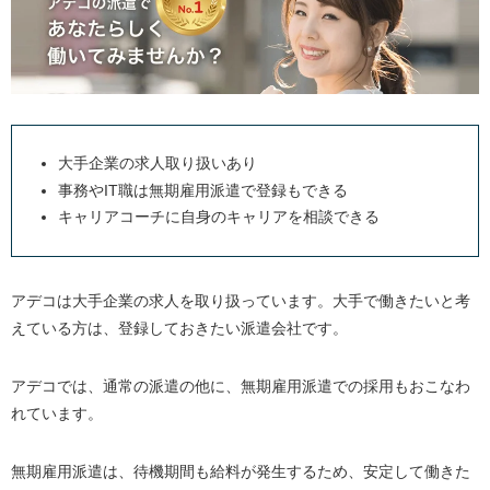
介護
看護師
フォークリフト
接客
工場
大手企業の求人取り扱いあり
事務やIT職は無期雇用派遣で登録もできる
派遣会社を選ぶときのポイント
キャリアコーチに自身のキャリアを相談できる
口コミや評判を調べる
派遣先に求める条件を決める
アデコは大手企業の求人を取り扱っています。大手で働きたいと考
担当スタッフの対応を観察する
えている方は、登録しておきたい派遣会社です。
働きたい業種の求人があるか調べる
気になる求人は早めに応募する
アデコでは、通常の派遣の他に、無期雇用派遣での採用もおこなわ
複数の派遣会社に登録する
れています。
派遣会社を利用して働くまでの流れ
無期雇用派遣は、待機期間も給料が発生するため、安定して働きた
1.登録