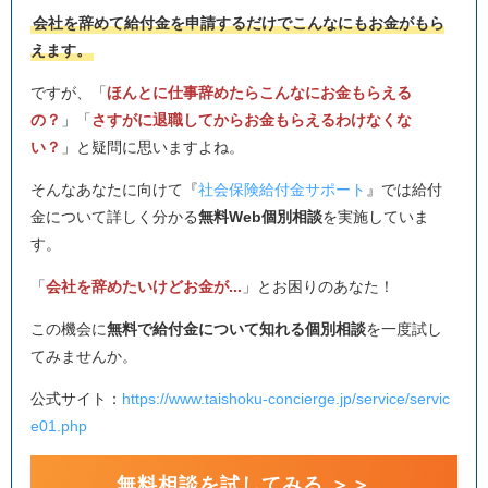
会社を辞めて給付金を申請するだけでこんなにもお金がもら
えます。
ですが、「
ほんとに仕事辞めたらこんなにお金もらえる
の？
」「
さすがに退職してからお金もらえるわけなくな
い？
」と疑問に思いますよね。
そんなあなたに向けて『
社会保険給付金サポート
』では給付
金について詳しく分かる
無料Web個別相談
を実施していま
す。
「
会社を辞めたいけどお金が...
」とお困りのあなた！
この機会に
無料で給付金について知れる個別相談
を一度試し
てみませんか。
公式サイト：
https://www.taishoku-concierge.jp/service/servic
e01.php
無料相談を試してみる ＞＞