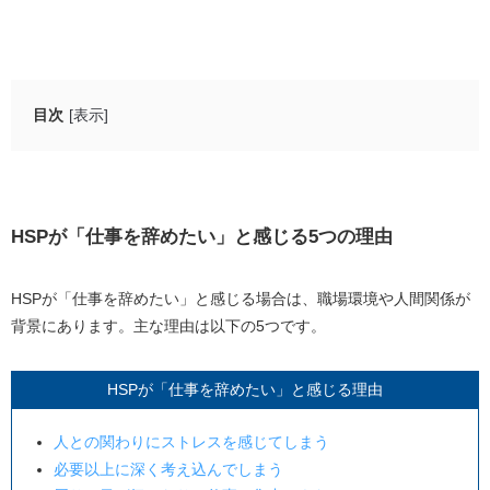
目次
[表示]
HSPが「仕事を辞めたい」と感じる5つの理由
人との関わりにストレスを感じてしまう
必要以上に深く考え込んでしまう
HSPが「仕事を辞めたい」と感じる
5
つの理由
周りの目が気になり、仕事に集中できない
仕事量が多すぎると混乱してしまう
HSPが「仕事を辞めたい」と感じる場合は、職場環境や人間関係が
背景にあります。主な理由は以下の5つです。
HSPに向いていない仕事をしている
HSPが仕事を辞めたいのに辞められない原因
HSPが「仕事を辞めたい」と感じる理由
責任を感じて言い出せない
人との関わりにストレスを感じてしまう
上司から怒られるのが怖い
必要以上に深く考え込んでしまう
次の仕事を見つけられる自信がない