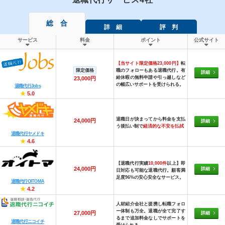
総 合
詳 細
評 判
サービス
料金
ポイント
公式サイト
【当サイト限定価格23,000円】
転
限定価格
職のフォローもある退職代行。有
詳細
給休暇の無料申請や引っ越しなど
23,000円
の幅広いサポートを受けられる。
退職代行Jobs
★
5.0
退職日が決まってから料金を支払
24,000円
詳細
う後払い制で
経済的な不安を払拭
退職代行ヤメドキ
★
4.6
【退職代行実績
10,000件
以上】即
24,000円
詳細
日対応も可能な退職代行。顧客満
足度96%の安心安全なサービス。
退職代行OITOMA
★
4.2
人材紹介会社と提携し転職フォロ
ー体制も万全。退職が全て完了す
27,000円
詳細
るまで追加料金なしでサポートを
退職代行ニコイチ
受けられる。