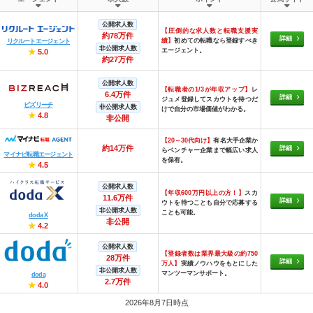
公開求人数
【圧倒的な求人数と転職支援実
約78万件
詳細
績】
初めての転職なら登録すべき
リクルートエージェント
非公開求人数
エージェント。
★
5.0
約27万件
公開求人数
【転職者の1/3が年収アップ】
レ
6.4万件
詳細
ジュメ登録してスカウトを待つだ
ビズリーチ
非公開求人数
けで自分の市場価値がわかる。
★
4.8
非公開
【20～30代向け】
有名大手企業か
約14万件
詳細
らベンチャー企業まで幅広い求人
マイナビ転職エージェント
を保有。
★
4.5
公開求人数
【年収600万円以上の方！】
スカ
11.6万件
詳細
ウトを待つことも自分で応募する
非公開求人数
ことも可能。
doda X
非公開
★
4.2
公開求人数
【登録者数は業界最大級の約750
28万件
詳細
万人】
実績ノウハウをもとにした
非公開求人数
マンツーマンサポート。
doda
2.7万件
★
4.0
2026年8月7日時点