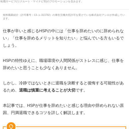
転職サービス(リクルート・マイナビ等)のプロモーションを含みます。
有料職業紹介
（
許可番号：13-ユ-313782
）の厚生労働大臣許可を受けている株式会社アシロが作成してい
ます。
仕事が辛いと感じるHSPの中には「仕事を辞めたいのに辞められな
い」「仕事を辞めるメリットを知りたい」と悩んでいる方もいるで
しょう。
HSPの特性ゆえに、職場環境や人間関係がストレスに感じ、仕事を
辞めたいと思うことも少なくありません。
しかし、冷静ではないときに退職を決断すると後悔する可能性があ
るため、
退職は慎重に考えることが大切
です。
本記事では、HSPが仕事を辞めたいと感じる理由や辞められない原
因、円満退職できるコツを詳しく解説します。