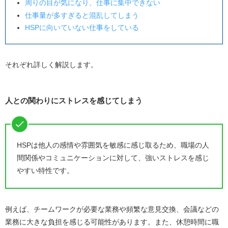
周りの目が気になり、仕事に集中できない
HSPが無理に仕事を続けると現れる限界のサイン
仕事量が多すぎると混乱してしまう
HSPに向いていない仕事をしている
ミスを連発してしまう
モチベーションが低下する
仕事が手につかない
それぞれ詳しく解説します。
趣味を楽しめない
精神的な不調をきたす
人との関わりにストレスを感じてしまう
HSPが仕事を辞めたら得られるメリット
体調を整えられる
HSPは他人の感情や雰囲気を敏感に感じ取るため、職場の人
人と関わるストレスから解放される
間関係やコミュニケーションに対して、強いストレスを感じ
働きやすい職場を探す時間が生まれる
やすい特性です。
HSPが「仕事を辞めたい」と思ったときの対処法・ポイ
ント
例えば、チームワークが必要な業務や頻繁な意見交換、会議などの
休職制度がある場合は利用する
業務に大きな負担を感じる可能性があります。また、休憩時間に職
心療内科で相談する