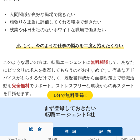
人間関係が良好な職場で働きたい
頑張りを正当に評価してくれる職場で働きたい
残業や休日出社のないホワイトな職場で働きたい
もう、今のような仕事の悩みを二度と抱えたくない
このような思いの方は、転職エージェントに
無料相談
して、あなた
にピッタリの求人を提案してもらうのがおすすめです。有益なアド
バイスがもらえるだけでなく、履歴書作成から面接対策まで転職活
動を
完全無料
でサポート。ストレスフリーな環境からの再スタート
を目指せます。
1分で無料登録！
まず登録しておきたい
転職エージェント5社
総 合
詳 細
評 判
エージェント
求人数
ポイント
公式サイト