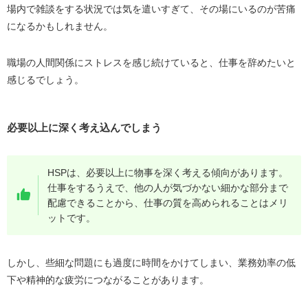
場内で雑談をする状況では気を遣いすぎて、その場にいるのが苦痛
退職後の生活について考える
になるかもしれません。
HSPが仕事を円満退職するコツ
職場の人間関係にストレスを感じ続けていると、仕事を辞めたいと
余裕を持って退職の申し出をする
感じるでしょう。
退職理由は前向きな理由を伝える
業務の引き継ぎをする
必要以上に深く考え込んでしまう
職場や取引先の人に退職の挨拶をする
次の転職先を決めてからの退職が理想である
HSPは、必要以上に物事を深く考える傾向があります。
退職準備に疲弊するなら退職代行を利用する
仕事をするうえで、他の人が気づかない細かな部分まで
仕事を辞めたいHSPの人向け！おすすめの退職代行サー
配慮できることから、仕事の質を高められることはメリ
ビス2選
ットです。
退職代行Jobs
退職代行OITOMA
しかし、些細な問題にも過度に時間をかけてしまい、業務効率の低
下や精神的な疲労につながることがあります。
まとめ