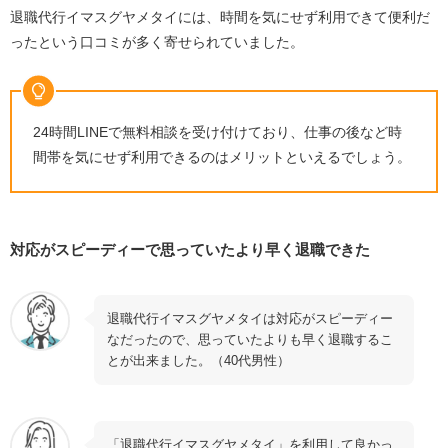
5.退職する
退職代行イマスグヤメタイには、時間を気にせず利用できて便利だ
ったという口コミが多く寄せられていました。
退職代行イマスグヤメタイと他社のサービスを比較！
退職代行Jobs
退職代行OITOMA
24時間LINEで無料相談を受け付けており、仕事の後など時
退職代行イマスグヤメタイに関するよくある質問
間帯を気にせず利用できるのはメリットといえるでしょう。
退職代行における最もおすすめなサービスはどこ？
退職代行は違法なの？
退職代行は転職に影響する？
対応がスピーディーで思っていたより早く退職できた
退職代行は何日で退職できる？
退職代行イマスグヤメタイは対応がスピーディー
まとめ
なだったので、思っていたよりも早く退職するこ
とが出来ました。（40代男性）
「退職代行イマスグヤメタイ」を利用して良かっ