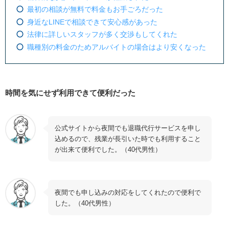
るデメリット5つ
最初の相談が無料で料金もお手ごろだった
定期的に営業の電話がかかってくる
身近なLINEで相談できて安心感があった
法律に詳しいスタッフが多く交渉もしてくれた
料金がやや高めだった
職種別の料金のためアルバイトの場合はより安くなった
転職サポートが期待していたほどではなかった
LINE相談のみだと距離感や意図が伝わらないことが
あった
時間を気にせず利用できて便利だった
退職代行イマスグヤメタイの特徴やサービス内容
料金プラン
公式サイトから夜間でも退職代行サービスを申し
退職代行イマスグヤメタイがおすすめな人の特徴
込めるので、残業が長引いた時でも利用すること
が出来て便利でした。（40代男性）
退職代行イマスグヤメタイを利用する手順5つ
1.問い合わせ・相談する
2.申し込み・支払いをする
夜間でも申し込みの対応をしてくれたので便利で
した。（40代男性）
3.退職代行イマスグヤメタイから退職連絡してもらう
4.退職届の郵送や貸与物の返却をする