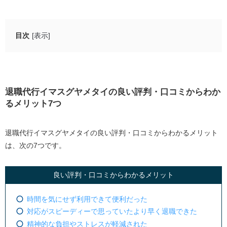
目次
[表示]
退職代行イマスグヤメタイの良い評判・口コミからわか
るメリット7つ
時間を気にせず利用できて便利だった
退職代行イマスグヤメタイの良い評判・口コミからわか
対応がスピーディーで思っていたより早く退職でき
るメリット7つ
た
精神的な負担やストレスが軽減された
退職代行イマスグヤメタイの良い評判・口コミからわかるメリット
最初の相談が無料で料金もお手ごろだった
は、次の7つです。
身近なLINEで相談できて安心感があった
法律に詳しいスタッフが多く交渉もしてくれた
良い評判・口コミからわかるメリット
職種別の料金のためアルバイトの場合はより安くな
った
時間を気にせず利用できて便利だった
対応がスピーディーで思っていたより早く退職できた
退職代行イマスグヤメタイの悪い評判・口コミからわか
精神的な負担やストレスが軽減された