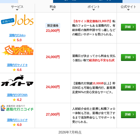
サービス
料金
ポイント
公式サイト
【当サイト限定価格23,000円】
転
限定価格
職のフォローもある退職代行。有
詳細
給休暇の無料申請や引っ越しなど
23,000円
の幅広いサポートを受けられる。
退職代行Jobs
★
5.0
退職日が決まってから料金を支払
24,000円
詳細
う後払い制で
経済的な不安を払拭
退職代行ヤメドキ
★
4.6
【退職代行実績
10,000件
以上】即
24,000円
詳細
日対応も可能な退職代行。顧客満
足度96%の安心安全なサービス。
退職代行OITOMA
★
4.2
人材紹介会社と提携し転職フォロ
ー体制も万全。退職が全て完了す
27,000円
詳細
るまで追加料金なしでサポートを
退職代行ニコイチ
受けられる。
★
4.0
2026年7月時点