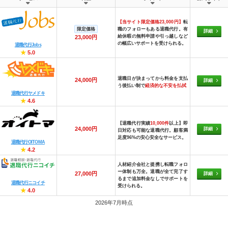
【当サイト限定価格23,000円】
転
限定価格
職のフォローもある退職代行。有
詳細
給休暇の無料申請や引っ越しなど
23,000円
の幅広いサポートを受けられる。
退職代行Jobs
★
5.0
退職日が決まってから料金を支払
24,000円
詳細
う後払い制で
経済的な不安を払拭
退職代行ヤメドキ
★
4.6
【退職代行実績
10,000件
以上】即
24,000円
詳細
日対応も可能な退職代行。顧客満
足度96%の安心安全なサービス。
退職代行OITOMA
★
4.2
人材紹介会社と提携し転職フォロ
ー体制も万全。退職が全て完了す
27,000円
詳細
るまで追加料金なしでサポートを
退職代行ニコイチ
受けられる。
★
4.0
2026年7月時点