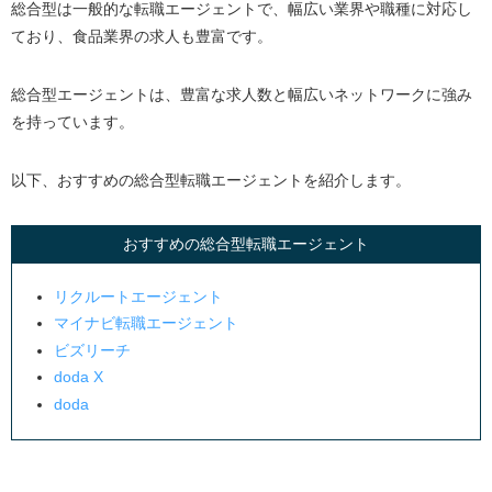
総合型は一般的な転職エージェントで、幅広い業界や職種に対応し
フーズラボ
ており、食品業界の求人も豊富です。
食品業界CAREER
RDサポート
総合型エージェントは、豊富な求人数と幅広いネットワークに強み
を持っています。
食品業界に強い転職エージェントの選び方
特化型エージェントは必ず利用する
以下、おすすめの総合型転職エージェントを紹介します。
希望する企業の求人があるか確認する
複数の転職エージェントに登録する
おすすめの総合型転職エージェント
食品業界の転職動向
リクルートエージェント
求人数
マイナビ転職エージェント
業界の将来性
ビズリーチ
転職の難易度
doda X
doda
業界の平均年収
食品業界の仕事内容
営業部門