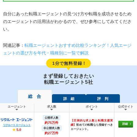
自分にあった転職エージェントの見つけ方や転職を成功させるため
のエージェントの活用法がわかるので、ぜひ参考にしてみてくださ
い。
関連記事：
転職エージェントおすすめ比較ランキング！人気エージ
ェントの選び方を年代・職種別に一覧で解説
1分で無料登録！
まず登録しておきたい
転職エージェント5社
総 合
詳 細
評 判
エージェント
求人数
ポイント
公式サイト
公開求人数
【圧倒的な求人数と転職支援実
約75万件
詳細
績】
初めての転職なら登録すべき
リクルートエージェント
非公開求人数
エージェント。
★
5.0
約27万件