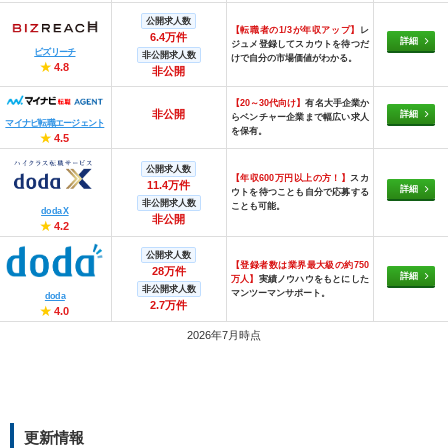
公開求人数
【転職者の1/3が年収アップ】
レ
6.4万件
詳細
ジュメ登録してスカウトを待つだ
ビズリーチ
非公開求人数
けで自分の市場価値がわかる。
★
4.8
非公開
【20～30代向け】
有名大手企業か
非公開
詳細
らベンチャー企業まで幅広い求人
マイナビ転職エージェント
を保有。
★
4.5
公開求人数
【年収600万円以上の方！】
スカ
11.4万件
詳細
ウトを待つことも自分で応募する
非公開求人数
ことも可能。
doda X
非公開
★
4.2
公開求人数
【登録者数は業界最大級の約750
28万件
詳細
万人】
実績ノウハウをもとにした
非公開求人数
マンツーマンサポート。
doda
2.7万件
★
4.0
2026年7月時点
更新情報