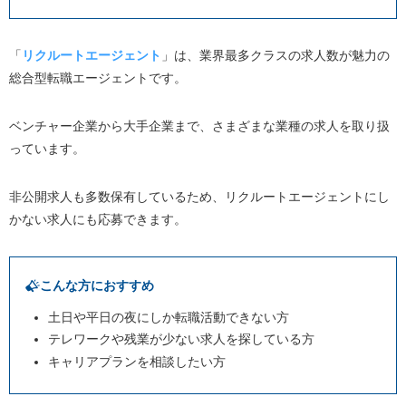
食品業界への転職におすすめの資格
「
リクルートエージェント
」は、業界最多クラスの求人数が魅力の
管理栄養士
総合型転職エージェントです。
食品表示検定​​​​​​​
フードアナリスト
ベンチャー企業から大手企業まで、さまざまな業種の求人を取り扱
っています。
品質管理検定（QC検定）
貿易実務検定
非公開求人も多数保有しているため、リクルートエージェントにし
転職エージェントを利用して転職成功するためのコツ
かない求人にも応募できます。
転職エージェントは2〜3社を利用する
転職希望時期は「すぐに」と伝える
こんな方におすすめ
担当者とは頻繁に連絡する
土日や平日の夜にしか転職活動できない方
積極的に転職活動する
テレワークや残業が少ない求人を探している方
書類添削や面接指導を活用する
キャリアプランを相談したい方
まとめ