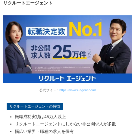
リクルートエージェント
商品開発部門
研究部門
生産部門
管理部門
食品業界に転職するメリット
業界が安定している
福利厚生が充実している
未経験からスタートしやすい
食品業界への転職に必要なスキル
公式サイト：
https://www.r-agent.com/
チームワーク
コミュニケーション能力
リクルートエージェントの特徴
プレゼン能力
転職成功実績は45万人以上
リクルートエージェントにしかない非公開求人が多数
問題解決力
幅広い業界・職種の求人を保有
食品に関する知識や経験