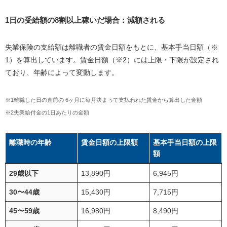
1
日の受給額の
8
割以上稼いだ場合：減額される
失業保険の支給額は離職者の賃金日額をもとに、基本手当日額（
※
1
）を算出しています。賃金日額（
※2
）には上限・下限が設定され
ており、年齢によって変動します。
※1離職した日の直前の
6
ヶ月に毎月決まって支払われた賃金から算出した金額
※2失業給付金の
1
日あたりの金額
離職時の年齢
賃金日額の上限額
基本手当日額の上限
額
29歳以下
13,890円
6,945円
30〜
44
歳
15,430円
7,715円
45〜
59
歳
16,980円
8,490円