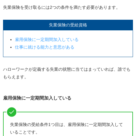
認定日までに求職活動実績を2回作る
失業保険を受け取るには
2
つの条件を満たす必要があります。
週20時間以上働くと失業保険はもらえない？
1日4時間未満の場合：収入によって減額される可能
失業保険の受給資格
性も
1日4時間以上働いた場合：後に持ち越される
雇用保険に一定期間加入している
仕事に就ける能力と意思がある
1日の受給額の8割以上稼いだ場合：減額される
定職に就いたとみなされた場合：もらえない
ハローワークが定義する失業の状態に当てはまっていれば、誰でも
失業保険を受給するうえでの注意点
もらえます。
待期期間中に働いた場合は受給開始期間が延長され
る
1日4時間ぴったり・それ以上働くと給付が遅くなる
雇用保険に一定期間加入している
無申告で労働しながら失業保険をもらうと不正受給
になる
【即日退職も可能】おすすめの退職代行サービス
失業保険の受給条件
1
つ目は、雇用保険に一定期間加入して
いることです。
退職代行Jobs