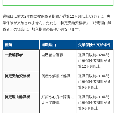
退職代行OITOMA
まとめ
退職日以前の
2
年間に被保険者期間が通算
12
ヶ月以上なければ、失
業保険が支給されません。ただし「特定受給資格者」「特定理由離
職者」の場合は、加入期間の条件が異なります。
種類
退職理由
失業保険の支給条件
一般離職者
自己都合退職
退職日以前の
2
年間
に被保険者期間が通
算
12
ヶ月以上
特定受給資格者
倒産や解雇で離職
退職日以前の
1
年間
に被保険者期間が通
算
6
ヶ月以上
特定理由離職者
妊娠や心身の障害に
退職日以前の
1
年間
よって離職
に被保険者期間が通
算
6
ヶ月以上