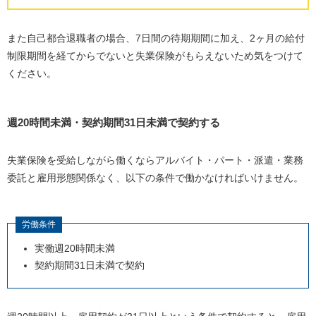
また自己都合退職者の場合、
7
日間の待期期間に加え、
2
ヶ月の給付
制限期間を経てからでないと失業保険がもらえないため気をつけて
ください。
週
20
時間未満・契約期間
31
日未満で契約する
失業保険を受給しながら働くならアルバイト・パート・派遣・業務
委託と雇用形態関係なく、以下の条件で働かなければいけません。
労働条件
実働週
20
時間未満
契約期間
31
日未満で契約