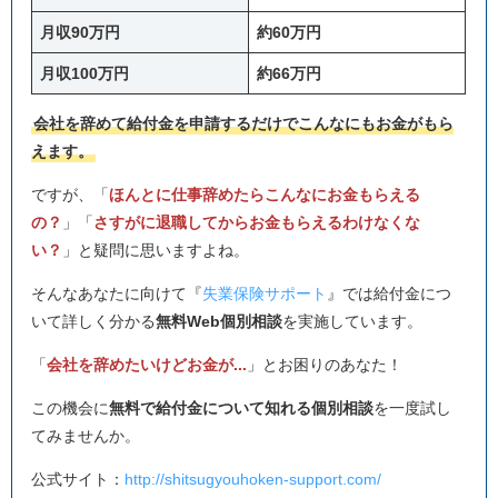
月収90万円
約60万円
月収100万円
約66万円
会社を辞めて給付金を申請するだけでこんなにもお金がもら
えます。
ですが、「
ほんとに仕事辞めたらこんなにお金もらえる
の？
」「
さすがに退職してからお金もらえるわけなくな
い？
」と疑問に思いますよね。
そんなあなたに向けて『
失業保険サポート
』では給付金につ
いて詳しく分かる
無料Web個別相談
を実施しています。
「
会社を辞めたいけどお金が...
」とお困りのあなた！
この機会に
無料で給付金について知れる個別相談
を一度試し
てみませんか。
公式サイト：
http://shitsugyouhoken-support.com/