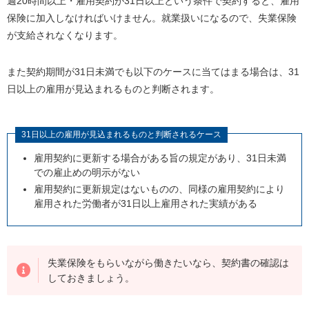
週
20
時間以上・雇用契約が
31
日以上という条件で契約すると、雇用
保険に加入しなければいけません。就業扱いになるので、失業保険
が支給されなくなります。
また契約期間が
31
日未満でも以下のケースに当てはまる場合は、
31
日以上の雇用が見込まれるものと判断されます。
31
日以上の雇用が見込まれるものと判断されるケース
雇用契約に更新する場合がある旨の規定があり、
31
日未満
での雇止めの明示がない
雇用契約に更新規定はないものの、同様の雇用契約により
雇用された労働者が
31
日以上雇用された実績がある
失業保険をもらいながら働きたいなら、契約書の確認は
しておきましょう。