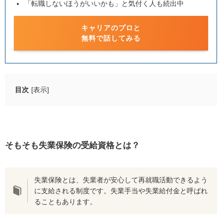
「転職しないほうがいいかも」と気付く人も続出中
キャリアのプロと
無料で話してみる
目次
[表示]
そもそも失業保険の受給資格とは？
雇用保険に一定期間加入している
仕事に就ける能力と意思がある
そもそも失業保険の受給資格とは？
失業保険をもらいながら働く条件
7日間の待期期間を完了する
失業保険とは、失業者が安心して再就職活動できるよう
に支給される制度です。失業手当や失業給付金と呼ばれ
週20時間未満・契約期間31日未満で契約する
ることもあります。
ハローワークに働いた日を申告する