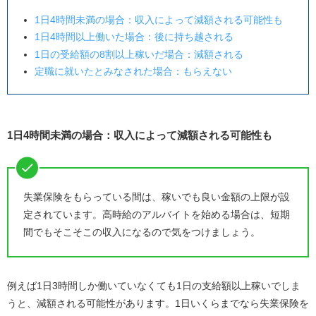
1日
4
時間未満の場合：収入によって減額される可能性も
1日
4
時間以上働いた場合：後に持ち越される
1日の受給額の
8
割以上稼いだ場合：減額される
定職に就いたとみなされた場合：もらえない
1日
4
時間未満の場合：収入によって減額される可能性も
失業保険をもらっている間は、稼いでも良い金額の上限が設
定されています。高時給のアルバイトを始める場合は、短期
間でもそこそこの収入になるので気をつけましょう。
例えば
1
日
3
時間しか働いていなくても
1
日の支給額以上稼いでしま
うと、減額される可能性があります。
1
日いくらまでなら失業保険を