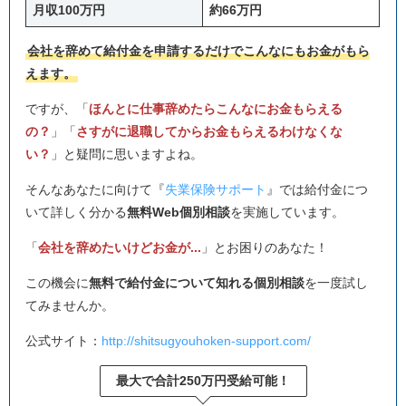
月収100万円
約66万円
会社を辞めて給付金を申請するだけでこんなにもお金がもら
えます。
ですが、「
ほんとに仕事辞めたらこんなにお金もらえる
の？
」「
さすがに退職してからお金もらえるわけなくな
い？
」と疑問に思いますよね。
そんなあなたに向けて『
失業保険サポート
』では給付金につ
いて詳しく分かる
無料Web個別相談
を実施しています。
「
会社を辞めたいけどお金が...
」とお困りのあなた！
この機会に
無料で給付金について知れる個別相談
を一度試し
てみませんか。
公式サイト：
http://shitsugyouhoken-support.com/
最大で合計250万円受給可能！