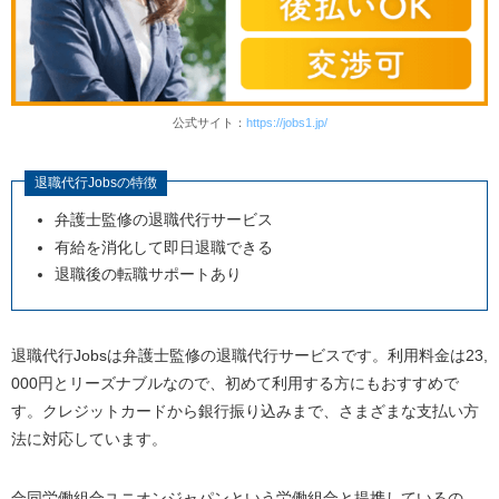
公式サイト：
https://jobs1.jp/
退職代行
Jobsの特徴
弁護士監修の退職代行サービス
有給を消化して即日退職できる
退職後の転職サポートあり
退職代行
Jobs
は弁護士監修の退職代行サービスです。利用料金は
23,
000
円とリーズナブルなので、初めて利用する方にもおすすめで
す。クレジットカードから銀行振り込みまで、さまざまな支払い方
法に対応しています。
合同労働組合ユニオンジャパンという労働組合と提携しているの