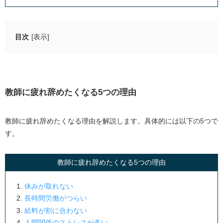
目次
[表示]
教師に疲れ辞めたくなる5つの理由
1. 休みが取れない
2. 長時間労働がつらい
教師に疲れ辞めたくなる5つの理由
3. 給料が割に合わない
4. 人間関係のストレスが多い
教師に疲れ辞めたくなる理由を解説します。具体的には以下の5つで
す。
5. ICT化の波に乗り遅れている
教師を辞めたほうがいい方の特徴
教師に疲れ辞めたくなる5つの理由
教師を辞めないほうがいい方の特徴
休みが取れない
教師を辞めたくなるくらい疲れた方の口コミ・体験談
長時間労働がつらい
給料が割に合わない
自由な時間がなく疲れる
人間関係のストレスが多い