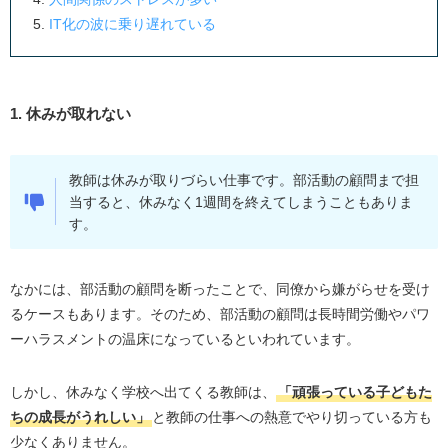
責任を押しつけられる
IT化の波に乗り遅れている
保護者対応に疲れて辞めたい
教師を辞めた後の仕事先
塾講師・家庭教師
1. 休みが取れない
営業
事務
教師は休みが取りづらい仕事です。部活動の顧問まで担
当すると、休みなく1週間を終えてしまうこともありま
教師に疲れ辞めたくなった時の7つの対策
す。
1. 休む
2. 教師に疲れた人におすすめの書籍を読む
なかには、部活動の顧問を断ったことで、同僚から嫌がらせを受け
3. 辞めたい理由を書き出す
るケースもあります。そのため、部活動の顧問は長時間労働やパワ
4. 信頼できる人に相談する
ーハラスメントの温床になっているといわれています。
5. 定時あがりを試みる
しかし、休みなく学校へ出てくる教師は、
「頑張っている子どもた
6. 現職で解消できないか検討する
ちの成長がうれしい」
と教師の仕事への熱意でやり切っている方も
7. 転職活動する
少なくありません。