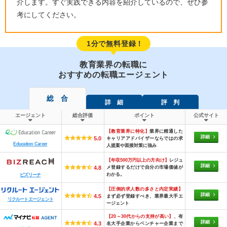
介します。すぐ実践できる内容を紹介しているので、ぜひ参
考にしてください。
1分で無料登録！
教育業界の転職に
おすすめの転職エージェント
総 合
詳 細
評 判
エージェント
総合評価
ポイント
公式サイト
【教育業界に特化】
業界に精通した
詳細
5.0
キャリアアドバイザーならではの求
Education Career
人提案や面接対策に強み
【年収500万円以上の方向け】
レジュ
詳細
メ登録するだけで自分の市場価値が
4.8
わかる。
ビズリーチ
【圧倒的求人数の多さと内定実績】
詳細
4.5
まず必ず登録すべき、業界最大手エ
リクルートエージェント
ージェント
【20～30代からの支持が高い】
、有
詳細
4.3
名大手企業からベンチャー企業まで