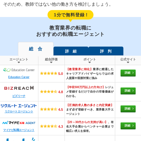
そのため、教師ではない他の働き方を検討しましょう。
1分で無料登録！
教育業界の転職に
おすすめの転職エージェント
総 合
詳 細
評 判
エージェント
総合評価
ポイント
公式サイト
【教育業界に特化】
業界に精通した
詳細
5.0
キャリアアドバイザーならではの求
Education Career
人提案や面接対策に強み
【年収500万円以上の方向け】
レジュ
詳細
メ登録するだけで自分の市場価値が
4.8
わかる。
ビズリーチ
【圧倒的求人数の多さと内定実績】
詳細
4.5
まず必ず登録すべき、業界最大手エ
リクルートエージェント
ージェント
【20～30代からの支持が高い】
、有
詳細
4.3
名大手企業からベンチャー企業まで
マイナビ転職エージェント
幅広い求人を保有。