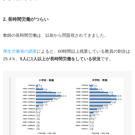
教師に疲れ辞めたい方へおすすめの転職エージェント
Education Career
2. 長時間労働がつらい
ビズリーチ
教師の長時間労働は、以前から問題視されてきました。
リクルートエージェント
教師の転職に関するよくある質問
厚生労働省の調査
によると、60時間以上残業している教員の割合は
教員の1年目の離職率はどれくらいですか？
25.4％。
5人に1人以上が長時間労働をしている状況
です。
教師の退職理由は何ですか？
教師が1年で1番忙しい時期はいつですか？
まとめ