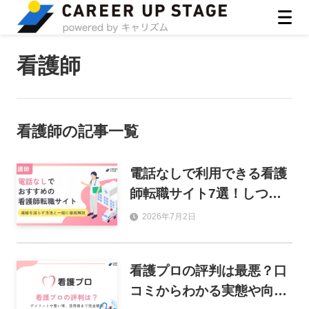
ASIRO inc
看護師
看護師
の記事一覧
電話なしで利用できる看護
師転職サイト7選！しつこ
い連絡を減らす方法も解
2026年7月2日
説！
看護プロの評判は最悪？口
コミからわかる実態や向い