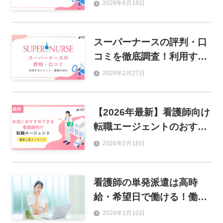
ている人を徹底解説！
2026年6月18日
スーパーナースの評判・口
コミを徹底調査！利用する
メリットや登録の流れも解
2026年2月27日
説
【2026年最新】看護師向け
転職エージェントのおすす
め人気ランキング17選
2026年2月18日
看護師の単発派遣は高時
給・希望日で働ける！働き
方のコツとおすすめ派遣会
2026年2月10日