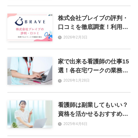
社を紹介
株式会社ブレイブの評判・
口コミを徹底調査！利用す
るメリットや登録の流れも
2026年2月3日
解説
家で出来る看護師の仕事15
選！各在宅ワークの業務内
容や給料、求人の探し方を
2026年1月28日
解説
看護師は副業してもいい？
資格を活かせるおすすめ副
業12選と注意点を解説
2025年4月6日