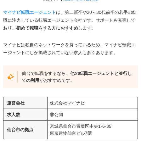
マイナビ転職エージェント
は、第二新卒や
20
～
30
代前半の若手の転
職に注力している転職エージェント会社です。サポートも充実して
おり、
初めて転職をする方におすすめ
します。
マイナビは独自のネットワークを持っているため、マイナビ転職エ
ージェントにしか掲載されていない求人も多くあります。
仙台で転職をするなら、
他の転職エージェントと並行し
ての利用
がおすすめです。
運営会社
株式会社マイナビ
求人数
非公開
宮城県仙台市青葉区中央
1-6-35
仙台市の拠点
東京建物仙台ビル
7
階