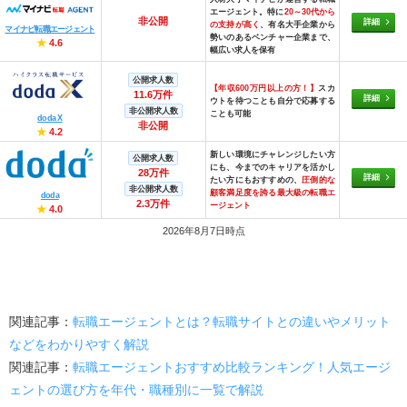
エージェント。特に
20～30代から
非公開
詳細
の支持が高く
、有名大手企業から
マイナビ転職エージェント
勢いのあるベンチャー企業まで、
★
4.6
幅広い求人を保有
公開求人数
【年収600万円以上の方！】
スカ
11.6万件
詳細
ウトを待つことも自分で応募する
非公開求人数
ことも可能
doda X
非公開
★
4.2
新しい環境にチャレンジしたい方
公開求人数
にも、今までのキャリアを活かし
28万件
詳細
たい方にもおすすめの、
圧倒的な
非公開求人数
顧客満足度を誇る最大級の転職エ
doda
2.3万件
ージェント
★
4.0
2026年8月7日時点
関連記事：
転職エージェントとは？転職サイトとの違いやメリット
などをわかりやすく解説
関連記事：
転職エージェントおすすめ比較ランキング！人気エージ
ェントの選び方を年代・職種別に一覧で解説