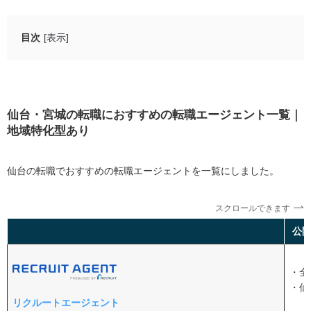
目次
[表示]
仙台・宮城の転職におすすめの転職エージェント一覧｜
地域特化型あり
仙台・宮城の転職におすすめの大手転職エージェント５
仙台・宮城の転職におすすめの転職エージェント一覧｜
選
地域特化型あり
リクルートエージェント
マイナビ転職エージェント｜初めての転職におすす
仙台の転職でおすすめの転職エージェントを一覧にしました。
め
doda|自分のペースで応募することも可能
スクロールできます
doda X｜ハイクラス転職を成功させたい人におすす
公
め
仙台に特化したおすすめ転職エージェント2選
・全
・仙
HUREX（ヒューレックス）
リクルートエージェント