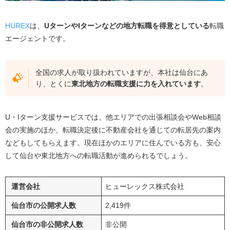
HUREX
は、
U
ターンや
I
ターンなどの地方転職を得意としている
転職
エージェントです。
全国の求人が取り扱われていますが、本社は仙台にあ
り、とくに
東北地方の転職支援に力を入れています
。
U・
I
ターン支援サービスでは、他エリアでの出張相談会や
Web
相談
会の実施のほか、転職決定後に不動産会社を通じての転居先の案内
などもしてもらえます。現在ほかのエリアに住んでいる方も、安心
して仙台や東北地方への転職活動が進められるでしょう。
運営会社
ヒューレックス株式会社
仙台市の公開求人数
2,419件
仙台市の非公開求人数
非公開