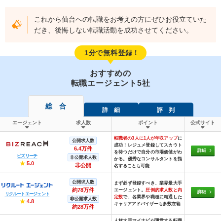
これから仙台への転職をお考えの方にぜひお役立ていた
だき、後悔しない転職活動を成功させてください。
1分で無料登録！
おすすめの
転職エージェント5社
総 合
詳 細
評 判
エージェント
求人数
ポイント
公式サイト
転職者の3人に1人が年収アップ
に
公開求人数
成功！レジュメ登録してスカウト
6.4万件
詳細
を待つだけで自分の市場価値がわ
ビズリーチ
非公開求人数
かる。優秀なコンサルタントを指
★
5.0
非公開
名することも可能
公開求人数
まず必ず登録すべき、業界最大手
約78万件
エージェント。
圧倒的求人数と内
詳細
リクルートエージェント
定数
で、各業界や職種に精通した
非公開求人数
★
4.8
キャリアアドバイザーも多数在籍
約28万件
人材大手マイナビが運営する転職