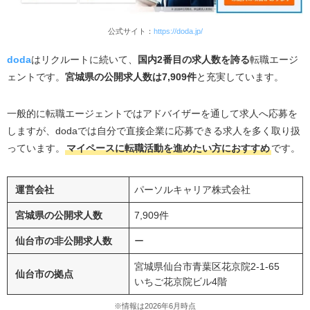
公式サイト：
https://doda.jp/
dod
a
はリクルートに続いて、
国内
2
番目の求人数を誇る
転職エージ
ェントです。
宮城県の公開求人数は7,909件
と充実しています。
一般的に転職エージェントではアドバイザーを通して求人へ応募を
しますが、
doda
では自分で直接企業に応募できる求人を多く取り扱
っています。
マイペースに転職活動を進めたい方におすすめ
です。
運営会社
パーソルキャリア株式会社
宮城県の公開求人数
7,909件
仙台市の非公開求人数
ー
宮城県仙台市青葉区花京院
2-1-65
仙台市の拠点
いちご花京院ビル
4
階
※情報は2026年6月時点