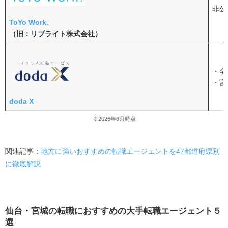
特徴が違う転職エージェントを使い分ける
非公
転職先が決まってから退職日・転居先を決める
ToYo Work.
（旧：リブライト株式会社）
仙台の転職市場の特徴と転職後の生活
仙台の有効求人倍率
・全
仙台で転職しやすい業界や職種
・宮
仙台の給与水準
doda X
仙台の生活環境の特徴
※2026年6月時点
仙台で転職を成功させるには転職エージェントを活用し
よう
関連記事：
地方に強いおすすめの転職エージェントを47都道府県別
に徹底解説
仙台・宮城の転職におすすめの大手転職エージェント５
選