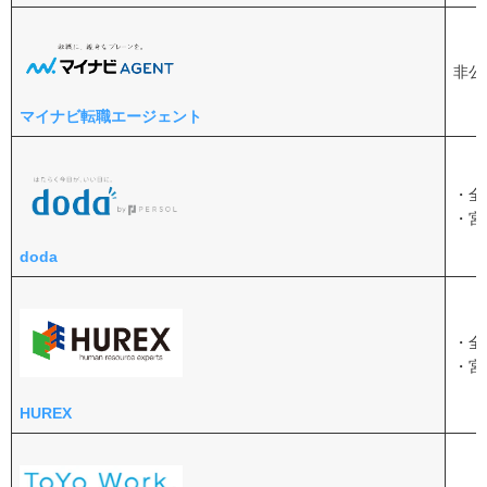
ToYo Work.（旧：リブライト株式会社）
仙台の転職で転職エージェントを選ぶ3つのポイント
非公
求人数が充実しているか
希望の職種やエリアを得意としているか
マイナビ転職エージェント
求人内容や担当者との相性が合うか
仙台・宮城で転職エージェントを最大限に活用する方法
・全
・宮
面談前に自分の希望条件や経歴・考えを明確にして
おく
do
d
a
担当者からの連絡にはすぐ対応する
担当者との相性が悪ければ変更を希望する
・全
転職エージェント利用の流れと注意点
・宮
遠方から仙台への転職を成功させるために知っておくこ
HUREX
と
引越し後の生活を具体的に考えておく