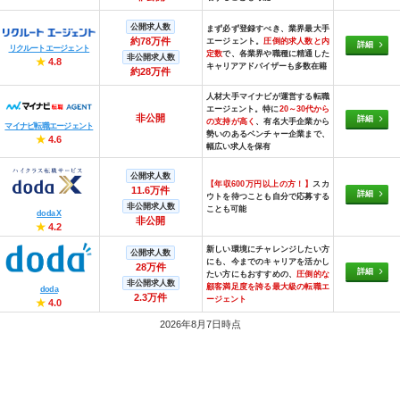
公開求人数
まず必ず登録すべき、業界最大手
約78万件
エージェント。
圧倒的求人数と内
詳細
リクルートエージェント
定数
で、各業界や職種に精通した
非公開求人数
★
4.8
キャリアアドバイザーも多数在籍
約28万件
人材大手マイナビが運営する転職
エージェント。特に
20～30代から
非公開
詳細
の支持が高く
、有名大手企業から
マイナビ転職エージェント
勢いのあるベンチャー企業まで、
★
4.6
幅広い求人を保有
公開求人数
【年収600万円以上の方！】
スカ
11.6万件
詳細
ウトを待つことも自分で応募する
非公開求人数
ことも可能
doda X
非公開
★
4.2
新しい環境にチャレンジしたい方
公開求人数
にも、今までのキャリアを活かし
28万件
詳細
たい方にもおすすめの、
圧倒的な
非公開求人数
顧客満足度を誇る最大級の転職エ
doda
2.3万件
ージェント
★
4.0
2026年8月7日時点