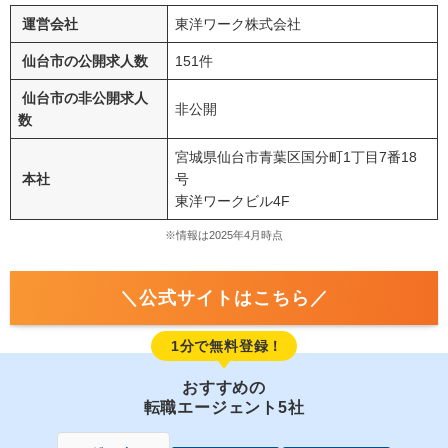
運営会社
東洋ワーク株式会社
仙台市の公開求人数
151件
仙台市の非公開求人
非公開
数
宮城県仙台市青葉区国分町
1
丁目
7
番
18
本社
号
東洋ワークビル
4F
※情報は
202
5年4月時点
＼公式サイトはこちら／
1分で無料登録！
おすすめの
転職エージェント5社