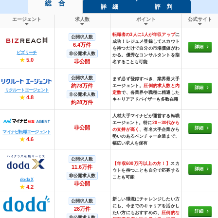
総 合
詳 細
評 判
エージェント
求人数
ポイント
公式サイト
転職者の3人に1人が年収アップ
に
公開求人数
成功！レジュメ登録してスカウト
6.4万件
詳細
を待つだけで自分の市場価値がわ
ビズリーチ
非公開求人数
かる。優秀なコンサルタントを指
★
5.0
非公開
名することも可能
公開求人数
まず必ず登録すべき、業界最大手
約78万件
エージェント。
圧倒的求人数と内
詳細
リクルートエージェント
定数
で、各業界や職種に精通した
非公開求人数
★
4.8
キャリアアドバイザーも多数在籍
約28万件
人材大手マイナビが運営する転職
エージェント。特に
20～30代から
非公開
詳細
の支持が高く
、有名大手企業から
マイナビ転職エージェント
勢いのあるベンチャー企業まで、
★
4.6
幅広い求人を保有
公開求人数
【年収600万円以上の方！】
スカ
11.6万件
詳細
ウトを待つことも自分で応募する
非公開求人数
ことも可能
doda X
非公開
★
4.2
新しい環境にチャレンジしたい方
公開求人数
にも、今までのキャリアを活かし
28万件
詳細
たい方にもおすすめの、
圧倒的な
非公開求人数