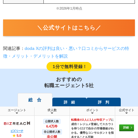
※
2026年1
月時点
＼公式サイトはこちら／
関連記事：
doda Xの評判は良い・悪い？口コミからサービスの特
徴・メリット・デメリットを解説
1分で無料登録！
おすすめの
転職エージェント5社
総 合
詳 細
評 判
エージェント
求人数
ポイント
公式サイト
転職者の3人に1人が年収アップ
に
公開求人数
成功！レジュメ登録してスカウト
6.4万件
詳細
を待つだけで自分の市場価値がわ
ビズリーチ
非公開求人数
かる。優秀なコンサルタントを指
★
5.0
非公開
名することも可能