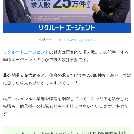
公式サイト：
https://www.r-agent.com/
リクルートエージェント
の魅力は圧倒的な求人数。この記事でする
転職エージェントのなかで求人数は最多です。
非公開求人を含めると、仙台の求人だけでも
7,000
件
近くあり、希望
に合った求人も見つかりやすいでしょう。
幅広いジャンルの業種や職種を網羅していて、キャリアを活かした
転職も、他業種への転職もどちらも叶えやすいといえます。魅力で
す。
また、リクルートエージェントは約
40
年の転職支援実績