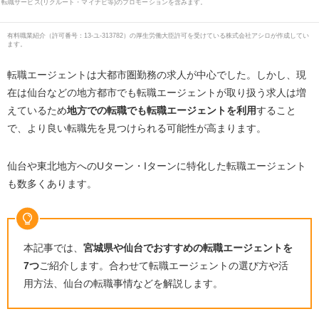
転職サービス(リクルート・マイナビ等)のプロモーションを含みます。
有料職業紹介
（
許可番号：13-ユ-313782
）の厚生労働大臣許可を受けている株式会社アシロが作成してい
ます。
転職エージェントは大都市圏勤務の求人が中心でした。しかし、現
在は仙台などの地方都市でも転職エージェントが取り扱う求人は増
えているため
地方での転職でも転職エージェントを利用
すること
で、より良い転職先を見つけられる可能性が高まります。
仙台や東北地方への
U
ターン・
I
ターンに特化した転職エージェント
も数多くあります。
本記事では、
宮城県や仙台でおすすめの転職エージェントを
7つ
ご紹介します。合わせて転職エージェントの選び方や活
用方法、仙台の転職事情などを解説します。