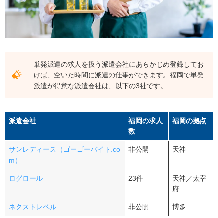
単発派遣の求人を扱う派遣会社にあらかじめ登録してお
けば、空いた時間に派遣の仕事ができます。福岡で単発
派遣が得意な派遣会社は、以下の3社です。
派遣会社
福岡の求人
福岡の拠点
数
サンレディース（ゴーゴーバイト.co
非公開
天神
m）
ログロ
ール
23件
天神／太宰
府
ネ
クストレベル
非公開
博多