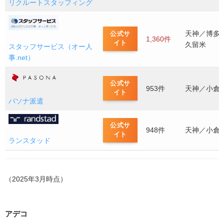
リクルートスタッフィング
西日本エリートスタッフ
ヒューマンリソシア
天神／博多
公式サ
1,360件
イト
久留米
派遣社員の特徴
スタッフサービス（オー人
事.net）
人材派遣とは何か
知っておくべき2種類の人材派遣
公式サ
953件
天神／小倉
イト
派遣会社に登録する5つのメリット
パソナ派遣
1.多業種の仕事に就けるチャンスがある
公式サ
2.アルバイト・パートよりも時給が高め
948件
天神／小倉
イト
ランスタッド
3.未経験でもチャレンジしやすい
4.プライベートの時間を確保しやすい
（2025年3月時点）
派遣会社に登録する2つのデメリット
1.働ける期間が決まっている
2.キャリア形成しにくい
アデコ