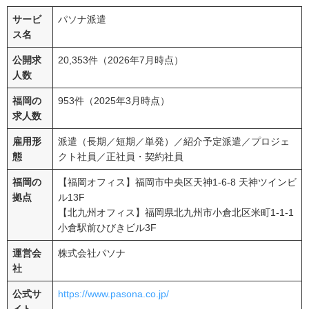
サービ
パソナ派遣
ス名
公開求
20,353件（2026年7月時点）
人数
福岡の
953件（2025年3月時点）
求人数
雇用形
派遣（長期／短期／単発）／紹介予定派遣／プロジェ
態
クト社員／正社員・契約社員
福岡の
【福岡オフィス】福岡市中央区天神1-6-8 天神ツインビ
拠点
ル13F
【北九州オフィス】福岡県北九州市小倉北区米町1-1-1
小倉駅前ひびきビル3F
運営会
株式会社パソナ
社
公式サ
https://www.pasona.co.jp/
イト