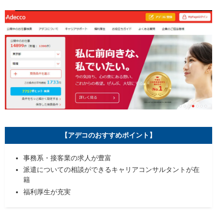
登録手続きに手間がかかる
福岡で優良な派遣会社に登録する際のチェックポイント
担当者のサポート範囲と対応
利用者からの評判・口コミ
優良派遣事業者認定の有無
福利厚生制度の内
取り扱う求人数
福岡の派遣会社で仕事を始める方法
1.派遣会社へ登録する
【アデコのおすすめポイント】
2.スキルチェックの実施
事務系・接客業の求人が豊富
3.担当者とのキャリア相談
派遣についての相談ができるキャリアコンサルタントが在
4.求人紹介・応募・選考
籍
福利厚生が充実
5.内定先の見学
6.就業開始