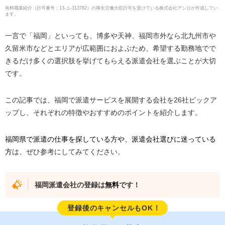
有料職業紹介
（
許可番号：13-ユ-313782
）の厚生労働大臣許可を受けている株式会社アシロが作成してい
ます。
一言で「福岡」といっても、博多や天神、福岡市外なら北九州市や
久留米市などとエリアが広範囲におよぶため、希望する勤務地でで
きるだけ多くの選択肢を挙げてもらえる派遣会社を選ぶことが大切
です。
この記事では、福岡で派遣サービスを展開する会社を26社ピックア
ップし、それぞれの特徴やおすすめのポイントを紹介します。
福岡県で派遣の仕事を探している方や、派遣会社選びに迷っている
方
は、ぜひ参考にしてみてください。
福岡派遣会社の登録は
無料
です！
登録後のキャンセルもOK！