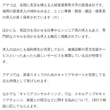
アデコは、全国に支店を構える人材派遣業界大手の派遣会社です。
福岡の派遣会社の登録で失敗しない6つのコツ
福岡の派遣求人の傾向をみると、とくに事務・製造・建設・接客系
1.複数の派遣会社に登録する
の求人が多く保有されています（※）。
2.就労条件の優先順位を決めておく
3.スキルやキャリアは正直に伝える
ほかにも、英語力を活かせる仕事やエンジニア系の求人もあり、専
4.レスポンスを早くする
門的なスキルを活かせる求人も幅広く掲載されています。
５.好条件すぎる求人は信用しない
求人のほかにも福利厚生が充実しており、健康診断や育児支援サー
福岡の派遣会社利用でよくある質問
ビスといったあったら嬉しいサービスを展開している点が特徴で
ブランクがあっても働けますか？
す。
派遣に登録できないケースはありますか？
アデコでは、派遣スタッフのためのキャリアサポートが充実してる
派遣社員でも有給休暇を取得できますか？
点も特徴として挙げられます。
未経験で派遣社員になれますか？
退会する際はどのような手続きが必要ですか？
なかでも「キャリアコンサルティング」では、スキルアップやキャ
リアチェンジ、家庭との両立などに関する悩みについて、1対1で相
最後に｜福岡の派遣会社を最大限活用して希望の求人を
談に応じてもらえます。
見つけよう