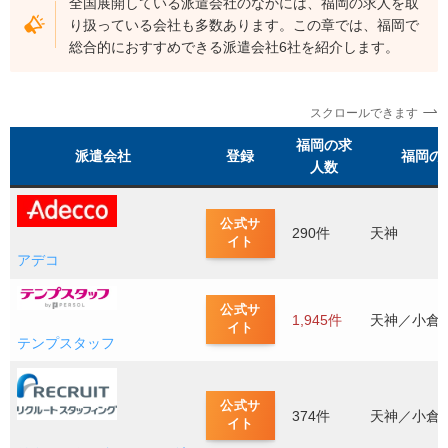
全国展開している派遣会社のなかには、福岡の求人を取
福岡の職種別おすすめ派遣会社9社
り扱っている会社も多数あります。この章では、福岡で
【事務】九州スタッフ
総合的におすすめできる派遣会社6社を紹介します。
【コールセンター】ウィルオブ・ワーク
【販売】iDA
スクロールできます
【製造】TOMIYO JOB!
福岡の求
派遣会社
登録
福岡の
人数
【流通・物流】ロジネッツ
【看護】スーパーナース
公式サ
【介護】レバウェル介護
290件
天神
イト
アデコ
【保育士】アスカグループ（保育情報どっとこむ）
福岡で地域密着型の派遣会社3社
公式サ
1,945件
天神／小倉
イト
アソウ・ヒューマニーセンター
テンプスタッフ
クリエイト・スタッフィング
ACR
公式サ
374件
天神／小倉
イト
福岡で紹介予定派遣が得意な派遣会社2社