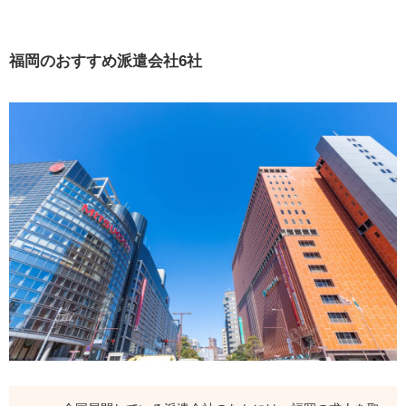
アデコ
リクルートスタッフィング
福岡のおすすめ派遣会社6社
スタッフサービス（オー人事.net）
パソナ派遣
ランスタッド
テンプスタッフ
福岡で単発派遣が得意な派遣会社3社
サンレディース（ゴーゴーバイト.com）
ログロール
ネクストレベル
福岡の女性におすすめの派遣会社2社
ビジネスリファイン
キャリア・リード