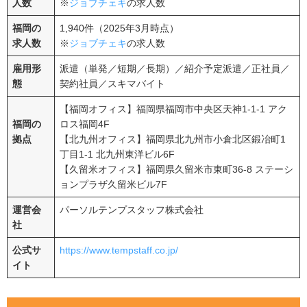
人数
※
ジョブチェキ
の求人数
福岡の
1,940件（2025年3月時点）
求人数
※
ジョブチェキ
の求人数
雇用形
派遣（単発／短期／長期）／紹介予定派遣／正社員／
態
契約社員／スキマバイト
【福岡オフィス】福岡県福岡市中央区天神1-1-1 アク
福岡の
ロス福岡4F
拠点
【北九州オフィス】福岡県北九州市小倉北区鍛冶町1
丁目1-1 北九州東洋ビル6F
【久留米オフィス】福岡県久留米市東町36-8 ステーシ
ョンプラザ久留米ビル7F
運営会
パーソルテンプスタッフ株式会社
社
公式サ
https://www.tempstaff.co.jp/
イト