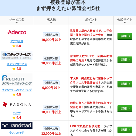
複数登録が基本
まず押さえたい派遣会社5社
サービス名
求人数
ポイント
公式サイト
世界最大級の人材会社で、大手企
公開求人数
業・優良企業の求人が豊富！
有給
詳細
取得のしやすさや福利厚生の充実
10,000件以上
アデコ派遣
度に定評がある。
★
5.0
派遣求人数No.1で、全国47都道
公開求人数
詳細
府県に対応！
最短で登録翌日から
30,000件以上
スタッフサービス
就業可能なスピード感が強み。
★
4.8
求人数・拠点数ともに業界トップ
クラスの大手派遣会社！
大手企業
公開求人数
詳細
や優良企業の案件が豊富で、初め
6,000件以上
リクルートスタッフィング
ての派遣登録にもおすすめ。
★
4.5
時給の高さと福利厚生の充実度で
公開求人数
定評あり！
担当者の質が高く、丁
詳細
寧なキャリアサポートを受けられ
18,000件以上
パソナ
る。
★
4.4
LINEで気軽に相談可能！
ライフ
公開求人数
詳細
スタイルに合った働き方が見つか
ランスタッド
12,000件以上
る