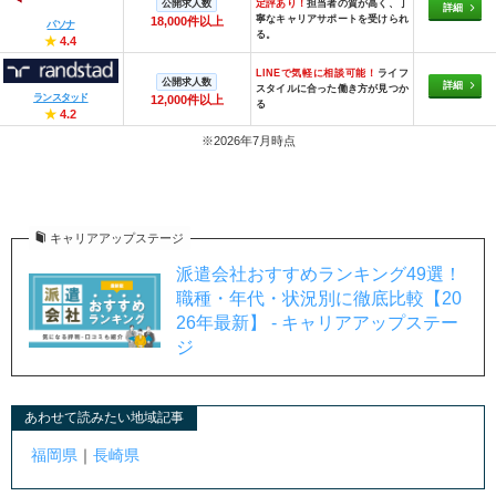
公開求人数
定評あり！
担当者の質が高く、丁
詳細
寧なキャリアサポートを受けられ
18,000件以上
パソナ
る。
★
4.4
LINEで気軽に相談可能！
ライフ
公開求人数
詳細
スタイルに合った働き方が見つか
ランスタッド
12,000件以上
る
★
4.2
※2026年7月時点
キャリアアップステージ
派遣会社おすすめランキング49選！
職種・年代・状況別に徹底比較【20
26年最新】 - キャリアアップステー
ジ
あわせて読みたい地域記事
福岡県
｜
長崎県