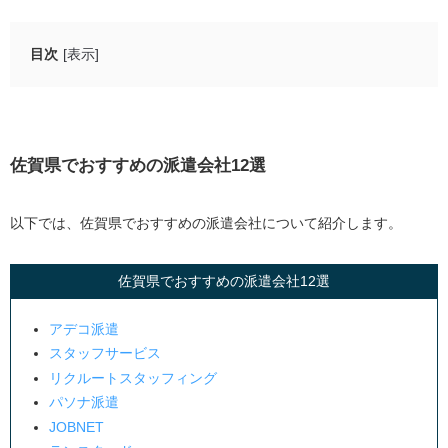
目次
[表示]
佐賀県でおすすめの派遣会社12選
アデコ派遣
スタッフサービス（オー人事）
佐賀県でおすすめの派遣会社12選
リクルートスタッフィング
パソナ派遣
以下では、佐賀県でおすすめの派遣会社について紹介します。
JOBNET
佐賀県でおすすめの派遣会社12選
ランスタッド
テンプスタッフ
アデコ派遣
ウィルオブ
スタッフサービス
働くナビ！
リクルートスタッフィング
パソナ派遣
ヒューテック
JOBNET
マツオヒューマンネットワーク