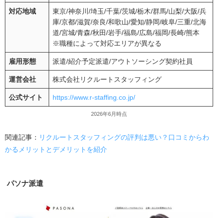
対応地域
東京
/
神奈川
/
埼玉
/
千葉
/
茨城
/
栃木
/
群馬
/
山梨
/大阪/兵
庫/京都/滋賀/奈良/和歌山/愛知/静岡/岐阜/三重/北海
道/宮城/青森/秋田/岩手/福島/広島/福岡/長崎/熊本
※職種によって対応エリアが異なる
雇用形態
派遣
/
紹介予定派遣
/
アウトソーシング契約社員
運営会社
株式会社リクルートスタッフィング
公式サイト
https://www.r-staffing.co.jp/
2026年6月時点
関連記事：
リクルートスタッフィングの評判は悪い？口コミからわ
かるメリットとデメリットを紹介
パソナ派遣