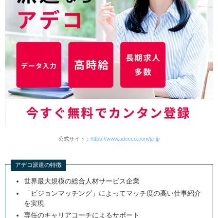
佐賀県で派遣から正社員になりたい方におすすめの転職
エージェント
リクルートエージェント
マイナビ転職エージェント
佐賀県で派遣会社を探す人がよくする質問
派遣でも社会保険に加入できますか？
派遣で働く際の交通費は支給されますか？
未経験でも働ける派遣の仕事はありますか？
派遣から正社員になれますか？
公式サイト：
https://www.adecco.com/ja-jp
佐賀県の派遣市場の状況
佐賀県の産業構造と雇用状況
アデコ派遣の特徴
佐賀県で需要の高い業種・職種
世界最大規模の総合人材サービス企業
「ビジョンマッチング」によってマッチ度の高い仕事紹介
佐賀県の派遣の時給相場
を実現
まとめ｜佐賀県で理想の仕事を始めよう！
専任のキャリアコーチによるサポート