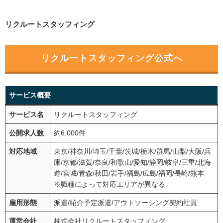
リクルートスタッフィング
リクルートスタッフィング公式へ
サービス概要
サービス名
リクルートスタッフィング
公開求人数
約6,000件
対応地域
東京
/
神奈川
/
埼玉
/
千葉
/
茨城
/
栃木
/
群馬
/
山梨
/大阪/兵
庫/京都/滋賀/奈良/和歌山/愛知/静岡/岐阜/三重/北海
道/宮城/青森/秋田/岩手/福島/広島/福岡/長崎/熊本
※職種によって対応エリアが異なる
雇用形態
派遣
/
紹介予定派遣
/
アウトソーシング契約社員
運営会社
株式会社リクルートスタッフィング