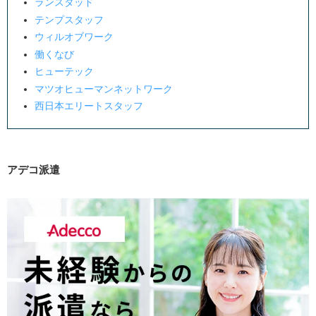
ランスタッド
西日本エリートスタッフ
テンプスタッフ
ウィルオブワーク
佐賀県でおすすめの派遣会社の選び方
働くなび
自分の希望条件を明確にする
ヒューテック
派遣会社の得意分野をチェックする
マツオヒューマンネットワーク
西日本エリートスタッフ
担当者との相性を確認する
複数の派遣会社に登録する
口コミや評判を参考にする
アデコ派遣
佐賀県で派遣として働くメリット・デメリット
派遣で働くときの注意点
派遣契約の内容をよく確認する
派遣先企業でのルールを守る
トラブルがあったら相談窓口を活用する
派遣期間満了後のキャリアプランを考えておく