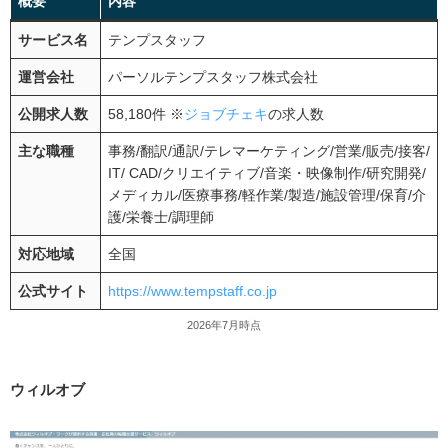
概要
内容
サービス名
テンプスタッフ
運営会社
パーソルテンプスタッフ株式会社
公開求人数
58,180件 ※
ジョブチェキ
の求人数
主な職種
事務/翻訳/通訳/テレマーケティング/営業/販売/接客/
IT/ CAD/クリエイティブ/音楽・映像制作/研究開発/
メディカル/医療事務/軽作業/製造/施設管理/保育/介
護/栄養士/調理師
対応地域
全国
公式サイト
https://www.tempstaff.co.jp
2026年7月時点
ウィルオブ