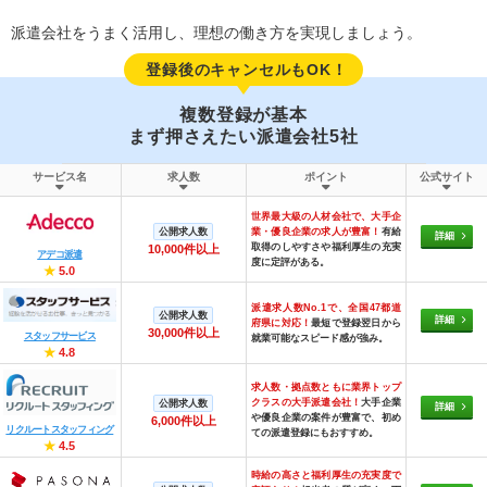
派遣会社をうまく活用し、理想の働き方を実現しましょう。
登録後のキャンセルもOK！
複数登録が基本
まず押さえたい派遣会社5社
サービス名
求人数
ポイント
公式サイト
世界最大級の人材会社で、大手企
公開求人数
業・優良企業の求人が豊富！
有給
詳細
取得のしやすさや福利厚生の充実
10,000件以上
アデコ派遣
度に定評がある。
★
5.0
派遣求人数No.1で、全国47都道
公開求人数
詳細
府県に対応！
最短で登録翌日から
30,000件以上
スタッフサービス
就業可能なスピード感が強み。
★
4.8
求人数・拠点数ともに業界トップ
クラスの大手派遣会社！
大手企業
公開求人数
詳細
や優良企業の案件が豊富で、初め
6,000件以上
リクルートスタッフィング
ての派遣登録にもおすすめ。
★
4.5
時給の高さと福利厚生の充実度で