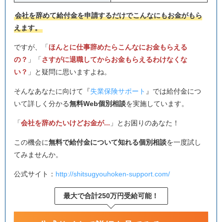
会社を辞めて給付金を申請するだけでこんなにもお金がもら
えます。
ですが、「
ほんとに仕事辞めたらこんなにお金もらえる
の？
」「
さすがに退職してからお金もらえるわけなくな
い？
」と疑問に思いますよね。
そんなあなたに向けて『
失業保険サポート
』では給付金につ
いて詳しく分かる
無料Web個別相談
を実施しています。
「
会社を辞めたいけどお金が...
」とお困りのあなた！
この機会に
無料で給付金について知れる個別相談
を一度試し
てみませんか。
公式サイト：
http://shitsugyouhoken-support.com/
最大で合計250万円受給可能！