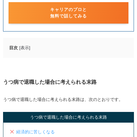
キャリアのプロと
無料で話してみる
目次
[表示]
うつ病で退職した場合に考えられる末路
経済的に苦しくなる
社会復帰が困難になる
うつ病で退職した場合に考えられる末路
仕事が長続きしない
働く意欲が湧かない
うつ病で退職した場合に考えられる末路は、次のとおりです。
保険や税金の手続きに手間がかかる
うつ病で退職した場合に考えられる末路
うつ病で退職するメリット
経済的に苦しくなる
うつ病で退職したあとにもらえる給付金・手当