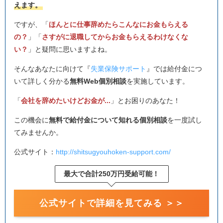
えます。
ですが、「
ほんとに仕事辞めたらこんなにお金もらえる
の？
」「
さすがに退職してからお金もらえるわけなくな
い？
」と疑問に思いますよね。
そんなあなたに向けて『
失業保険サポート
』では給付金につ
いて詳しく分かる
無料Web個別相談
を実施しています。
「
会社を辞めたいけどお金が...
」とお困りのあなた！
この機会に
無料で給付金について知れる個別相談
を一度試し
てみませんか。
公式サイト：
http://shitsugyouhoken-support.com/
最大で合計250万円受給可能！
公式サイトで詳細を見てみる ＞＞