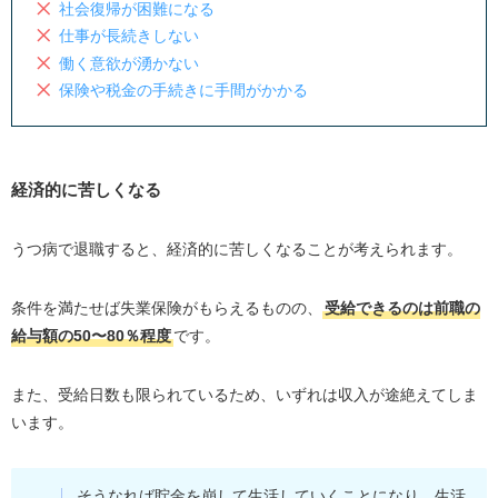
社会復帰が困難になる
失業保険
仕事が長続きしない
傷病手当
働く意欲が湧かない
傷病手当金
保険や税金の手続きに手間がかかる
障害年金
特別障害者手当
経済的に苦しくなる
うつ病で退職したときに利用できる制度
自立支援医療制度
うつ病で退職すると、経済的に苦しくなることが考えられます。
心身障害者医療費助成制度
生活困窮者自立支援制度
条件を満たせば失業保険がもらえるものの、
受給できるのは前職の
給与額の50〜80％程度
です。
うつ病で退職後同じ末路を辿らないためにできること
ゆっくり休養して病気を治す
また、受給日数も限られているため、いずれは収入が途絶えてしま
うつ病になった原因を考える
います。
やりたいことや自分にできることを考える
自分に合った働き方をする
そうなれば貯金を崩して生活していくことになり、生活