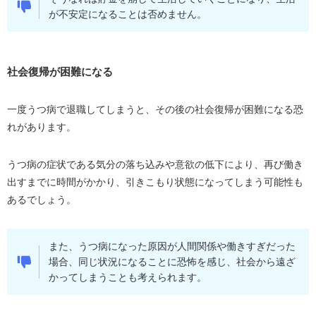
が不安定になることは否めません。
うつ病で退職したあとの働き方
ハローワークで仕事を探す
職業訓練を受ける
社会復帰が困難になる
就労移行支援事業（就労支援サービス）を利用する
一度うつ病で退職してしまうと、その後の社会復帰が困難になる恐
地域障害者職業センターを利用する
れがあります。
障害者就業・生活支援センターを利用する
うつ病で退職するときによくある質問
うつ病の症状である気分の落ち込みや意欲の低下により、再び働き
出すまでに時間がかかり、引きこもり状態になってしまう可能性も
うつ病で退職するのはずるい？
あるでしょう。
うつ病で退職しても失業保険はもらえる？
うつ病で退職するときの伝え方は？
また、うつ病になった原因が人間関係や働きすぎだった
まとめ
場合、同じ状況になることに恐怖を感じ、社会から遠ざ
かってしまうことも考えられます。