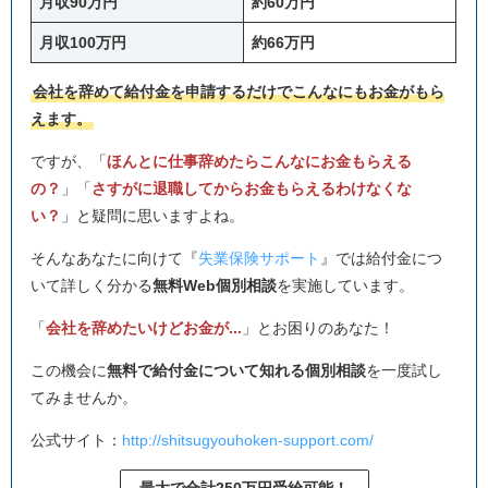
月収90万円
約60万円
月収100万円
約66万円
会社を辞めて給付金を申請するだけでこんなにもお金がもら
えます。
ですが、「
ほんとに仕事辞めたらこんなにお金もらえる
の？
」「
さすがに退職してからお金もらえるわけなくな
い？
」と疑問に思いますよね。
そんなあなたに向けて『
失業保険サポート
』では給付金につ
いて詳しく分かる
無料Web個別相談
を実施しています。
「
会社を辞めたいけどお金が...
」とお困りのあなた！
この機会に
無料で給付金について知れる個別相談
を一度試し
てみませんか。
公式サイト：
http://shitsugyouhoken-support.com/
最大で合計250万円受給可能！