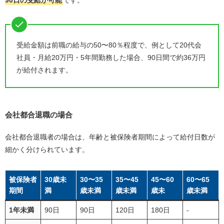
90日の受給が可能
です。
受給金額は前職の給与の50〜80％程度で、例として20代会
社員・月給20万円・5年間勤務した場合、90日間で約36万円
が給付されます。
会社都合退職の場合
会社都合退職者の場合は、年齢と被保険者期間によって給付日数が
細かく分けられています。
被保険者
30歳未
30〜35
35〜45
45〜60
60〜65
期間
満
歳未満
歳未満
歳未
歳未満
1年未満
90日
90日
120日
180日
-