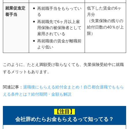
就業促進定
低下した賃金の6ヶ
再就職手当をもらってい
着手当
る
月分
（失業保険の残りの
再就職先で6ヶ月以上雇
給付日数の40％が上
用保険の被保険者として
限）
雇用されている
再就職後の賃金が離職前
より低い
このように、たとえ満額受け取らなくても、失業保険受給中に就職
するメリットもあります。
関連記事：
退職後にもらえる給付金まとめ！自己都合退職でももら
える条件とは？給付期間・金額も解説
【注目】
会社辞めたらお金もらえるって知ってる？