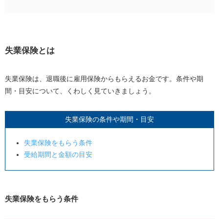
失業保険とは
失業保険をもらう条件
受給期間と金額の目安
失業保険とは
失業保険をもらうデメリット
失業保険は、退職後に雇用保険からもらえるお金です。条件や期
雇用保険の被保険者期間がリセットされる
間・目安について、くわしく見ていきましょう。
空白期間が長く転職で不利になることがある
就職活動へのモチベーションが上がりづらい
失業保険の条件や期間・目安
離職理由によってはすぐに受け取れない
失業保険をもらう条件
受給中でも健康保険や年金の支払いがある
受給期間と金額の目安
年金をもらっている場合は受給額が減る
月2回の求職活動や失業認定を受ける必要がある
アルバイトに制限がある
失業保険をもらう条件
失業保険をもらうメリット