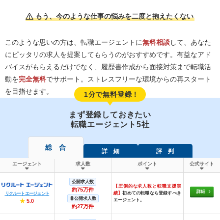
もう、今のような仕事の悩みを二度と抱えたくない
このような思いの方は、転職エージェントに
無料相談
して、あなた
にピッタリの求人を提案してもらうのがおすすめです。有益なアド
バイスがもらえるだけでなく、履歴書作成から面接対策まで転職活
動を
完全無料
でサポート。ストレスフリーな環境からの再スタート
を目指せます。
1分で無料登録！
まず登録しておきたい
転職エージェント5社
総 合
詳 細
評 判
エージェント
求人数
ポイント
公式サイト
公開求人数
【圧倒的な求人数と転職支援実
約75万件
詳細
績】
初めての転職なら登録すべき
リクルートエージェント
非公開求人数
エージェント。
★
5.0
約27万件