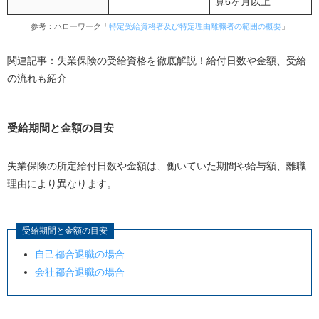
算6ヶ月以上
不正受給をしない
参考：ハローワーク「
特定受給資格者及び特定理由離職者の範囲の概要
」
失業保険をもらう場合によくある質問
関連記事：失業保険の受給資格を徹底解説！給付日数や金額、受給
失業保険を一度もらうと次は何年後？
の流れも紹介
失業保険は何回もらえる？
失業保険をもらったあと働かなくてもいい？
受給期間と金額の目安
失業保険をもらったほうがいい人は？
まとめ
失業保険の所定給付日数や金額は、働いていた期間や給与額、離職
理由により異なります。
受給期間と金額の目安
自己都合退職の場合
会社都合退職の場合