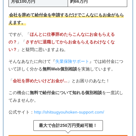
月収100万円
約66万円
会社を辞めて給付金を申請するだけでこんなにもお金がもら
えます。
ですが、「
ほんとに仕事辞めたらこんなにお金もらえる
の？
」「
さすがに退職してからお金もらえるわけなくな
い？
」と疑問に思いますよね。
そんなあなたに向けて『
失業保険サポート
』では給付金につ
いて詳しく分かる
無料Web個別相談
を実施しています。
「
会社を辞めたいけどお金が...
」とお困りのあなた！
この機会に
無料で給付金について知れる個別相談
を一度試し
てみませんか。
公式サイト：
http://shitsugyouhoken-support.com/
最大で合計250万円受給可能！