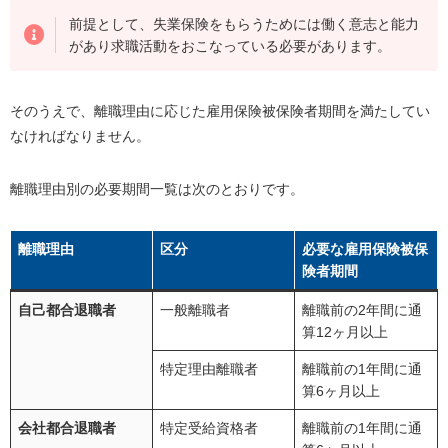
生活の不安が減る
前提として、失業保険をもらうためには働く意志と能力
余裕を持った就職活動ができる
があり求職活動をおこなっている必要があります。
受給中に再就職すると手当を受け取れる
そのうえで、離職理由に応じた雇用保険被保険者期間を満たしてい
失業保険をもらわないほうがいいケース
なければなりません。
すぐに転職する予定がある
しばらく働く予定がない
離職理由別の必要期間一覧は次のとおりです。
失業保険のもらい方
失業保険の申請でお困りの方は「失業保険サポー
離職理由
区分
必要な雇用保険被保
ト」を利用しよう
険者期間
失業保険をもらう際の注意点
自己都合退職者
一般離職者
離職前の2年間に通
算12ヶ月以上
自己都合退職者は制限がある
特定理由離職者
離職前の1年間に通
再就職後すぐに離職すると2回目がもらえない
算6ヶ月以上
将来もらえる年金額に影響する
会社都合退職者
特定受給資格者
離職前の1年間に通
受給期間1年間のうちにもらい終える