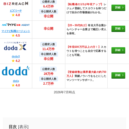
公開求人数
【転職者の1/3が年収アップ】
レ
6.4万件
詳細
ジュメ登録してスカウトを待つだ
ビズリーチ
非公開求人数
けで自分の市場価値がわかる。
★
4.8
非公開
【20～30代向け】
有名大手企業か
非公開
詳細
らベンチャー企業まで幅広い求人
マイナビ転職エージェント
を保有。
★
4.5
公開求人数
【年収600万円以上の方！】
スカ
11.4万件
詳細
ウトを待つことも自分で応募する
非公開求人数
ことも可能。
doda X
非公開
★
4.2
公開求人数
【登録者数は業界最大級の約750
28万件
詳細
万人】
実績ノウハウをもとにした
非公開求人数
マンツーマンサポート。
doda
2.7万件
★
4.0
2026年7月時点
目次
[表示]