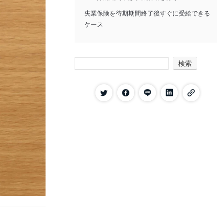
失業保険を待期期間終了後すぐに受給できる
ケース
会社都合で退職した場合
定年退職をした場合
検索
特定受給資格者に該当する場合
特定理由離職者に該当する場合
失業保険の待期期間にアルバイトをした場合
を解説
待期期間中にアルバイトをすると期間が
延長される
失業保険の申請前ならアルバイトは可能
給付制限期間や失業保険の受給開始後の
アルバイトはハローワークに申告をする
アルバイトをしたのにハローワークで申
告しなかった場合はペナルティがある