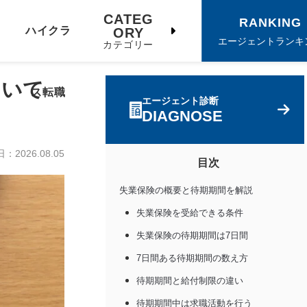
CATEG
RANKING
ハイクラ
ORY
エージェントランキ
カテゴリー
ついて
ス転職
エージェント診断
DIAGNOSE
日：
2026.08.05
目次
失業保険の概要と待期期間を解説
失業保険を受給できる条件
失業保険の待期期間は7日間
7日間ある待期期間の数え方
待期期間と給付制限の違い
待期期間中は求職活動を行う