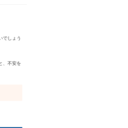
失業保険の待期期間中に就職が決まった場合
を解説
採用日が待期期間中の場合は失業保険の
対象外
いでしょう
採用日が待期期間の終了後であれば失業
保険を受給できる
ハローワークでおこなう失業保険の手続き方
法
と、不安を
必要書類を集める
ハローワークで失業保険の申請をおこな
う
待期期間が終了し受給資格が決定する
求職活動をおこなう
失業認定日にハローワークで面談をおこ
なう