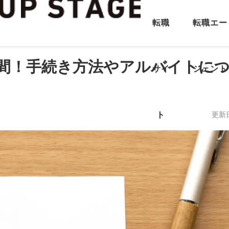
転職
転職エー
日間！手続き方法やアルバイトに
サイ
ジェント
ト
更新