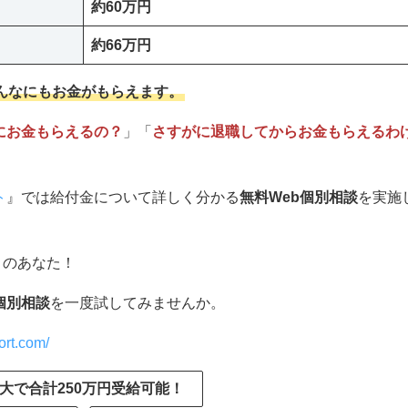
約60万円
約66万円
んなにもお金がもらえます。
にお金もらえるの？
」「
さすがに退職してからお金もらえるわ
ト
』では給付金について詳しく分かる
無料Web個別相談
を実施
りのあなた！
個別相談
を一度試してみませんか。
ort.com/
大で合計250万円受給可能！