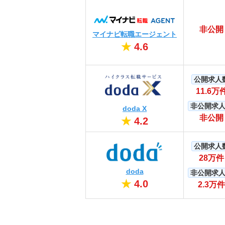
非公開
マイナビ転職エージェント
★
4.6
公開求人
11.6万
非公開求
doda X
非公開
★
4.2
公開求人
28万件
doda
非公開求
★
4.0
2.3万件