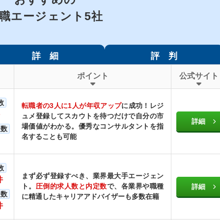
職エージェント5社
詳 細
評 判
ポイント
公式サイト
数
転職者の3人に1人が年収アップ
に成功！レジ
ュメ登録してスカウトを待つだけで自分の市
詳細
場価値がわかる。優秀なコンサルタントを指
人数
名することも可能
数
まず必ず登録すべき、業界最大手エージェン
件
ト。
圧倒的求人数と内定数
で、各業界や職種
詳細
人数
に精通したキャリアアドバイザーも多数在籍
件