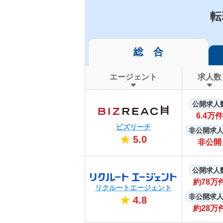
転
総 合
エージェント
求人数
公開求人
6.4万件
ビズリーチ
非公開求
★
5.0
非公開
公開求人
約78万
リクルートエージェント
非公開求
★
4.8
約28万