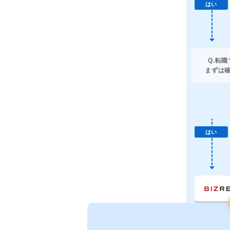
はい
Q.転
まずは
はい