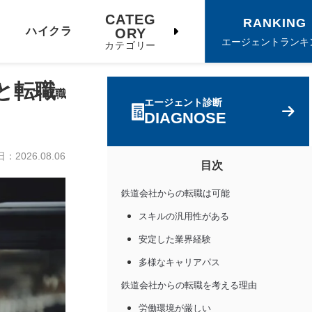
CATEG
RANKING
ハイクラ
ORY
エージェントランキ
カテゴリー
と転職
ス転職
エージェント診断
DIAGNOSE
日：
2026.08.06
目次
鉄道会社からの転職は可能
スキルの汎用性がある
安定した業界経験
多様なキャリアパス
鉄道会社からの転職を考える理由
労働環境が厳しい