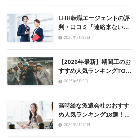
製造別に徹底比較
LHH転職エージェントの評
判・口コミ「連絡来ない」
は本当？年収アップの実情
2026年7月13日
まで徹底調査！
【2026年最新】期間工のお
すすめ人気ランキングTOP
8！目的別の選び方から優
2026年6月2日
良求人サイトまで徹底解説
高時給な派遣会社のおすす
め人気ランキング18選！職
種別の平均時給と失敗しな
2026年5月15日
い選び方