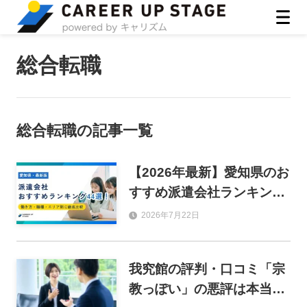
ASIRO inc
総合転職
総合転職
の記事一覧
【2026年最新】愛知県のお
すすめ派遣会社ランキング
44選！働き方・職種・エリ
2026年7月22日
ア別に徹底比較
我究館の評判・口コミ「宗
教っぽい」の悪評は本当？