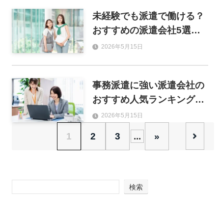
未経験でも派遣で働ける？
おすすめの派遣会社5選と
失敗しない選び方を解説
2026年5月15日
事務派遣に強い派遣会社の
おすすめ人気ランキング15
選！求人数・研修・福利厚
2026年5月15日
生で徹底比較
1
2
3
...
»
検索