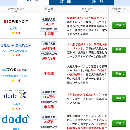
詳 細
評 判
エージェント
求人数
ポイント
公式サイト
転職者の3人に1人が年収アップ
に
公開求人数
成功！レジュメ登録してスカウト
6.4万件
詳細
を待つだけで自分の市場価値がわ
ビズリーチ
非公開求人数
かる。優秀なコンサルタントを指
★
5.0
非公開
名することも可能
公開求人数
まず必ず登録すべき、業界最大手
約75万件
エージェント。
圧倒的求人数と内
詳細
リクルートエージェント
定数で、各業界や職種に精通した
非公開求人数
★
4.8
キャリアアドバイザーも多数在籍
約27万件
人材大手マイナビが運営する転職
エージェント。特に
20～30代から
非公開
詳細
の支持が高く
、有名大手企業から
マイナビ転職エージェント
勢いのあるベンチャー企業まで、
★
4.6
幅広い求人を保有
公開求人数
【年収600万円以上の方！】
スカ
11.4万件
詳細
ウトを待つことも自分で応募する
非公開求人数
ことも可能
doda X
非公開
★
4.2
新しい環境にチャレンジしたい方
公開求人数
にも、今までのキャリアを活かし
28万件
詳細
たい方にもおすすめの、
圧倒的な
非公開求人数
顧客満足度を誇る最大級の転職エ
doda