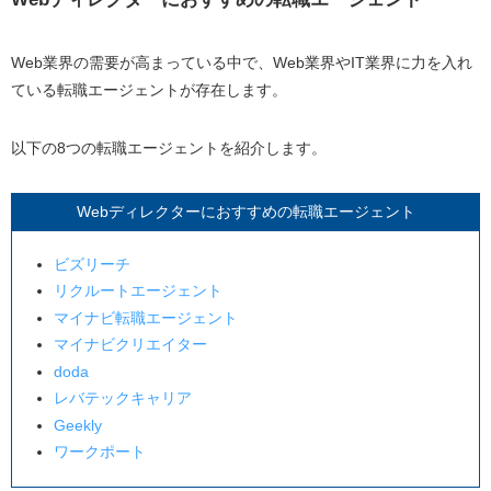
マイナビ転職エージェント
マイナビクリエイター
Web業界の需要が高まっている中で、Web業界やIT業界に力を入れ
ている転職エージェントが存在します。
doda
レバテックキャリア
以下の8つの転職エージェントを紹介します。
Geekly
ワークポート
Webディレクターにおすすめの転職エージェント
Webディレクター向け転職エージェントの選び方
ビズリーチ
転職エージェントの専門性
リクルートエージェント
紹介してくれる企業の質を重視する
マイナビ転職エージェント
転職エージェントのサポートする力
マイナビクリエイター
doda
Webディレクターが転職エージェントを利用する際のメ
レバテックキャリア
リット・デメリット
Geekly
Webディレクターが転職する際に転職エージェント
ワークポート
を利用するメリット