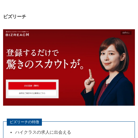
Webディレクターが転職する際に転職エージェント
を利用するデメリット
ビズリーチ
Webディレクターの実情を紹介
Webディレクターの雇用形態
Webディレクターの年収・時給（雇用形態別）
Webディレクターの将来性
Webディレクターの主な仕事内容
プロジェクトの設計・提案書の作成
制作指揮・プロジェクト進行の管理
サイトの運用・更新
Webディレクターの適性をチェック！
Webディレクターに向いている人の特徴
ビズリーチの特徴
Webディレクターに向いていない人の特徴
ハイクラスの求人に出会える
Webディレクターに必要なスキル・持っておいたほうが