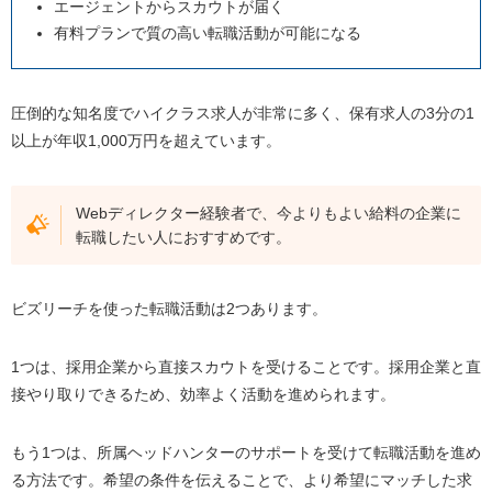
エージェントからスカウトが届く
いい資格
有料プランで質の高い転職活動が可能になる
マネジメントスキル
コミュニケーション能力
圧倒的な知名度でハイクラス求人が非常に多く、保有求人の3分の1
ITパスポート
以上が年収1,000万円を超えています。
ネットマーケティング検定
まとめ｜Webディレクターにおすすめの転職エージェン
Webディレクター経験者で、今よりもよい給料の企業に
ト
転職したい人におすすめです。
ビズリーチを使った転職活動は2つあります。
1つは、採用企業から直接スカウトを受けることです。採用企業と直
接やり取りできるため、効率よく活動を進められます。
もう1つは、所属ヘッドハンターのサポートを受けて転職活動を進め
る方法です。希望の条件を伝えることで、より希望にマッチした求