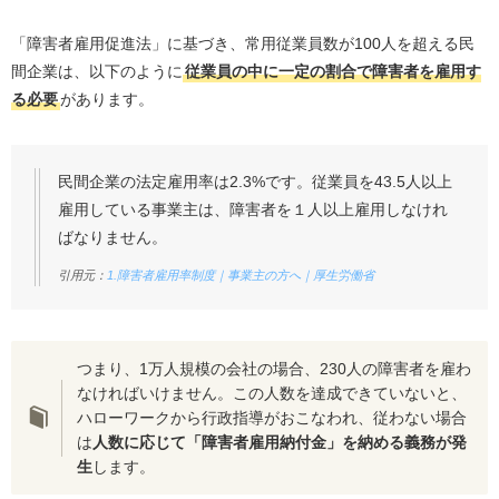
ハローワークを利用する
うつ病に対応している求人サイトを利用する
「障害者雇用促進法」に基づき、常用従業員数が
100
人を超える民
間企業は、以下のように
従業員の中に一定の割合で障害者を雇用す
うつ病に対応しているエージェントを利用する
る必要
があります。
うつ病の就活生におすすめのサービス
ジール就職エージェント
民間企業の法定雇用率は
2.3%
です。従業員を
43.5
人以上
キャリアスタート
雇用している事業主は、障害者を１人以上雇用しなけれ
ミーツカンパニー
ばなりません。
atGP
引用元：
1.障害者雇用率制度｜事業主の方へ｜厚生労働省
うつ病で就活できないと悩む就活生によくある質問
うつ病だからといって就活できないわけではない
つまり、
1
万人規模の会社の場合、
230
人の障害者を雇わ
なければいけません。この人数を達成できていないと、
ハローワークから行政指導がおこなわれ、従わない場合
は
人数に応じて「障害者雇用納付金」を納める義務が発
生
します。