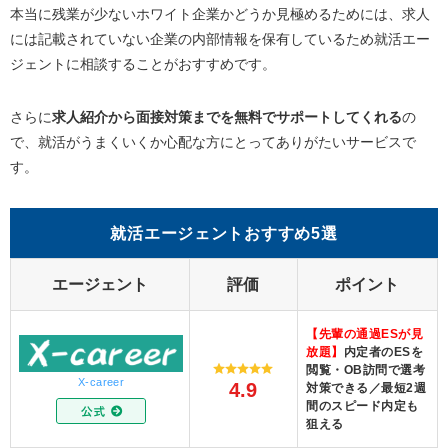
本当に残業が少ないホワイト企業かどうか見極めるためには、求人
には記載されていない企業の内部情報を保有しているため就活エー
ジェントに相談することがおすすめです。
さらに
求人紹介から面接対策までを無料でサポートしてくれる
の
で、就活がうまくいくか心配な方にとってありがたいサービスで
す。
就活エージェントおすすめ5選
エージェント
評価
ポイント
【先輩の通過ESが見
放題】
内定者のESを
閲覧・OB訪問で選考
X-career
4.9
対策できる／最短2週
間のスピード内定も
狙える