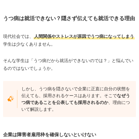
企業は障害者雇用枠を確保しないといけない
注意点：総合職採用は難しい可能性も
うつ病は就活できない？隠さず伝えても就活できる理由
うつ病で就活できない方がまずおこなうべき対策
現代社会では、
人間関係やストレスが原因でうつ病になってしまう
主治医に相談する
学生は少なくありません。
生活習慣を整える
身近な人との交流を増やす
そんな学生は「うつ病だから就活ができないのでは？」と悩んでい
履歴書を書いてみる
るのではないでしょうか。
業界研究をしてみる
しかし、うつ病を隠さないで企業に正直に自分の状態を
うつ病の就活生が内定を取るための就活の進め方
伝えても、採用されるケースはあります。そこで
なぜう
うつ病であることを認める
つ病であることを公表しても採用されるのか
、理由につ
障害者手帳を取得する
いて解説します。
うつ病支援会社を利用する
うつ病の就活生が就職を成功させる方法
企業は障害者雇用枠を確保しないといけない