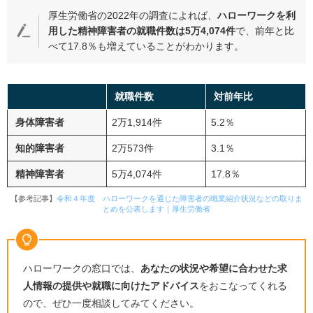
厚生労働省の
2022
年の調査によれば、
ハローワークを利
用した精神障害者の就職件数は
5
万
4,074
件
で、前年と比
べて
17.8
％も増えていることがわかります。
就職件数
対前年比
身体障害者
2万
1,914
件
5.2％
知的障害者
2万
573
件
3.1％
精神障害者
5万
4,074
件
17.8％
【参考記事】
令和４年度 ハローワークを通じた障害者の職業紹介状況などの取りま
とめを公表します｜厚生労働省
ハローワークの窓口では、
あなたの状況や希望に合わせた求
人情報の提供や就職に向けたアドバイス
をおこなってくれる
ので、ぜひ一度相談してみてください。