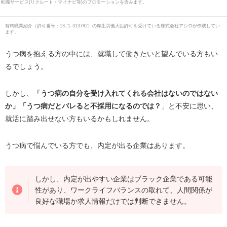
転職サービス(リクルート・マイナビ等)のプロモーションを含みます。
有料職業紹介
（
許可番号：13-ユ-313782
）の厚生労働大臣許可を受けている株式会社アシロが作成してい
ます。
うつ病を抱える方の中には、就職して働きたいと望んでいる方もい
るでしょう。
しかし、
「うつ病の自分を受け入れてくれる会社はないのではない
か」「うつ病だとバレると不採用になるのでは？
」と不安に思い、
就活に踏み出せない方もいるかもしれません。
うつ病で悩んでいる方でも、内定が出る企業はあります。
しかし、内定が出やすい企業はブラック企業である可能
性があり、ワークライフバランスの取れて、人間関係が
良好な職場か求人情報だけでは判断できません。