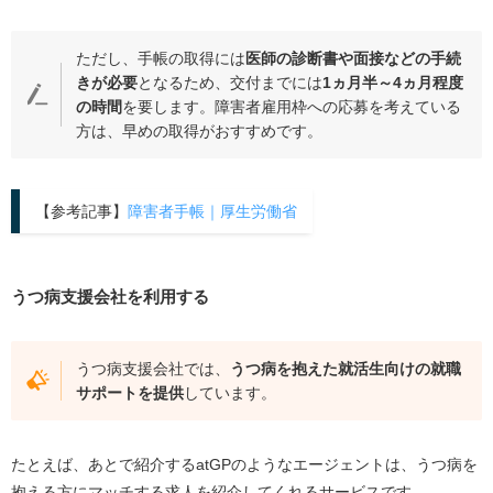
ただし、手帳の取得には
医師の診断書や面接などの手続
きが必要
となるため、交付までには
1
ヵ月半～
4
ヵ月程度
の時間
を要します。障害者雇用枠への応募を考えている
方は、早めの取得がおすすめです。
【参考記事】
障害者手帳｜厚生労働省
うつ病支援会社を利用する
うつ病支援会社では、
うつ病を抱えた就活生向けの就職
サポートを提供
しています。
たとえば、あとで紹介する
atGP
のようなエージェントは、うつ病を
抱える方にマッチする求人を紹介してくれるサービスです。