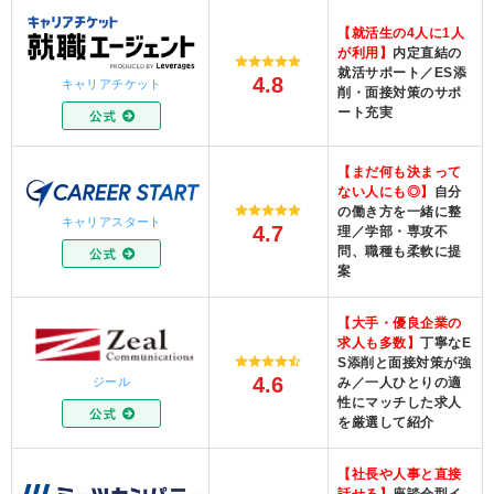
【就活生の4人に1人
が利用】
内定直結の
就活サポート／ES添
4.8
キャリアチケット
削・面接対策のサポ
ート充実
【まだ何も決まって
ない人にも◎】
自分
の働き方を一緒に整
キャリアスタート
4.7
理／学部・専攻不
問、職種も柔軟に提
案
【大手・優良企業の
求人も多数】
丁寧なE
S添削と面接対策が強
4.6
み／一人ひとりの適
ジール
性にマッチした求人
を厳選して紹介
【社長や人事と直接