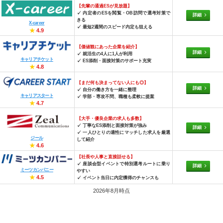
【先輩の通過ESが見放題】
✓ 内定者のESを閲覧・OB訪問で選考対策で
詳細
きる
X-career
✓ 最短2週間のスピード内定も狙える
★
4.9
【価値観にあった企業を紹介】
詳細
✓ 就活生の4人に1人が利用
キャリアチケット
✓ ES添削・面接対策のサポート充実
★
4.8
【まだ何も決まってない人にも◎】
詳細
✓ 自分の働き方を一緒に整理
キャリアスタート
✓ 学部・専攻不問、職種も柔軟に提案
★
4.7
【大手・優良企業の求人も多数】
✓ 丁寧なES添削と面接対策が強み
詳細
✓ 一人ひとりの適性にマッチした求人を厳選
ジール
して紹介
★
4.6
【社長や人事と直接話せる】
✓ 座談会型イベントで特別選考ルートに乗り
詳細
ミーツカンパニー
やすい
★
4.5
✓ イベント当日に内定獲得のチャンスも
2026年8月時点